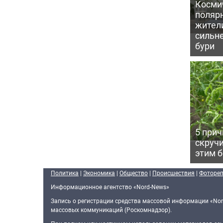
Косми
поляр
жител
сильн
бури
5 прич
скручи
этим 
Политика
|
Экономика
|
Общество
|
Происшествия
|
Фоторе
Информационное агентство «Nord-News»
Запись о регистрации средства массовой информации «Nor
массовых коммуникаций (Роскомнадзор).