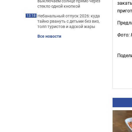
выключаем солнце прямо через
закаты
стекло одной кнопкой
приго
Небанальный отпуск 2026: куда
13:18
тайно рвануть с детьми без виз,
Предл
толп туристов и адской жары
Фото: 
Все новости
Подели