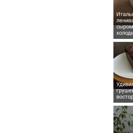
Италь
ленив
сыром 
холод
Удивил
грушей
восто