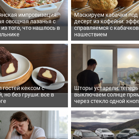
янская импровизация:
Маскируем кабачки под
ая овощная лазанья с
десерт из кофейни: эфф
из того, что нашлось в
справляемся с кабачко
ильнике
нашествием
 гостей кексом с
Шторы устарели: тепер
, но без груши: все в
выключаем солнце пря
рге
через стекло одной кно