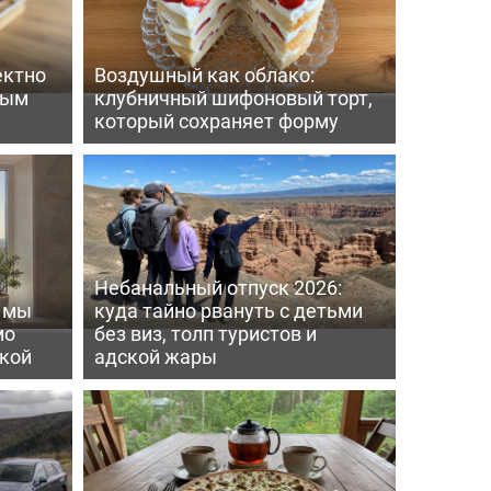
ектно
Воздушный как облако:
вым
клубничный шифоновый торт,
который сохраняет форму
Небанальный отпуск 2026:
ь мы
куда тайно рвануть с детьми
мо
без виз, толп туристов и
пкой
адской жары