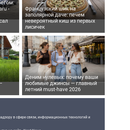
бегом:
ru -
Французский шик на
заполярной даче: печем
сал
невероятный киш из первых
лисичек
Деним нулевых: почему ваши
—
любимые джинсы — главный
летний must-have 2026
надзору в сфере связи, информационных технологий и