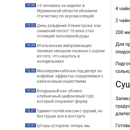
+3 человека за неделю: в
10:30
4 чайн
Мурманской области обновили
статистику по укусам клещей
2 чайн
День рождения Оленегорска: как
10:22
саамский погост 16 века стал
200 м
столицей заполярной руды
Для п
Итальянская импровизация:
16:39
ленивая овощная лазанья с сыром
плодон
из того, что нашлось в
холодильнике
Подго
солью,
Маскируем кабачки под десерт из
16:36
кофейни: эффектно справляемся с
Суш
кабачковым нашествием
Воздушный как облако:
16:54
клубничный шифоновый торт,
Запека
который сохраняет форму
градус
Удивил гостей кексом с грушей, но
16:21
длител
без груши: все в восторге
Готов
Шторы устарели: теперь мы
15:31