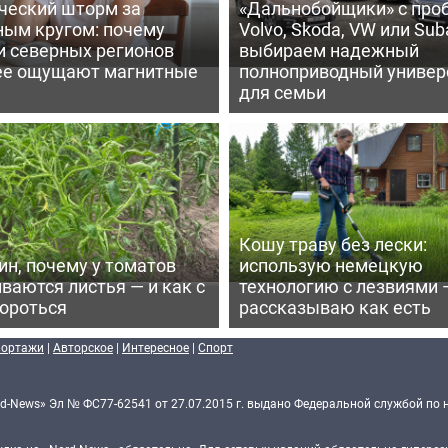
ческий шторм за
«Дальнобойщики» с про
ным кругом: почему
Volvo, Skoda, VW или Suba
и северных регионов
выбираем надежный
ее ощущают магнитные
полноприводный универ
для семьи
Кошу траву без лески:
ин, почему у томатов
использую немецкую
ваются листья — и как с
технологию с лезвиями 
бороться
рассказываю как есть
портажи
|
Авторское
|
Интересное
|
Спорт
d-News» Эл № ФС77-62541 от 27.07.2015 г. выдано Федеральной службой по 