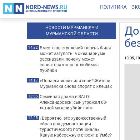
ПОЛИТИКА
ЭК
До
НОВОСТИ МУРМАНСКА И
МУРМАНСКОЙ ОБЛАСТИ
бе
Вместо выступлений тюлень Филя
14:22
может загулять: в океанариуме
18.05, 1
рассказали, почему может
сорваться концерт любимца
публики
«Понаехавший» или свой? Жители
14:17
Мурманска снова спорят о клещах
Семейная драма в ЗАТО
13:05
Александровск: сын угрожал 68-
летней матери убийством
«Вероятно, это художественный
12:25
образ для демонстрации
туристического потенциала»:
Какую набережную строят в Умбе?