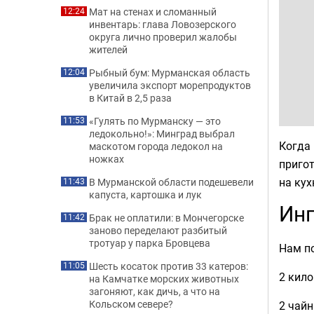
Мат на стенах и сломанный
12:24
инвентарь: глава Ловозерского
округа лично проверил жалобы
жителей
Рыбный бум: Мурманская область
12:04
увеличила экспорт морепродуктов
в Китай в 2,5 раза
«Гулять по Мурманску — это
11:53
ледокольно!»: Минград выбрал
Когда 
маскотом города ледокол на
ножках
пригот
на кух
В Мурманской области подешевели
11:43
капуста, картошка и лук
Инг
Брак не оплатили: в Мончегорске
11:42
заново переделают разбитый
тротуар у парка Бровцева
Нам по
Шесть косаток против 33 катеров:
11:05
2 кил
на Камчатке морских животных
загоняют, как дичь, а что на
Кольском севере?
2 чайн