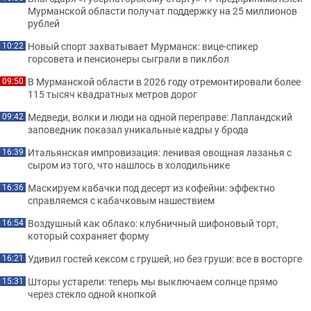
Мурманской области получат поддержку на 25 миллионов
рублей
Новый спорт захватывает Мурманск: вице-спикер
10:22
горсовета и пенсионеры сыграли в пиклбол
В Мурманской области в 2026 году отремонтировали более
09:50
115 тысяч квадратных метров дорог
Медведи, волки и люди на одной переправе: Лапландский
09:42
заповедник показал уникальные кадры у брода
Итальянская импровизация: ленивая овощная лазанья с
16:39
сыром из того, что нашлось в холодильнике
Маскируем кабачки под десерт из кофейни: эффектно
16:36
справляемся с кабачковым нашествием
Воздушный как облако: клубничный шифоновый торт,
16:54
который сохраняет форму
Удивил гостей кексом с грушей, но без груши: все в восторге
16:21
Шторы устарели: теперь мы выключаем солнце прямо
15:31
через стекло одной кнопкой