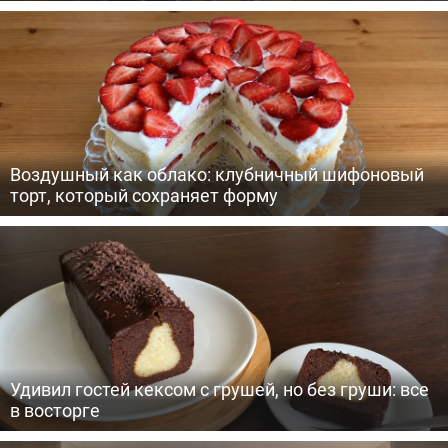
Воздушный как облако: клубничный шифоновый
торт, который сохраняет форму
Удивил гостей кексом с грушей, но без груши: все
в восторге