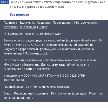
Небанальный отпуск 2026: куда тайно рвануть с детьми без
13:18
виз, толп туристов и адской жары
Все новости
Политика
|
Экономика
|
Общество
|
Происшествия
|
Фоторепортажи
|
Авторское
|
Интересное
|
Спорт
Информационное агентство «Nord-News»
Запись о регистрации средства массовой информации «Nord-News» Эл
№ ФС77-62541 от 27.07.2015 г. выдано Федеральной службой по
надзору в сфере связи, информационных технологий и массовых
коммуникаций (Роскомнадзор).
При полном или частичном использовании материалов ссылка на
«Nord-News» обязательна. Для сетевых изданий обязательна
гиперссылка на сайт «Nord-News».
Учредитель — ООО «ИКС-МАРКЕТ», ИНН 5190310423, ОГРН
1035100155133
Главный редактор — Голямин Максим Сергеевич
О нас
Редакционная политика
Контактная информация
Политика
конфиденциальности