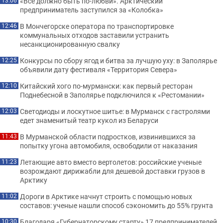
«Всё должно быть по-любви». Арктический
13:06
предприниматель заступился за «Колобка»
В Мончегорске оператора по транспортировке
12:46
коммунальных отходов заставили устранить
несанкционированную свалку
Конкурсы по сбору ягод и битва за лучшую уху: в Заполярье
12:25
объявили дату фестиваля «Территория Севера»
Китайский хого по-мурмански: как первый ресторан
12:10
Поднебесной в Заполярье подключился к «Рестомании»
Светодиоды и лоскутное шитье: в Мурманск с гастролями
12:03
едет знаменитый театр кукол из Беларуси
В Мурманской области подростков, извинившихся за
11:43
попытку угона автомобиля, освободили от наказания
Летающие авто вместо вертолетов: российские ученые
11:23
возрождают дирижабли для дешевой доставки грузов в
Арктику
Дороги в Арктике начнут строить с помощью новых
11:02
составов: ученые нашли способ сэкономить до 55% грунта
Благодаря «Губернаторскому старту» 17 предпринимателей
10:30