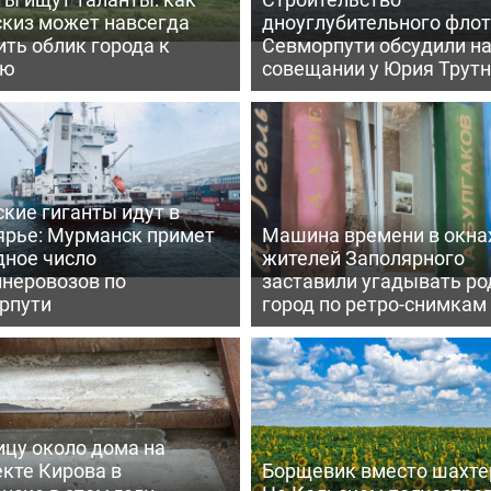
скиз может навсегда
дноуглубительного флот
ть облик города к
Севморпути обсудили н
ею
совещании у Юрия Трут
кие гиганты идут в
ярье: Мурманск примет
Машина времени в окна
дное число
жителей Заполярного
йнеровозов по
заставили угадывать ро
рпути
город по ретро-снимкам
ицу около дома на
кте Кирова в
Борщевик вместо шахте