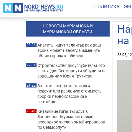
ПОЛИТИКА
ЭК
На
НОВОСТИ МУРМАНСКА И
МУРМАНСКОЙ ОБЛАСТИ
на
Апатиты ищут таланты: как ваш
23:26
эскиз может навсегда изменить
28.05, 1
облик города к юбилею
Строительство дноуглубительного
22:31
флота для Севморпути обсудили на
совещании у Юрия Трутнева
Золотая школа: аналитики
21:22
подсчитали реальную стоимость
сборки первоклассника к
сентябрю
Китайские гиганты идут в
20:45
Заполярье: Мурманск примет
рекордное число контейнеровозов
по Севморпути