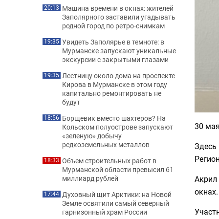
Машина времени в окнах: жителей
20:13
Заполярного заставили угадывать
родной город по ретро-снимкам
Увидеть Заполярье в темноте: в
19:35
Мурманске запускают уникальные
экскурсии с закрытыми глазами
Лестницу около дома на проспекте
19:35
Кирова в Мурманске в этом году
капитально ремонтировать не
будут
Борщевик вместо шахтеров? На
18:56
30 ма
Кольском полуострове запускают
«зеленую» добычу
редкоземельных металлов
Здесь 
Регион
Объем строительных работ в
18:33
Мурманской области превысил 61
Акрил
миллиард рублей
окнах.
Духовный щит Арктики: на Новой
17:44
Земле освятили самый северный
Участн
гарнизонный храм России