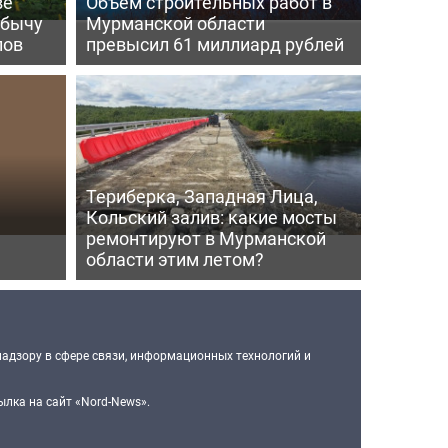
ве
Объем строительных работ в
обычу
Мурманской области
лов
превысил 61 миллиард рублей
Териберка, Западная Лица,
Кольский залив: какие мосты
ремонтируют в Мурманской
области этим летом?
надзору в сфере связи, информационных технологий и
лка на сайт «Nord-News».