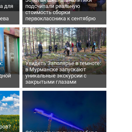
а для
подсчитали реальную
а
стоимость сборки
нева
первоклассника к сентябрю
х:
Увидеть Заполярье в темноте:
в Мурманске запускают
дной
уникальные экскурсии с
закрытыми глазами
ров?