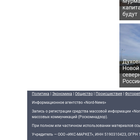
Мурма
капит
будут
Духов
Новой
север
Росси
Политика
|
Экономика
|
Общество
|
Происшествия
|
Фоторе
Информационное агентство «Nord-News»
Запись о регистрации средства массовой информации «Nor
массовых коммуникаций (Роскомнадзор).
При полном или частичном использовании материалов ссыл
Учредитель — ООО «ИКС-МАРКЕТ», ИНН 5190310423, ОГРН