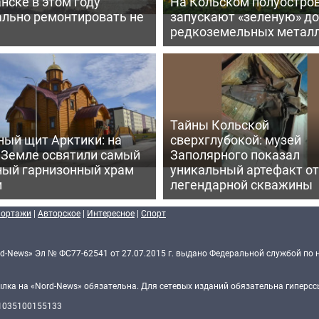
нске в этом году
На Кольском полуостро
ально ремонтировать не
запускают «зеленую» д
редкоземельных метал
Тайны Кольской
ный щит Арктики: на
сверхглубокой: музей
 Земле освятили самый
Заполярного показал
ный гарнизонный храм
уникальный артефакт от
и
легендарной скважины
портажи
|
Авторское
|
Интересное
|
Спорт
d-News» Эл № ФС77-62541 от 27.07.2015 г. выдано Федеральной службой по 
ка на «Nord-News» обязательна. Для сетевых изданий обязательна гиперссы
 1035100155133