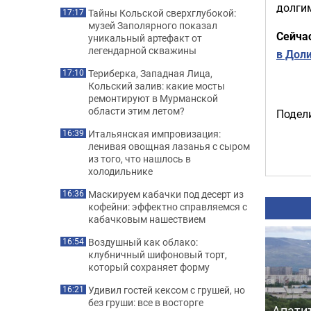
долгим
Тайны Кольской сверхглубокой:
17:17
музей Заполярного показал
Сейча
уникальный артефакт от
легендарной скважины
в Дол
Териберка, Западная Лица,
17:10
Кольский залив: какие мосты
ремонтируют в Мурманской
области этим летом?
Подели
Итальянская импровизация:
16:39
ленивая овощная лазанья с сыром
из того, что нашлось в
холодильнике
Маскируем кабачки под десерт из
16:36
кофейни: эффектно справляемся с
кабачковым нашествием
Воздушный как облако:
16:54
клубничный шифоновый торт,
который сохраняет форму
Удивил гостей кексом с грушей, но
16:21
без груши: все в восторге
Апати