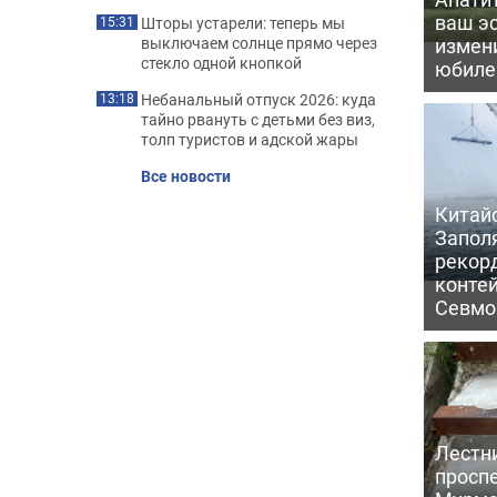
ваш э
Шторы устарели: теперь мы
15:31
измени
выключаем солнце прямо через
стекло одной кнопкой
юбил
Небанальный отпуск 2026: куда
13:18
тайно рвануть с детьми без виз,
толп туристов и адской жары
Все новости
Китайс
Запол
рекор
конте
Севмо
Лестн
проспе