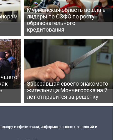
Мурманская область вошла в
онорам
лидеры по СЗФО по росту
т
образовательного
кредитования
учшего
как
Зарезавшая своего знакомого
ь
жительница Мончегорска на 7
лет отправится за решетку
надзору в сфере связи, информационных технологий и