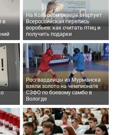
На Кольском севере стартует
 в
Всероссийская перепись
воробьев: как считать птиц и
ений
получить подарки
Росгвардейцы из Мурманска
взяли золото на чемпионате
ко
СЗФО по боевому самбо в
Вологде