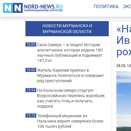
ПОЛИТИКА
ЭК
«Н
НОВОСТИ МУРМАНСКА И
МУРМАНСКОЙ ОБЛАСТИ
Ив
Сила Севера — в людях! История
16:03
ро
апатитчанки, которая издала 180
научных публикаций и поднимает
187,5 кг
28.05, 1
Житель Карелии приехал в
16:00
Мурманск полечиться и совершил
ряд преступлений
На Кольском севере стартует
15:54
Всероссийская перепись воробьев:
как считать птиц и получить
подарки
Телефонный мошенник из
15:10
Нальчика вернет северянке более
100 тысяч рублей