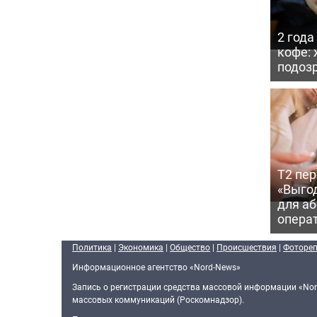
2 года
кофе:
подоз
Т2 пе
«Выгод
для аб
опера
Политика
|
Экономика
|
Общество
|
Происшествия
|
Фоторе
Информационное агентство «Nord-News»
Запись о регистрации средства массовой информации «Nor
массовых коммуникаций (Роскомнадзор).