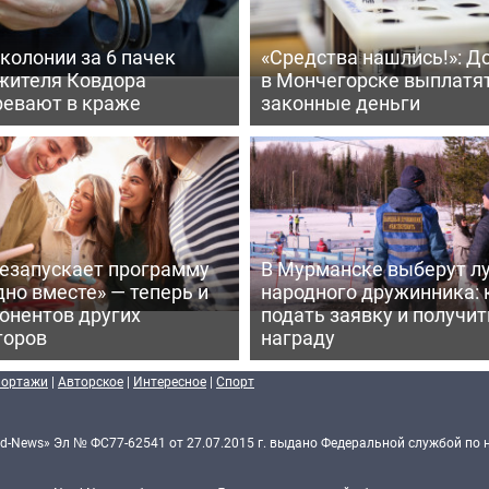
 колонии за 6 пачек
«Средства нашлись!»: Д
 жителя Ковдора
в Мончегорске выплатя
ревают в краже
законные деньги
резапускает программу
В Мурманске выберут л
но вместе» — теперь и
народного дружинника: 
онентов других
подать заявку и получит
торов
награду
портажи
|
Авторское
|
Интересное
|
Спорт
d-News» Эл № ФС77-62541 от 27.07.2015 г. выдано Федеральной службой по 