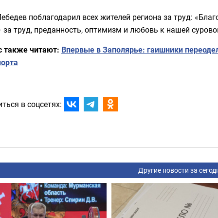
ебедев поблагодарил всех жителей региона за труд: «Бла
 за труд, преданность, оптимизм и любовь к нашей сурово
с также читают:
Впервые в Заполярье: гаишники переоде
порта
ться в соцсетях:
Другие новости за сегод