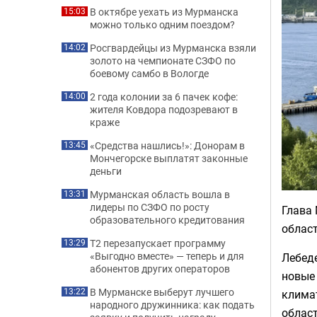
В октябре уехать из Мурманска
15:03
можно только одним поездом?
Росгвардейцы из Мурманска взяли
14:02
золото на чемпионате СЗФО по
боевому самбо в Вологде
2 года колонии за 6 пачек кофе:
14:00
жителя Ковдора подозревают в
краже
«Средства нашлись!»: Донорам в
13:45
Мончегорске выплатят законные
деньги
Мурманская область вошла в
13:31
лидеры по СЗФО по росту
Глава
образовательного кредитования
област
Т2 перезапускает программу
13:29
«Выгодно вместе» — теперь и для
Лебеде
абонентов других операторов
новые
В Мурманске выберут лучшего
13:22
клима
народного дружинника: как подать
област