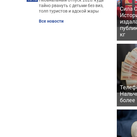
тайно рвануть с детьми без виз,
Сила С
толп туристов и адской жары
Истори
издал
Все новости
публик
кг
Телеф
Нальч
более 