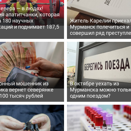
евера — в людях!
я апатитчанки, которая
а 180 научных
Житель Карелии приехал
аций и поднимает 187,5
Мурманск полечиться и
совершил ряд преступл
онный мошенник из
В октябре уехать из
ика вернет северянке
Мурманска можно толь
100 тысяч рублей
одним поездом?