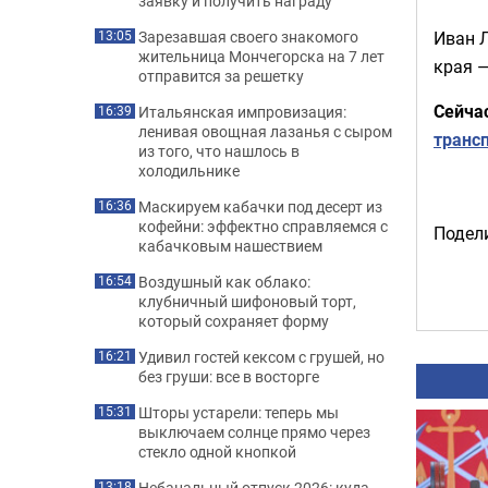
заявку и получить награду
Иван Л
Зарезавшая своего знакомого
13:05
жительница Мончегорска на 7 лет
края —
отправится за решетку
Сейча
Итальянская импровизация:
16:39
ленивая овощная лазанья с сыром
транс
из того, что нашлось в
холодильнике
Маскируем кабачки под десерт из
16:36
кофейни: эффектно справляемся с
Подели
кабачковым нашествием
Воздушный как облако:
16:54
клубничный шифоновый торт,
который сохраняет форму
Удивил гостей кексом с грушей, но
16:21
без груши: все в восторге
Шторы устарели: теперь мы
15:31
выключаем солнце прямо через
стекло одной кнопкой
Небанальный отпуск 2026: куда
13:18