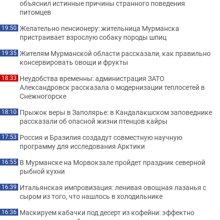
объяснил истинные причины странного поведения
питомцев
Желательно пенсионеру: жительница Мурманска
19:50
пристраивает взрослую собаку породы шпиц
Жителям Мурманской области рассказали, как правильно
19:35
консервировать овощи и фрукты
Неудобства временны: администрация ЗАТО
18:33
Александровск рассказала о модернизации теплосетей в
Снежногорске
Прыжок веры в Заполярье: в Кандалакшском заповеднике
18:10
рассказали об опасной жизни птенцов кайры
Россия и Бразилия создадут совместную научную
17:53
программу для исследования Арктики
В Мурманске на Морвокзале пройдет праздник северной
16:55
рыбной кухни
Итальянская импровизация: ленивая овощная лазанья с
16:39
сыром из того, что нашлось в холодильнике
Маскируем кабачки под десерт из кофейни: эффектно
16:36