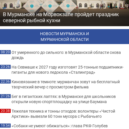
В Мурманске на Морвокзале пройдет праздник
северной рыбной кухни
НОВОСТИ МУРМАНСКА И
МУРМАНСКОЙ ОБЛАСТИ
От умеренного до сильного: в Мурманской области снова
08:20
дождь
На Севмаше к 2027 году изготовят 25-тонные подшипники-
23:26
гиганты для нового ледокола «Сталинград»
Киновязание в темноте: мурманчан зовут на бесплатный
22:36
творческий вечер с просмотром фильма
Бег в гигантских лаптях: в Мурманске для школьников
21:26
открыли новую спортплощадку на улице Баумана
Тяжелая техника и тонны отходов: волонтеры «Чистой
20:38
Арктики» вывезли 60 тонн мусора с Рыбачьего
«Собаки не умеют обижаться»: глава РКФ Голубев
19:54