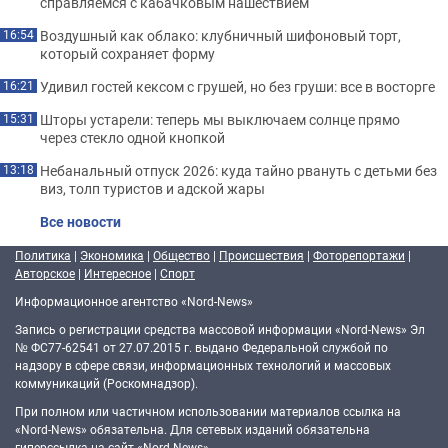
справляемся с кабачковым нашествием
Воздушный как облако: клубничный шифоновый торт,
16:54
который сохраняет форму
Удивил гостей кексом с грушей, но без груши: все в восторге
16:21
Шторы устарели: теперь мы выключаем солнце прямо
15:31
через стекло одной кнопкой
Небанальный отпуск 2026: куда тайно рвануть с детьми без
13:18
виз, толп туристов и адской жары
Все новости
Политика
|
Экономика
|
Общество
|
Происшествия
|
Фоторепортажи
|
Авторское
|
Интересное
|
Спорт
Информационное агентство «Nord-News»
Запись о регистрации средства массовой информации «Nord-News» Эл
№ ФС77-62541 от 27.07.2015 г. выдано Федеральной службой по
надзору в сфере связи, информационных технологий и массовых
коммуникаций (Роскомнадзор).
При полном или частичном использовании материалов ссылка на
«Nord-News» обязательна. Для сетевых изданий обязательна
гиперссылка на сайт «Nord-News».