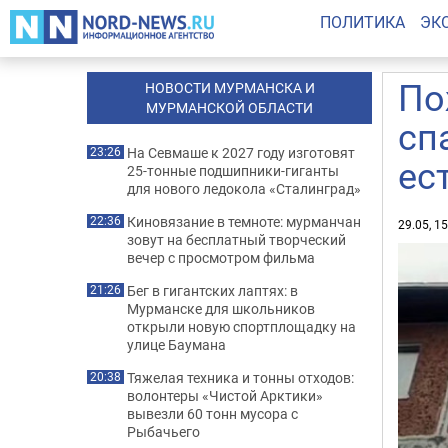
ПОЛИТИКА
ЭК
По
НОВОСТИ МУРМАНСКА И
МУРМАНСКОЙ ОБЛАСТИ
сп
На Севмаше к 2027 году изготовят
23:26
ес
25-тонные подшипники-гиганты
для нового ледокола «Сталинград»
Киновязание в темноте: мурманчан
22:36
29.05, 1
зовут на бесплатный творческий
вечер с просмотром фильма
Бег в гигантских лаптях: в
21:26
Мурманске для школьников
открыли новую спортплощадку на
улице Баумана
Тяжелая техника и тонны отходов:
20:38
волонтеры «Чистой Арктики»
вывезли 60 тонн мусора с
Рыбачьего