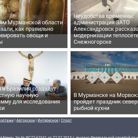
Неудобства временны:
ям Мурманской области
администрация ЗАТО
зали, как правильно
Александровск рассказа
рвировать овощи и
модернизации теплосете
ы
Снежногорске
 и Бразилия создадут
стную научную
В Мурманске на Морвок
амму для исследования
пройдет праздник север
ки
рыбной кухни
портажи
|
Авторское
|
Интересное
|
Спорт
d-News» Эл № ФС77-62541 от 27.07.2015 г. выдано Федеральной службой по 