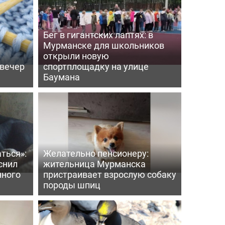
Бег в гигантских лаптях: в
Мурманске для школьников
открыли новую
 вечер
спортплощадку на улице
Баумана
ться»:
Желательно пенсионеру:
снил
жительница Мурманска
нного
пристраивает взрослую собаку
породы шпиц