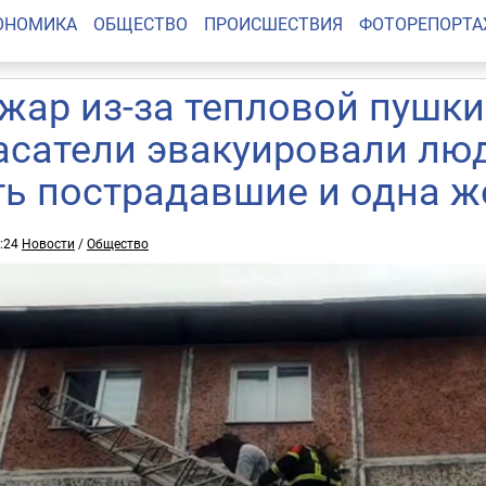
ОНОМИКА
ОБЩЕСТВО
ПРОИСШЕСТВИЯ
ФОТОРЕПОРТ
жар из-за тепловой пушки
асатели эвакуировали лю
ть пострадавшие и одна ж
5:24
Новости
/
Общество