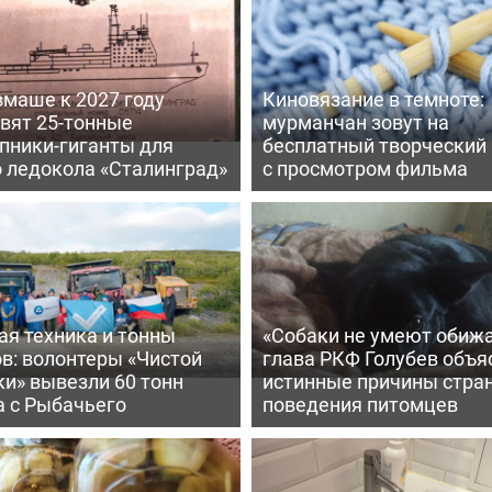
вмаше к 2027 году
Киновязание в темноте:
вят 25-тонные
мурманчан зовут на
пники-гиганты для
бесплатный творческий
о ледокола «Сталинград»
с просмотром фильма
ая техника и тонны
«Собаки не умеют обижа
в: волонтеры «Чистой
глава РКФ Голубев объя
и» вывезли 60 тонн
истинные причины стра
а с Рыбачьего
поведения питомцев