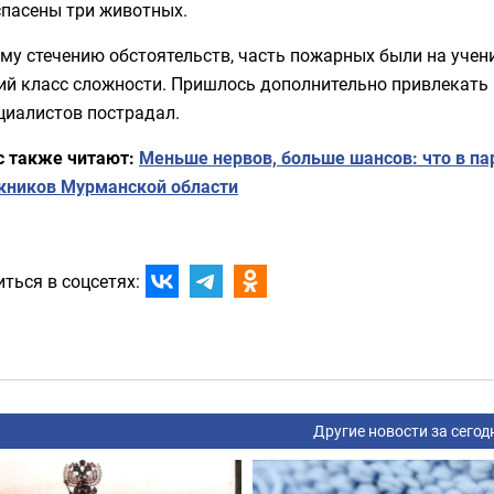
спасены три животных.
му стечению обстоятельств, часть пожарных были на учени
ий класс сложности. Пришлось дополнительно привлекать
циалистов пострадал.
с также читают:
Меньше нервов, больше шансов: что в па
кников Мурманской области
ться в соцсетях:
Другие новости за сегод