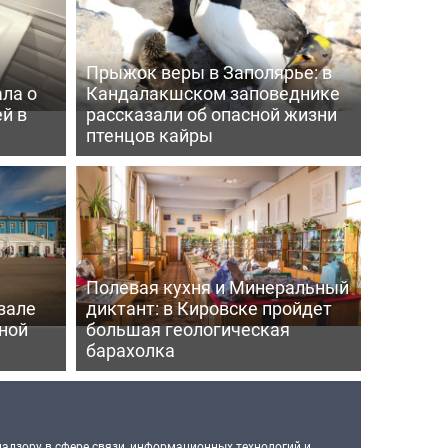
Прыжок веры в Заполярье: в
ла о
Кандалакшском заповеднике
й в
рассказали об опасной жизни
птенцов кайры
Полевая кухня и Минеральный
зале
диктант: в Кировске пройдет
ной
большая геологическая
барахолка
надзору в сфере связи, информационных технологий и