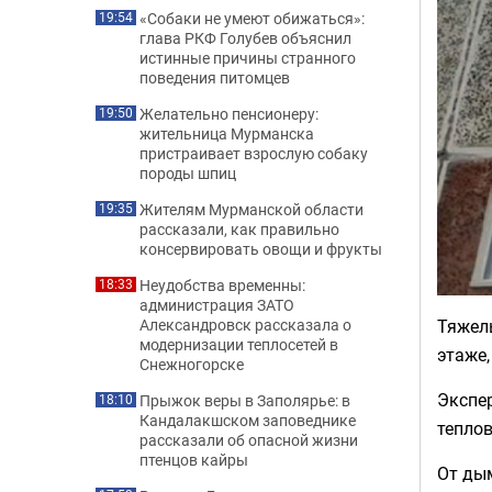
«Собаки не умеют обижаться»:
19:54
глава РКФ Голубев объяснил
истинные причины странного
поведения питомцев
Желательно пенсионеру:
19:50
жительница Мурманска
пристраивает взрослую собаку
породы шпиц
Жителям Мурманской области
19:35
рассказали, как правильно
консервировать овощи и фрукты
Неудобства временны:
18:33
администрация ЗАТО
Тяжел
Александровск рассказала о
модернизации теплосетей в
этаже,
Снежногорске
Экспер
Прыжок веры в Заполярье: в
18:10
Кандалакшском заповеднике
тепло
рассказали об опасной жизни
птенцов кайры
От дым