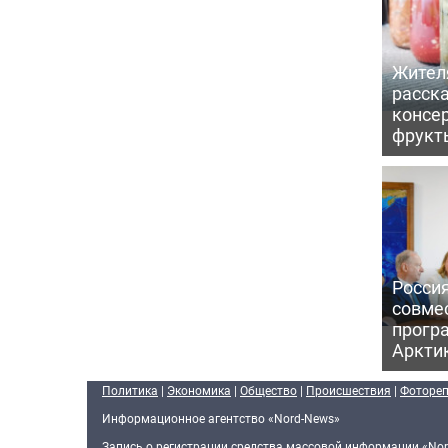
Жител
расска
консе
фрукт
Россия
совме
прогр
Аркти
Политика
|
Экономика
|
Общество
|
Происшествия
|
Фоторе
Информационное агентство «Nord-News»
Запись о регистрации средства массовой информации «Nor