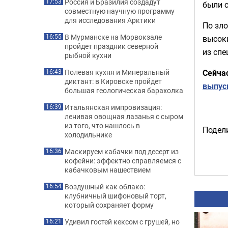
Россия и Бразилия создадут
17:53
были 
совместную научную программу
для исследования Арктики
По зло
В Мурманске на Морвокзале
16:55
высок
пройдет праздник северной
из спе
рыбной кухни
Сейча
Полевая кухня и Минеральный
16:43
диктант: в Кировске пройдет
выпус
большая геологическая барахолка
Итальянская импровизация:
16:39
ленивая овощная лазанья с сыром
из того, что нашлось в
Подели
холодильнике
Маскируем кабачки под десерт из
16:36
кофейни: эффектно справляемся с
кабачковым нашествием
Воздушный как облако:
16:54
клубничный шифоновый торт,
который сохраняет форму
Удивил гостей кексом с грушей, но
16:21