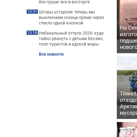
без груши: все в восторге
Шторы устарели: теперь мы
15:31
выключаем солнце прямо через
стекло одной кнопкой
На Се
Небанальный отпуск 2026: куда
изгото
13:18
тайно рвануть с детьми без виз,
подши
толп туристов и адской жары
новог
Все новости
Тяжел
отходо
Арктик
мусор