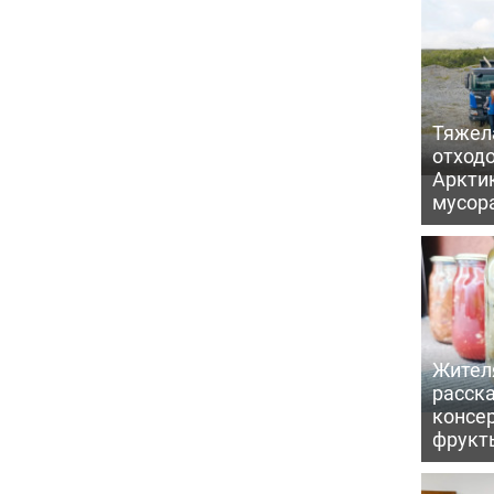
Тяжел
отходо
Арктик
мусор
Жител
расска
консе
фрукт