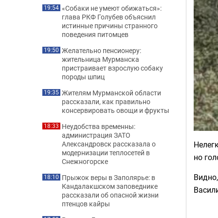
«Собаки не умеют обижаться»:
19:54
глава РКФ Голубев объяснил
истинные причины странного
поведения питомцев
Желательно пенсионеру:
19:50
жительница Мурманска
пристраивает взрослую собаку
породы шпиц
Жителям Мурманской области
19:35
рассказали, как правильно
консервировать овощи и фрукты
Неудобства временны:
18:33
администрация ЗАТО
Нелег
Александровск рассказала о
модернизации теплосетей в
но гол
Снежногорске
Видно,
Прыжок веры в Заполярье: в
18:10
Кандалакшском заповеднике
Васил
рассказали об опасной жизни
птенцов кайры