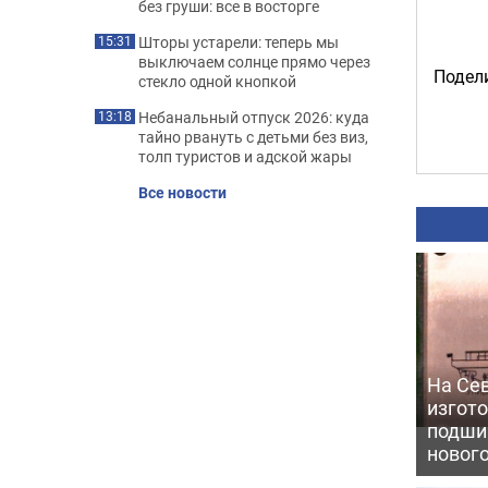
без груши: все в восторге
Шторы устарели: теперь мы
15:31
выключаем солнце прямо через
Подели
стекло одной кнопкой
Небанальный отпуск 2026: куда
13:18
тайно рвануть с детьми без виз,
толп туристов и адской жары
Все новости
На Се
изгото
подши
новог