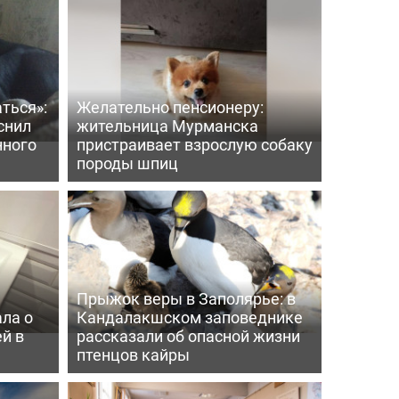
ться»:
Желательно пенсионеру:
снил
жительница Мурманска
нного
пристраивает взрослую собаку
породы шпиц
Прыжок веры в Заполярье: в
ла о
Кандалакшском заповеднике
й в
рассказали об опасной жизни
птенцов кайры