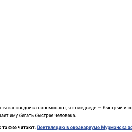
рты заповедника напоминают, что медведь — быстрый и св
ает ему бегать быстрее человека.
с также читают:
Вентиляцию в океанариуме Мурманска хо