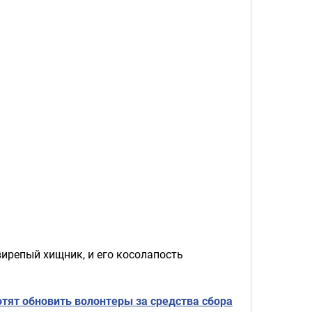
ирепый хищник, и его косолапость
тят обновить волонтеры за средства сбора