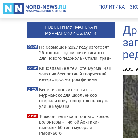
ПОЛИТИКА
ЭК
Др
НОВОСТИ МУРМАНСКА И
МУРМАНСКОЙ ОБЛАСТИ
за
На Севмаше к 2027 году изготовят
23:26
ре
25-тонные подшипники-гиганты
для нового ледокола «Сталинград»
Киновязание в темноте: мурманчан
22:36
29.05, 1
зовут на бесплатный творческий
вечер с просмотром фильма
Бег в гигантских лаптях: в
21:26
Мурманске для школьников
открыли новую спортплощадку на
улице Баумана
Тяжелая техника и тонны отходов:
20:38
волонтеры «Чистой Арктики»
вывезли 60 тонн мусора с
Рыбачьего