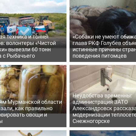
ая техника и тонны
«Собаки не умеют обижа
в: волонтеры «Чистой
глава РКФ Голубев объя
и» вывезли 60 тонн
истинные причины стра
а с Рыбачьего
поведения питомцев
Неудобства временны:
ям Мурманской области
администрация ЗАТО
зали, как правильно
Александровск рассказа
рвировать овощи и
модернизации теплосете
ы
Снежногорске