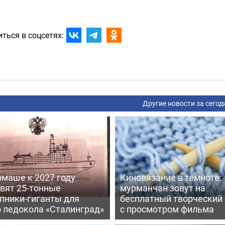
ться в соцсетях:
Другие новости за сегод
вмаше к 2027 году
Киновязание в темноте:
вят 25-тонные
мурманчан зовут на
пники-гиганты для
бесплатный творческий
о ледокола «Сталинград»
с просмотром фильма