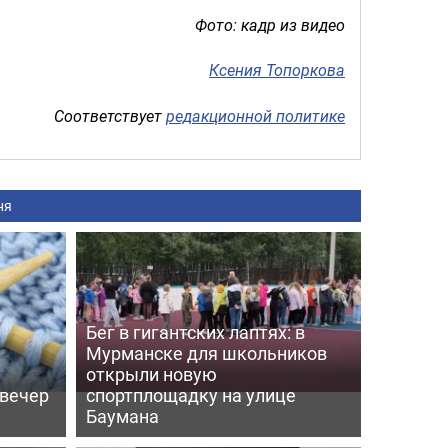
Фото: кадр из видео
Ксения Топоркова
Соответствует
редакционной политике
ня
Бег в гигантских лаптях: в
Мурманске для школьников
открыли новую
 вечер
спортплощадку на улице
Баумана