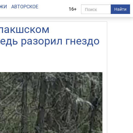
АЖИ
АВТОРСКОЕ
16+
Найти
алакшском
едь разорил гнездо