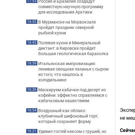
Россия и Бразилия создадут
17:53
совместную научную программу
для исследования Арктики
В Мурманске на Морвокзале
16:55
пройдет праздник северной
рыбной кухни
Полевая кухня и Минеральный
16:43
диктант: в Кировске пройдет
большая геологическая барахолка
Итальянская импровизация:
16:39
ленивая овощная лазанья с сыром
из того, что нашлось в
холодильнике
Маскируем кабачки под десерт из
16:36
кофейни: эффектно справляемся с
кабачковым нашествием
Экспе
Воздушный как облако:
16:54
клубничный шифоновый торт,
не меш
который сохраняет форму
Сейча
Удивил гостей кексом с грушей, но
16:21