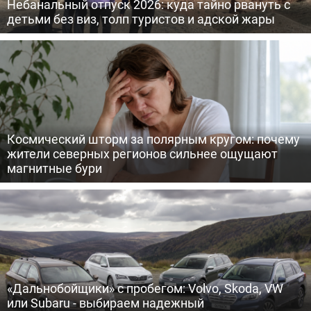
Небанальный отпуск 2026: куда тайно рвануть с
детьми без виз, толп туристов и адской жары
Космический шторм за полярным кругом: почему
жители северных регионов сильнее ощущают
магнитные бури
«Дальнобойщики» с пробегом: Volvo, Skoda, VW
или Subaru - выбираем надежный