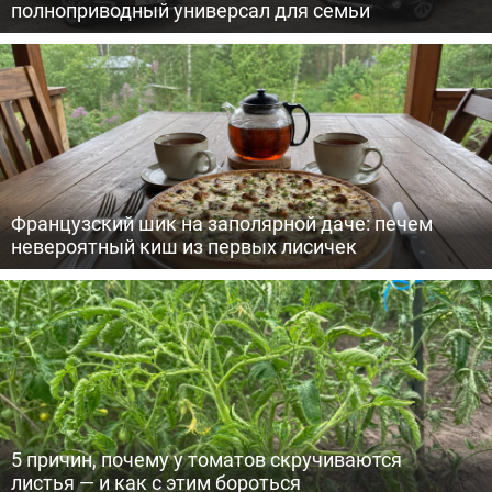
полноприводный универсал для семьи
Французский шик на заполярной даче: печем
невероятный киш из первых лисичек
5 причин, почему у томатов скручиваются
листья — и как с этим бороться