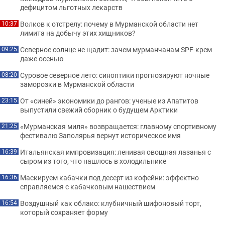
дефицитом льготных лекарств
Волков к отстрелу: почему в Мурманской области нет
10:37
лимита на добычу этих хищников?
Северное солнце не щадит: зачем мурманчанам SPF-крем
09:25
даже осенью
Суровое северное лето: синоптики прогнозируют ночные
08:20
заморозки в Мурманской области
От «синей» экономики до рангов: ученые из Апатитов
23:15
выпустили свежий сборник о будущем Арктики
«Мурманская миля» возвращается: главному спортивному
21:25
фестивалю Заполярья вернут историческое имя
Итальянская импровизация: ленивая овощная лазанья с
16:39
сыром из того, что нашлось в холодильнике
Маскируем кабачки под десерт из кофейни: эффектно
16:36
справляемся с кабачковым нашествием
Воздушный как облако: клубничный шифоновый торт,
16:54
который сохраняет форму