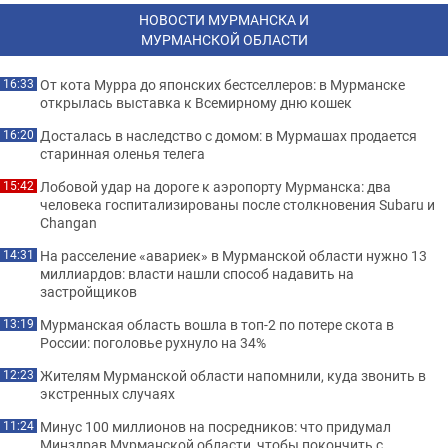
НОВОСТИ МУРМАНСКА И
МУРМАНСКОЙ ОБЛАСТИ
От кота Мурра до японских бестселлеров: в Мурманске
16:33
открылась выставка к Всемирному дню кошек
Досталась в наследство с домом: в Мурмашах продается
16:20
старинная оленья телега
Лобовой удар на дороге к аэропорту Мурманска: два
15:42
человека госпитализированы после столкновения Subaru и
Changan
На расселение «авариек» в Мурманской области нужно 13
14:31
миллиардов: власти нашли способ надавить на
застройщиков
Мурманская область вошла в топ-2 по потере скота в
13:19
России: поголовье рухнуло на 34%
Жителям Мурманской области напомнили, куда звонить в
12:23
экстренных случаях
Минус 100 миллионов на посредников: что придумал
11:24
Минздрав Мурманской области, чтобы покончить с