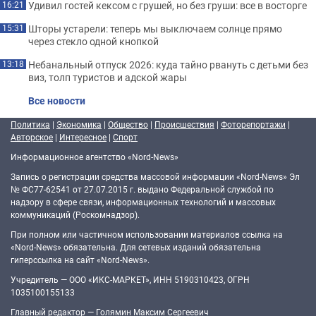
Удивил гостей кексом с грушей, но без груши: все в восторге
16:21
Шторы устарели: теперь мы выключаем солнце прямо
15:31
через стекло одной кнопкой
Небанальный отпуск 2026: куда тайно рвануть с детьми без
13:18
виз, толп туристов и адской жары
Все новости
Политика
|
Экономика
|
Общество
|
Происшествия
|
Фоторепортажи
|
Авторское
|
Интересное
|
Спорт
Информационное агентство «Nord-News»
Запись о регистрации средства массовой информации «Nord-News» Эл
№ ФС77-62541 от 27.07.2015 г. выдано Федеральной службой по
надзору в сфере связи, информационных технологий и массовых
коммуникаций (Роскомнадзор).
При полном или частичном использовании материалов ссылка на
«Nord-News» обязательна. Для сетевых изданий обязательна
гиперссылка на сайт «Nord-News».
Учредитель — ООО «ИКС-МАРКЕТ», ИНН 5190310423, ОГРН
1035100155133
Главный редактор — Голямин Максим Сергеевич