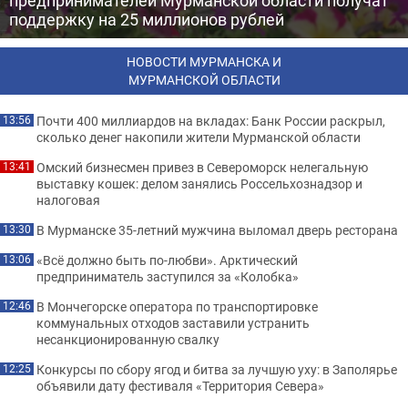
предпринимателей Мурманской области получат
поддержку на 25 миллионов рублей
НОВОСТИ МУРМАНСКА И
МУРМАНСКОЙ ОБЛАСТИ
Почти 400 миллиардов на вкладах: Банк России раскрыл,
13:56
сколько денег накопили жители Мурманской области
Омский бизнесмен привез в Североморск нелегальную
13:41
выставку кошек: делом занялись Россельхознадзор и
налоговая
В Мурманске 35-летний мужчина выломал дверь ресторана
13:30
«Всё должно быть по-любви». Арктический
13:06
предприниматель заступился за «Колобка»
В Мончегорске оператора по транспортировке
12:46
коммунальных отходов заставили устранить
несанкционированную свалку
Конкурсы по сбору ягод и битва за лучшую уху: в Заполярье
12:25
объявили дату фестиваля «Территория Севера»