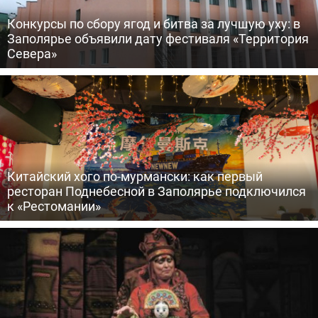
Конкурсы по сбору ягод и битва за лучшую уху: в
Заполярье объявили дату фестиваля «Территория
Севера»
Китайский хого по-мурмански: как первый
ресторан Поднебесной в Заполярье подключился
к «Рестомании»