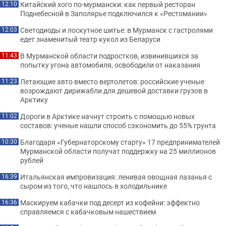
Китайский хого по-мурмански: как первый ресторан
12:10
Поднебесной в Заполярье подключился к «Рестомании»
Светодиоды и лоскутное шитье: в Мурманск с гастролями
12:03
едет знаменитый театр кукол из Беларуси
В Мурманской области подростков, извинившихся за
11:43
попытку угона автомобиля, освободили от наказания
Летающие авто вместо вертолетов: российские ученые
11:23
возрождают дирижабли для дешевой доставки грузов в
Арктику
Дороги в Арктике начнут строить с помощью новых
11:02
составов: ученые нашли способ сэкономить до 55% грунта
Благодаря «Губернаторскому старту» 17 предпринимателей
10:30
Мурманской области получат поддержку на 25 миллионов
рублей
Итальянская импровизация: ленивая овощная лазанья с
16:39
сыром из того, что нашлось в холодильнике
Маскируем кабачки под десерт из кофейни: эффектно
16:36
справляемся с кабачковым нашествием