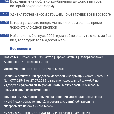
Воздушный как облако: клубничный шифоновый торт,
16:54
который сохраняет форму
Удивил гостей кексом с грушей, но без груши: все в восторге
16:21
Шторы устарели: теперь мы выключаем солнце прямо
15:31
через стекло одной кнопкой
Небанальный отпуск 2026: куда тайно рвануть с детьми без
13:18
виз, толп туристов и адской жары
Все новости
Политика
|
Экономика
|
Общество
|
Происшествия
|
Фоторепортажи
|
Авторское
|
Интересное
|
Спорт
Информационное агентство «Nord-News»
Запись о регистрации средства массовой информации «Nord-News» Эл
№ ФС77-62541 от 27.07.2015 г. выдано Федеральной службой по
надзору в сфере связи, информационных технологий и массовых
коммуникаций (Роскомнадзор).
При полном или частичном использовании материалов ссылка на
«Nord-News» обязательна. Для сетевых изданий обязательна
гиперссылка на сайт «Nord-News».
Учредитель — ООО «ИКС-МАРКЕТ», ИНН 5190310423, ОГРН