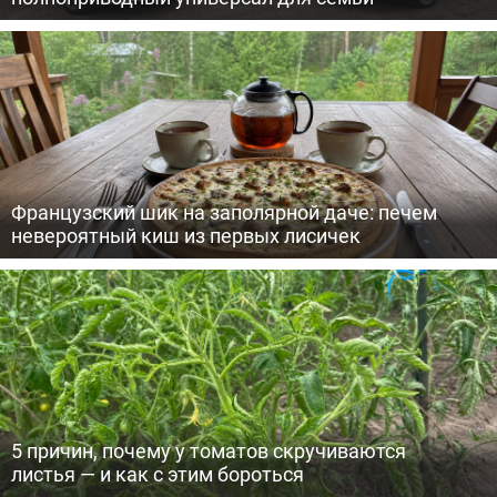
Французский шик на заполярной даче: печем
невероятный киш из первых лисичек
5 причин, почему у томатов скручиваются
листья — и как с этим бороться