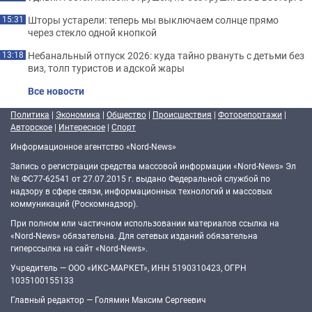
Шторы устарели: теперь мы выключаем солнце прямо
15:31
через стекло одной кнопкой
Небанальный отпуск 2026: куда тайно рвануть с детьми без
13:18
виз, толп туристов и адской жары
Все новости
Политика
|
Экономика
|
Общество
|
Происшествия
|
Фоторепортажи
|
Авторское
|
Интересное
|
Спорт
Информационное агентство «Nord-News»
Запись о регистрации средства массовой информации «Nord-News» Эл
№ ФС77-62541 от 27.07.2015 г. выдано Федеральной службой по
надзору в сфере связи, информационных технологий и массовых
коммуникаций (Роскомнадзор).
При полном или частичном использовании материалов ссылка на
«Nord-News» обязательна. Для сетевых изданий обязательна
гиперссылка на сайт «Nord-News».
Учредитель — ООО «ИКС-МАРКЕТ», ИНН 5190310423, ОГРН
1035100155133
Главный редактор — Голямин Максим Сергеевич