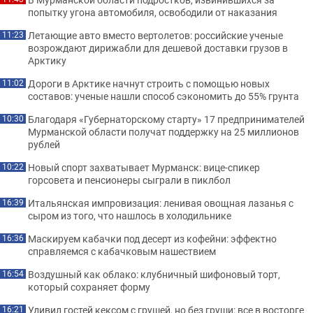
попытку угона автомобиля, освободили от наказания
Летающие авто вместо вертолетов: российские ученые
11:23
возрождают дирижабли для дешевой доставки грузов в
Арктику
Дороги в Арктике начнут строить с помощью новых
11:02
составов: ученые нашли способ сэкономить до 55% грунта
Благодаря «Губернаторскому старту» 17 предпринимателей
10:30
Мурманской области получат поддержку на 25 миллионов
рублей
Новый спорт захватывает Мурманск: вице-спикер
10:22
горсовета и пенсионеры сыграли в пиклбол
Итальянская импровизация: ленивая овощная лазанья с
16:39
сыром из того, что нашлось в холодильнике
Маскируем кабачки под десерт из кофейни: эффектно
16:36
справляемся с кабачковым нашествием
Воздушный как облако: клубничный шифоновый торт,
16:54
который сохраняет форму
Удивил гостей кексом с грушей, но без груши: все в восторге
16:21