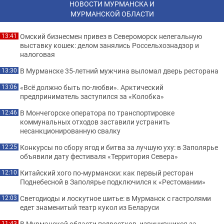
НОВОСТИ МУРМАНСКА И
МУРМАНСКОЙ ОБЛАСТИ
Омский бизнесмен привез в Североморск нелегальную
13:41
выставку кошек: делом занялись Россельхознадзор и
налоговая
В Мурманске 35-летний мужчина выломал дверь ресторана
13:30
«Всё должно быть по-любви». Арктический
13:06
предприниматель заступился за «Колобка»
В Мончегорске оператора по транспортировке
12:46
коммунальных отходов заставили устранить
несанкционированную свалку
Конкурсы по сбору ягод и битва за лучшую уху: в Заполярье
12:25
объявили дату фестиваля «Территория Севера»
Китайский хого по-мурмански: как первый ресторан
12:10
Поднебесной в Заполярье подключился к «Рестомании»
Светодиоды и лоскутное шитье: в Мурманск с гастролями
12:03
едет знаменитый театр кукол из Беларуси
В Мурманской области подростков, извинившихся за
11:43