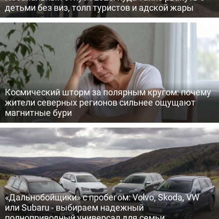
детьми без виз, толп туристов и адской жары
Космический шторм за полярным кругом: почему
жители северных регионов сильнее ощущают
магнитные бури
«Дальнобойщики» с пробегом: Volvo, Skoda, VW
или Subaru - выбираем надежный
полноприводный универсал для семьи