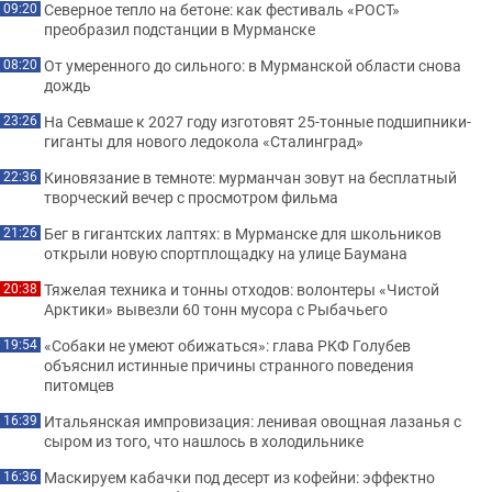
Северное тепло на бетоне: как фестиваль «РОСТ»
09:20
преобразил подстанции в Мурманске
От умеренного до сильного: в Мурманской области снова
08:20
дождь
На Севмаше к 2027 году изготовят 25-тонные подшипники-
23:26
гиганты для нового ледокола «Сталинград»
Киновязание в темноте: мурманчан зовут на бесплатный
22:36
творческий вечер с просмотром фильма
Бег в гигантских лаптях: в Мурманске для школьников
21:26
открыли новую спортплощадку на улице Баумана
Тяжелая техника и тонны отходов: волонтеры «Чистой
20:38
Арктики» вывезли 60 тонн мусора с Рыбачьего
«Собаки не умеют обижаться»: глава РКФ Голубев
19:54
объяснил истинные причины странного поведения
питомцев
Итальянская импровизация: ленивая овощная лазанья с
16:39
сыром из того, что нашлось в холодильнике
Маскируем кабачки под десерт из кофейни: эффектно
16:36