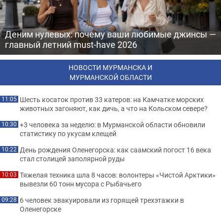
Деним нулевых: почему ваши любимые джинсы —
главный летний must-have 2026
НОВОСТИ МУРМАНСКА И
МУРМАНСКОЙ ОБЛАСТИ
Шесть косаток против 33 катеров: на Камчатке морских
11:05
животных загоняют, как дичь, а что на Кольском севере?
+3 человека за неделю: в Мурманской области обновили
10:30
статистику по укусам клещей
День рождения Оленегорска: как саамский погост 16 века
10:22
стал столицей заполярной руды
Тяжелая техника шла 8 часов: волонтеры «Чистой Арктики»
10:03
вывезли 60 тонн мусора с Рыбачьего
6 человек эвакуировали из горящей трехэтажки в
09:28
Оленегорске