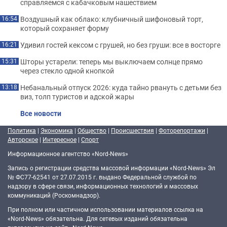
справляемся с кабачковым нашествием
Воздушный как облако: клубничный шифоновый торт,
16:54
который сохраняет форму
Удивил гостей кексом с грушей, но без груши: все в восторге
16:21
Шторы устарели: теперь мы выключаем солнце прямо
15:31
через стекло одной кнопкой
Небанальный отпуск 2026: куда тайно рвануть с детьми без
13:18
виз, толп туристов и адской жары
Все новости
Политика
|
Экономика
|
Общество
|
Происшествия
|
Фоторепортажи
|
Авторское
|
Интересное
|
Спорт
Информационное агентство «Nord-News»
Запись о регистрации средства массовой информации «Nord-News» Эл
№ ФС77-62541 от 27.07.2015 г. выдано Федеральной службой по
надзору в сфере связи, информационных технологий и массовых
коммуникаций (Роскомнадзор).
При полном или частичном использовании материалов ссылка на
«Nord-News» обязательна. Для сетевых изданий обязательна