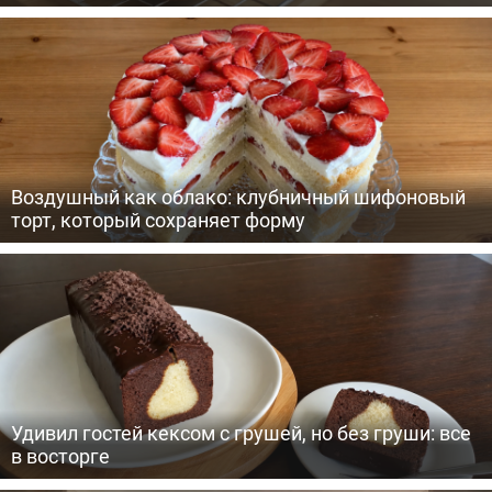
Воздушный как облако: клубничный шифоновый
торт, который сохраняет форму
Удивил гостей кексом с грушей, но без груши: все
в восторге