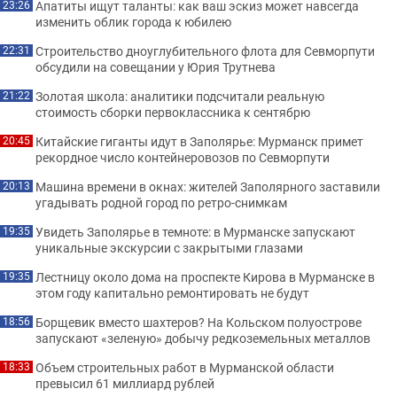
Апатиты ищут таланты: как ваш эскиз может навсегда
23:26
изменить облик города к юбилею
Строительство дноуглубительного флота для Севморпути
22:31
обсудили на совещании у Юрия Трутнева
Золотая школа: аналитики подсчитали реальную
21:22
стоимость сборки первоклассника к сентябрю
Китайские гиганты идут в Заполярье: Мурманск примет
20:45
рекордное число контейнеровозов по Севморпути
Машина времени в окнах: жителей Заполярного заставили
20:13
угадывать родной город по ретро-снимкам
Увидеть Заполярье в темноте: в Мурманске запускают
19:35
уникальные экскурсии с закрытыми глазами
Лестницу около дома на проспекте Кирова в Мурманске в
19:35
этом году капитально ремонтировать не будут
Борщевик вместо шахтеров? На Кольском полуострове
18:56
запускают «зеленую» добычу редкоземельных металлов
Объем строительных работ в Мурманской области
18:33
превысил 61 миллиард рублей