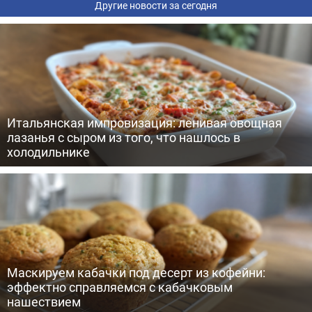
Другие новости за сегодня
Итальянская импровизация: ленивая овощная
лазанья с сыром из того, что нашлось в
холодильнике
Маскируем кабачки под десерт из кофейни:
эффектно справляемся с кабачковым
нашествием