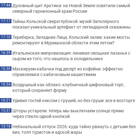
Духовный щит Арктики: на Новой Земле освятили самый
17:44
северный гарнизонный храм России
Тайны Кольской сверхглубокой: музей Заполярного
17:17
показал уникальный артефакт от легендарной скважины
Териберка, Западная Лица, Кольский залив: какие мосты
17:10
ремонтируют в Мурманской области этим летом?
Итальянская импровизация: ленивая овощная лазанья с
16:39
сыром из того, что нашлось в холодильнике
Маскируем кабачки под десерт из кофейни: эффектно
16:36
справляемся с кабачковым нашествием
Воздушный как облако: клубничный шифоновый торт,
16:54
который сохраняет форму
Удивил гостей кексом с грушей, но без груши: все в восторге
16:21
Шторы устарели: теперь мы выключаем солнце прямо
15:31
через стекло одной кнопкой
Небанальный отпуск 2026: куда тайно рвануть с детьми без
13:18
виз, толп туристов и адской жары