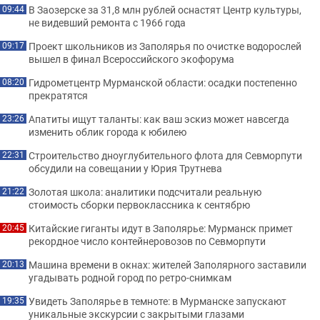
В Заозерске за 31,8 млн рублей оснастят Центр культуры,
09:44
не видевший ремонта с 1966 года
Проект школьников из Заполярья по очистке водорослей
09:17
вышел в финал Всероссийского экофорума
Гидрометцентр Мурманской области: осадки постепенно
08:20
прекратятся
Апатиты ищут таланты: как ваш эскиз может навсегда
23:26
изменить облик города к юбилею
Строительство дноуглубительного флота для Севморпути
22:31
обсудили на совещании у Юрия Трутнева
Золотая школа: аналитики подсчитали реальную
21:22
стоимость сборки первоклассника к сентябрю
Китайские гиганты идут в Заполярье: Мурманск примет
20:45
рекордное число контейнеровозов по Севморпути
Машина времени в окнах: жителей Заполярного заставили
20:13
угадывать родной город по ретро-снимкам
Увидеть Заполярье в темноте: в Мурманске запускают
19:35
уникальные экскурсии с закрытыми глазами