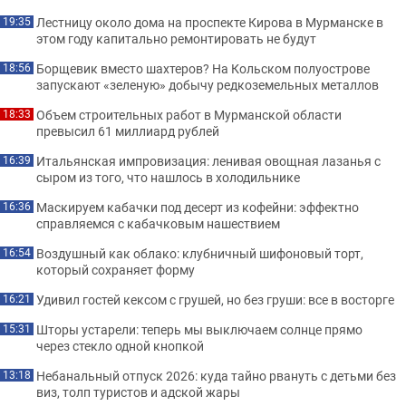
Лестницу около дома на проспекте Кирова в Мурманске в
19:35
этом году капитально ремонтировать не будут
Борщевик вместо шахтеров? На Кольском полуострове
18:56
запускают «зеленую» добычу редкоземельных металлов
Объем строительных работ в Мурманской области
18:33
превысил 61 миллиард рублей
Итальянская импровизация: ленивая овощная лазанья с
16:39
сыром из того, что нашлось в холодильнике
Маскируем кабачки под десерт из кофейни: эффектно
16:36
справляемся с кабачковым нашествием
Воздушный как облако: клубничный шифоновый торт,
16:54
который сохраняет форму
Удивил гостей кексом с грушей, но без груши: все в восторге
16:21
Шторы устарели: теперь мы выключаем солнце прямо
15:31
через стекло одной кнопкой
Небанальный отпуск 2026: куда тайно рвануть с детьми без
13:18
виз, толп туристов и адской жары