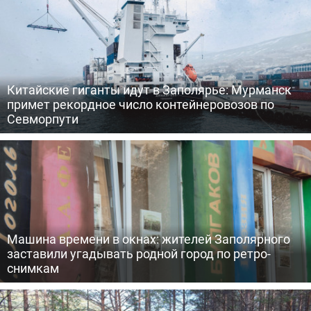
Китайские гиганты идут в Заполярье: Мурманск
примет рекордное число контейнеровозов по
Севморпути
Машина времени в окнах: жителей Заполярного
заставили угадывать родной город по ретро-
снимкам