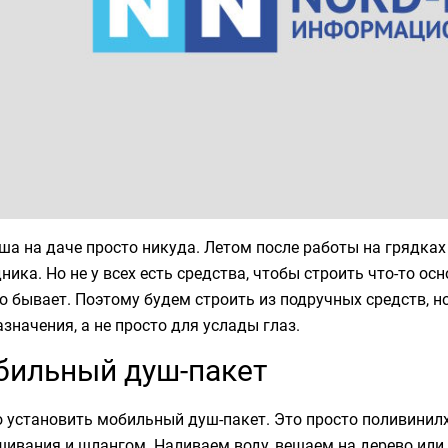
ша на даче просто никуда. Летом после работы на грядка
ника. Но не у всех есть средства, чтобы строить что-то ос
о бывает. Поэтому будем строить из подручных средств, н
значения, а не просто для услады глаз.
бильный душ-пакет
 установить мобильный душ-пакет. Это просто поливинилх
шивания и шлангом. Наливаем воду, вешаем на дерево или