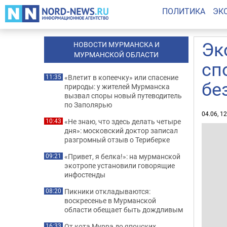
ПОЛИТИКА
ЭК
Эк
НОВОСТИ МУРМАНСКА И
МУРМАНСКОЙ ОБЛАСТИ
сп
«Влетит в копеечку» или спасение
11:35
бе
природы: у жителей Мурманска
вызвал споры новый путеводитель
по Заполярью
04.06, 1
«Не знаю, что здесь делать четыре
10:43
дня»: московский доктор записал
разгромный отзыв о Териберке
«Привет, я белка!»: на мурманской
09:21
экотропе установили говорящие
инфостенды
Пикники откладываются:
08:20
воскресенье в Мурманской
области обещает быть дождливым
От кота Мурра до японских
16:33