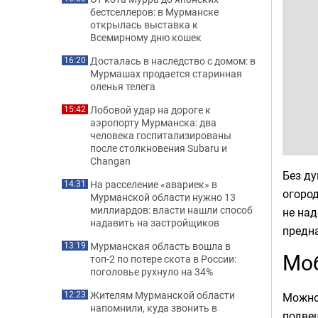
бестселлеров: в Мурманске
открылась выставка к
Всемирному дню кошек
Досталась в наследство с домом: в
16:20
Мурмашах продается старинная
оленья телега
Лобовой удар на дороге к
15:42
аэропорту Мурманска: два
человека госпитализированы
после столкновения Subaru и
Changan
Без ду
На расселение «авариек» в
14:31
огород
Мурманской области нужно 13
миллиардов: власти нашли способ
не над
надавить на застройщиков
предна
Мурманская область вошла в
13:19
Мо
топ-2 по потере скота в России:
поголовье рухнуло на 34%
Жителям Мурманской области
12:23
Можно
напомнили, куда звонить в
подве