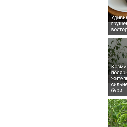
Удивил
грушей
восто
Косми
поляр
жител
сильн
бури