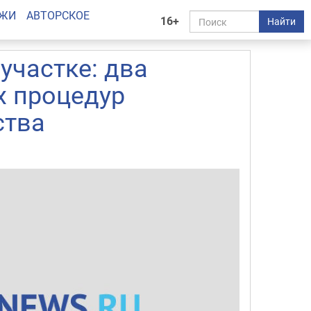
АЖИ
АВТОРСКОЕ
16+
Найти
участке: два
х процедур
ства