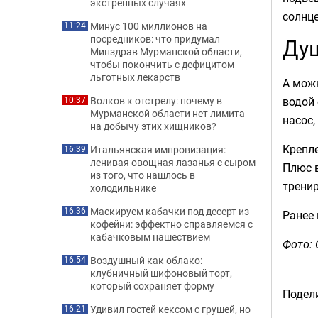
экстренных случаях
солнце
Минус 100 миллионов на
11:24
посредников: что придумал
Душ
Минздрав Мурманской области,
чтобы покончить с дефицитом
льготных лекарств
А можн
водой 
Волков к отстрелу: почему в
10:37
Мурманской области нет лимита
насос,
на добычу этих хищников?
Крепл
Итальянская импровизация:
16:39
ленивая овощная лазанья с сыром
Плюс в
из того, что нашлось в
тренир
холодильнике
Маскируем кабачки под десерт из
16:36
Ранее
кофейни: эффектно справляемся с
кабачковым нашествием
Фото: 
Воздушный как облако:
16:54
клубничный шифоновый торт,
который сохраняет форму
Подели
Удивил гостей кексом с грушей, но
16:21