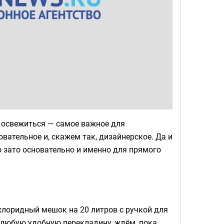
х освежиться — самое важное для
новательное и, скажем так, дизайнерское. Да и
о зато основательно и именно для прямого
лоридный мешок на 20 литров с ручкой для
 любую удобную перекладину, ждём, пока