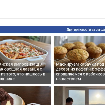
Другие новости за сегод
янская импровизация:
Маскируем кабачки под
ая овощная лазанья с
десерт из кофейни: эфф
из того, что нашлось в
справляемся с кабачко
ильнике
нашествием