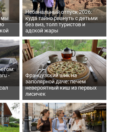
Небанальный отпуск 2026:
ь мы
куда тайно рвануть с детьми
мо
без виз, толп туристов и
пкой
адской жары
бегом:
ru -
Французский шик на
заполярной даче: печем
сал
невероятный киш из первых
лисичек