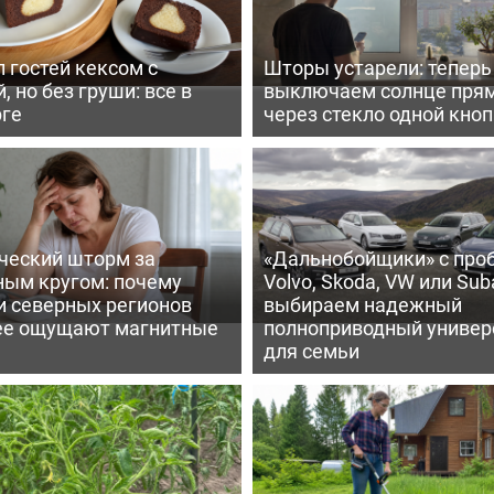
 гостей кексом с
Шторы устарели: тепер
, но без груши: все в
выключаем солнце пря
рге
через стекло одной кно
ческий шторм за
«Дальнобойщики» с про
ным кругом: почему
Volvo, Skoda, VW или Suba
и северных регионов
выбираем надежный
ее ощущают магнитные
полноприводный универ
для семьи