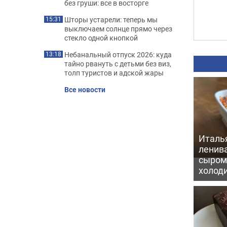
без груши: все в восторге
Шторы устарели: теперь мы
15:31
выключаем солнце прямо через
стекло одной кнопкой
Небанальный отпуск 2026: куда
13:18
тайно рвануть с детьми без виз,
толп туристов и адской жары
Все новости
Италь
ленив
сыром 
холод