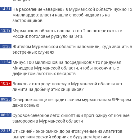
На расселение «авариек» в Мурманской области нужно 13
14:31
миллиардов: власти нашли способ надавить на
застройщиков
Мурманская область вошла в топ-2 по потере скота в
13:19
России: поголовье рухнуло на 34%
Жителям Мурманской области напомнили, куда звонить в
12:23
экстренных случаях
Минус 100 миллионов на посредников: что придумал
11:24
Минздрав Мурманской области, чтобы покончить с
дефицитом льготных лекарств
Волков к отстрелу: почему в Мурманской области нет
10:37
лимита на добычу этих хищников?
Северное солнце не щадит: зачем мурманчанам SPF-крем
09:25
даже осенью
Суровое северное лето: синоптики прогнозируют ночные
08:20
заморозки в Мурманской области
От «синей» экономики до рангов: ученые из Апатитов
23:15
выпустили свежий сборник о будущем Арктики