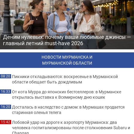
Деним нулевых: почему ваши любимые джинсы —
главный летний must-have 2026
НОВОСТИ МУРМАНСКА И
МУРМАНСКОЙ ОБЛАСТИ
Пикники откладываются: воскресенье в Мурманской
08:20
области обещает быть дождливым
От кота Мурра до японских бестселлеров: в Мурманске
16:33
открылась выставка к Всемирному дню кошек
Досталась в наследство с домом: в Мурмашах продается
16:20
старинная оленья телега
Лобовой удар на дороге к аэропорту Мурманска: два
15:42
человека госпитализированы после столкновения Subaru и
Changan