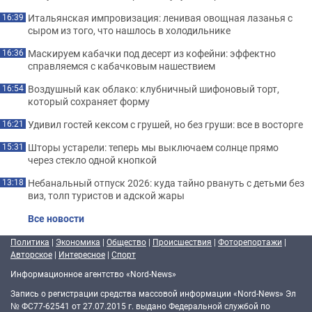
Итальянская импровизация: ленивая овощная лазанья с
16:39
сыром из того, что нашлось в холодильнике
Маскируем кабачки под десерт из кофейни: эффектно
16:36
справляемся с кабачковым нашествием
Воздушный как облако: клубничный шифоновый торт,
16:54
который сохраняет форму
Удивил гостей кексом с грушей, но без груши: все в восторге
16:21
Шторы устарели: теперь мы выключаем солнце прямо
15:31
через стекло одной кнопкой
Небанальный отпуск 2026: куда тайно рвануть с детьми без
13:18
виз, толп туристов и адской жары
Все новости
Политика
|
Экономика
|
Общество
|
Происшествия
|
Фоторепортажи
|
Авторское
|
Интересное
|
Спорт
Информационное агентство «Nord-News»
Запись о регистрации средства массовой информации «Nord-News» Эл
№ ФС77-62541 от 27.07.2015 г. выдано Федеральной службой по