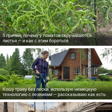
5 причин, почему у томатов скручиваются
листья — и как с этим бороться
Кошу траву без лески: использую немецкую
технологию с лезвиями — рассказываю как есть