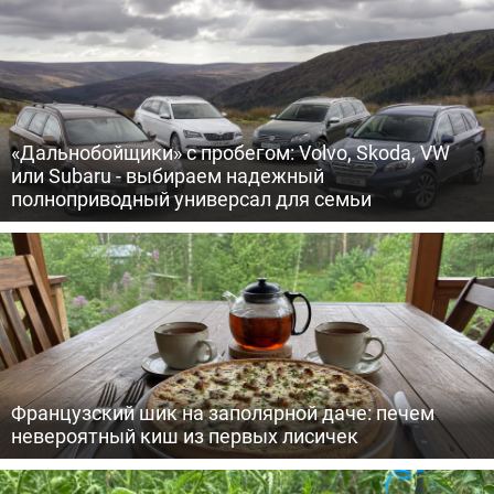
«Дальнобойщики» с пробегом: Volvo, Skoda, VW
или Subaru - выбираем надежный
полноприводный универсал для семьи
Французский шик на заполярной даче: печем
невероятный киш из первых лисичек