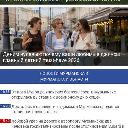
Деним нулевых: почему ваши любимые джинсы —
главный летний must-have 2026
НОВОСТИ МУРМАНСКА И
МУРМАНСКОЙ ОБЛАСТИ
От кота Мурра до японских бестселлеров: в Мурманске
16:33
открылась выставка к Всемирному дню кошек
Досталась в наследство с домом: в Мурмашах продается
16:20
старинная оленья телега
Лобовой удар на дороге к аэропорту Мурманска: два
15:42
человека госпитализированы после столкновения Subaru и