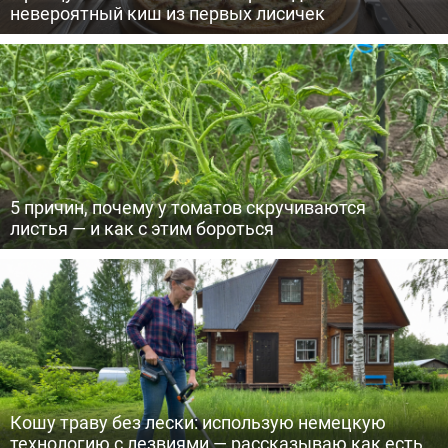
невероятный киш из первых лисичек
5 причин, почему у томатов скручиваются
листья — и как с этим бороться
Кошу траву без лески: использую немецкую
технологию с лезвиями — рассказываю как есть