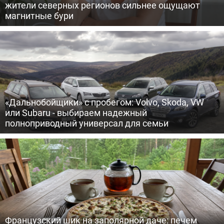
жители северных регионов сильнее ощущают
магнитные бури
«Дальнобойщики» с пробегом: Volvo, Skoda, VW
или Subaru - выбираем надежный
полноприводный универсал для семьи
Французский шик на заполярной даче: печем