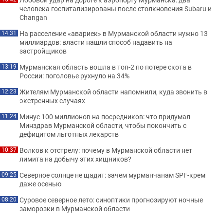
человека госпитализированы после столкновения Subaru и
Changan
На расселение «авариек» в Мурманской области нужно 13
14:31
миллиардов: власти нашли способ надавить на
застройщиков
Мурманская область вошла в топ-2 по потере скота в
13:19
России: поголовье рухнуло на 34%
Жителям Мурманской области напомнили, куда звонить в
12:23
экстренных случаях
Минус 100 миллионов на посредников: что придумал
11:24
Минздрав Мурманской области, чтобы покончить с
дефицитом льготных лекарств
Волков к отстрелу: почему в Мурманской области нет
10:37
лимита на добычу этих хищников?
Северное солнце не щадит: зачем мурманчанам SPF-крем
09:25
даже осенью
Суровое северное лето: синоптики прогнозируют ночные
08:20
заморозки в Мурманской области