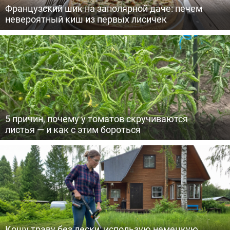
Французский шик на заполярной даче: печем
невероятный киш из первых лисичек
5 причин, почему у томатов скручиваются
листья — и как с этим бороться
Кошу траву без лески: использую немецкую