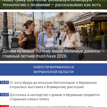
технологию с лезвиями — рассказываю как есть
Деним нулевых: почему ваши любимые джинсы —
главный летний must-have 2026
НОВОСТИ МУРМАНСКА И
МУРМАНСКОЙ ОБЛАСТИ
От кота Мурра до японских бестселлеров: в Мурманске
16:33
открылась выставка к Всемирному дню кошек
Досталась в наследство с домом: в Мурмашах продается
16:20
старинная оленья телега
Лобовой удар на дороге к аэропорту Мурманска: два
15:42