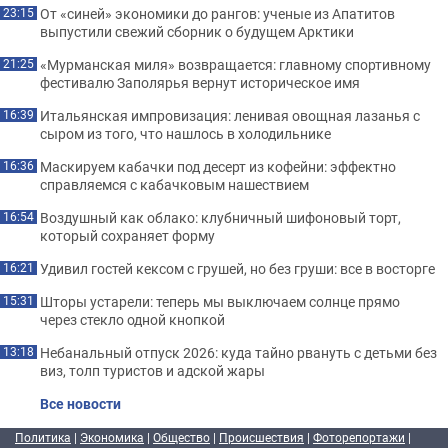
От «синей» экономики до рангов: ученые из Апатитов
23:15
выпустили свежий сборник о будущем Арктики
«Мурманская миля» возвращается: главному спортивному
21:25
фестивалю Заполярья вернут историческое имя
Итальянская импровизация: ленивая овощная лазанья с
16:39
сыром из того, что нашлось в холодильнике
Маскируем кабачки под десерт из кофейни: эффектно
16:36
справляемся с кабачковым нашествием
Воздушный как облако: клубничный шифоновый торт,
16:54
который сохраняет форму
Удивил гостей кексом с грушей, но без груши: все в восторге
16:21
Шторы устарели: теперь мы выключаем солнце прямо
15:31
через стекло одной кнопкой
Небанальный отпуск 2026: куда тайно рвануть с детьми без
13:18
виз, толп туристов и адской жары
Все новости
Политика
|
Экономика
|
Общество
|
Происшествия
|
Фоторепортажи
|