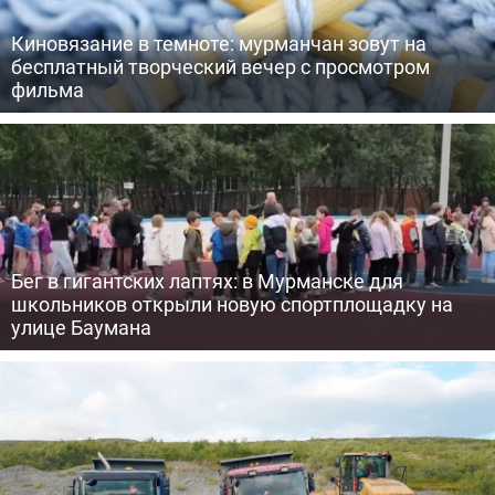
Киновязание в темноте: мурманчан зовут на
бесплатный творческий вечер с просмотром
фильма
Бег в гигантских лаптях: в Мурманске для
школьников открыли новую спортплощадку на
улице Баумана