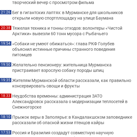
творческий вечер с просмотром фильма
Бег в гигантских лаптях: в Мурманске для школьников
21:26
открыли новую спортплощадку на улице Баумана
Тяжелая техника и тонны отходов: волонтеры «Чистой
20:38
Арктики» вывезли 60 тонн мусора с Рыбачьего
«Собаки не умеют обижаться»: глава РКФ Голубев
19:54
объяснил истинные причины странного поведения
питомцев
Желательно пенсионеру: жительница Мурманска
19:50
пристраивает взрослую собаку породы шпиц
Жителям Мурманской области рассказали, как правильно
19:35
консервировать овощи и фрукты
Неудобства временны: администрация ЗАТО
18:33
Александровск рассказала о модернизации теплосетей в
Снежногорске
Прыжок веры в Заполярье: в Кандалакшском заповеднике
18:10
рассказали об опасной жизни птенцов кайры
Россия и Бразилия создадут совместную научную
17:53