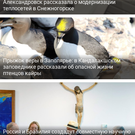
Александровск рассказала о модернизации
теплосетей в Снежногорске
Прыжок веры в Заполярье: в Кандалакшском
заповеднике рассказали об опасной жизни
птенцов кайры
Россия и Бразилия создадут совместную научную