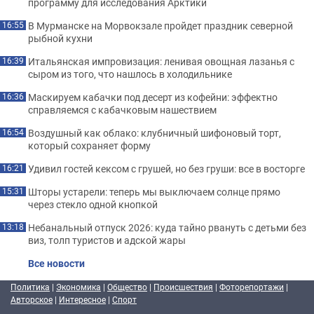
программу для исследования Арктики
В Мурманске на Морвокзале пройдет праздник северной
16:55
рыбной кухни
Итальянская импровизация: ленивая овощная лазанья с
16:39
сыром из того, что нашлось в холодильнике
Маскируем кабачки под десерт из кофейни: эффектно
16:36
справляемся с кабачковым нашествием
Воздушный как облако: клубничный шифоновый торт,
16:54
который сохраняет форму
Удивил гостей кексом с грушей, но без груши: все в восторге
16:21
Шторы устарели: теперь мы выключаем солнце прямо
15:31
через стекло одной кнопкой
Небанальный отпуск 2026: куда тайно рвануть с детьми без
13:18
виз, толп туристов и адской жары
Все новости
Политика
|
Экономика
|
Общество
|
Происшествия
|
Фоторепортажи
|
Авторское
|
Интересное
|
Спорт