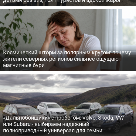
Космический шторм за полярным кругом: почему
жители северных регионов сильнее ощущают
магнитные бури
«Дальнобойщики» с пробегом: Volvo, Skoda, VW
или Subaru - выбираем надежный
полноприводный универсал для семьи