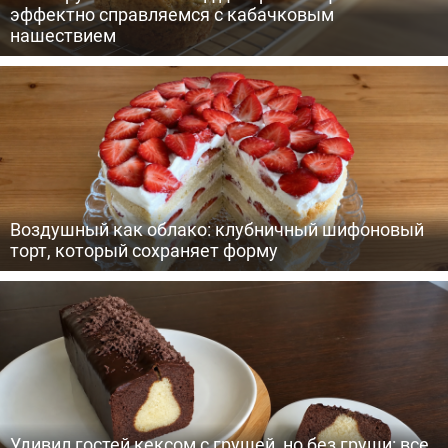
эффектно справляемся с кабачковым
нашествием
Воздушный как облако: клубничный шифоновый
торт, который сохраняет форму
Удивил гостей кексом с грушей, но без груши: все