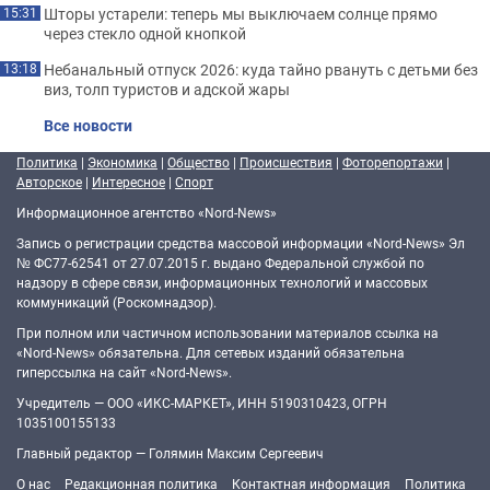
Шторы устарели: теперь мы выключаем солнце прямо
15:31
через стекло одной кнопкой
Небанальный отпуск 2026: куда тайно рвануть с детьми без
13:18
виз, толп туристов и адской жары
Все новости
Политика
|
Экономика
|
Общество
|
Происшествия
|
Фоторепортажи
|
Авторское
|
Интересное
|
Спорт
Информационное агентство «Nord-News»
Запись о регистрации средства массовой информации «Nord-News» Эл
№ ФС77-62541 от 27.07.2015 г. выдано Федеральной службой по
надзору в сфере связи, информационных технологий и массовых
коммуникаций (Роскомнадзор).
При полном или частичном использовании материалов ссылка на
«Nord-News» обязательна. Для сетевых изданий обязательна
гиперссылка на сайт «Nord-News».
Учредитель — ООО «ИКС-МАРКЕТ», ИНН 5190310423, ОГРН
1035100155133
Главный редактор — Голямин Максим Сергеевич
О нас
Редакционная политика
Контактная информация
Политика