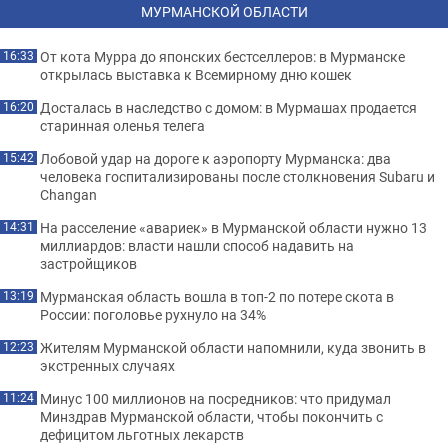
МУРМАНСКОЙ ОБЛАСТИ
От кота Мурра до японских бестселлеров: в Мурманске
16:33
открылась выставка к Всемирному дню кошек
Досталась в наследство с домом: в Мурмашах продается
16:20
старинная оленья телега
Лобовой удар на дороге к аэропорту Мурманска: два
15:42
человека госпитализированы после столкновения Subaru и
Changan
На расселение «авариек» в Мурманской области нужно 13
14:31
миллиардов: власти нашли способ надавить на
застройщиков
Мурманская область вошла в топ-2 по потере скота в
13:19
России: поголовье рухнуло на 34%
Жителям Мурманской области напомнили, куда звонить в
12:23
экстренных случаях
Минус 100 миллионов на посредников: что придумал
11:24
Минздрав Мурманской области, чтобы покончить с
дефицитом льготных лекарств