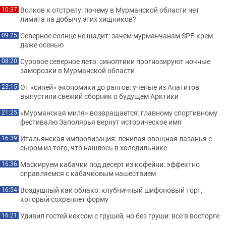
Волков к отстрелу: почему в Мурманской области нет
10:37
лимита на добычу этих хищников?
Северное солнце не щадит: зачем мурманчанам SPF-крем
09:25
даже осенью
Суровое северное лето: синоптики прогнозируют ночные
08:20
заморозки в Мурманской области
От «синей» экономики до рангов: ученые из Апатитов
23:15
выпустили свежий сборник о будущем Арктики
«Мурманская миля» возвращается: главному спортивному
21:25
фестивалю Заполярья вернут историческое имя
Итальянская импровизация: ленивая овощная лазанья с
16:39
сыром из того, что нашлось в холодильнике
Маскируем кабачки под десерт из кофейни: эффектно
16:36
справляемся с кабачковым нашествием
Воздушный как облако: клубничный шифоновый торт,
16:54
который сохраняет форму
Удивил гостей кексом с грушей, но без груши: все в восторге
16:21