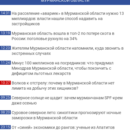
МУРМАНСКОЙ ОБЛАСТИ
На расселение «авариек» в Мурманской области нужно 13
14:31
миллиардов: власти нашли способ надавить на
застройщиков
Мурманская область вошла в топ-2 по потере скота в
13:19
России: поголовье рухнуло на 34%
Жителям Мурманской области напомнили, куда звонить в
12:23
экстренных случаях
Минус 100 миллионов на посредников: что придумал
11:24
Минздрав Мурманской области, чтобы покончить с
дефицитом льготных лекарств
Волков к отстрелу: почему в Мурманской области нет
10:37
лимита на добычу этих хищников?
Северное солнце не щадит: зачем мурманчанам SPF-крем
09:25
даже осенью
Суровое северное лето: синоптики прогнозируют ночные
08:20
заморозки в Мурманской области
От «синей» экономики до рангов: ученые из Апатитов
23:15