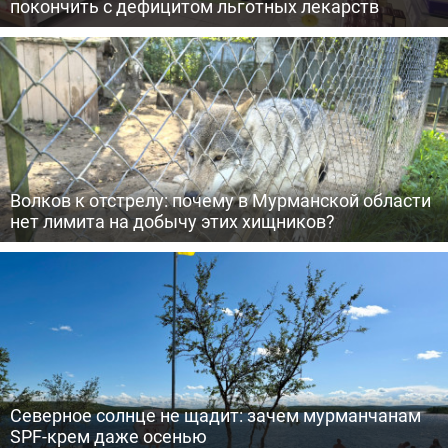
покончить с дефицитом льготных лекарств
Волков к отстрелу: почему в Мурманской области
нет лимита на добычу этих хищников?
Северное солнце не щадит: зачем мурманчанам
SPF-крем даже осенью