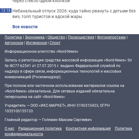
через стекло одной кнопкой
Небанальный отпуск 2026: куда тайно рвануть с детьми без
13:18
виз, толп туристов и адской жары
Все новости
Политика
|
Экономика
|
Общество
|
Происшествия
|
Фоторепортажи
|
Авторское
|
Интересное
|
Спорт
Информационное агентство «Nord-News»
Запись о регистрации средства массовой информации «Nord-News» Эл
№ ФС77-62541 от 27.07.2015 г. выдано Федеральной службой по
надзору в сфере связи, информационных технологий и массовых
коммуникаций (Роскомнадзор).
При полном или частичном использовании материалов ссылка на
«Nord-News» обязательна. Для сетевых изданий обязательна
гиперссылка на сайт «Nord-News».
Учредитель — ООО «ИКС-МАРКЕТ», ИНН 5190310423, ОГРН
1035100155133
Главный редактор — Голямин Максим Сергеевич
О нас
Редакционная политика
Контактная информация
Политика
конфиденциальности