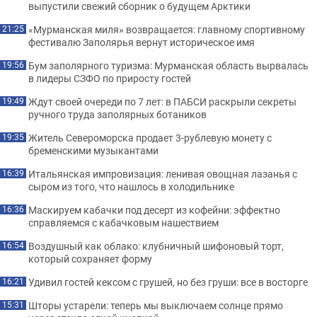
выпустили свежий сборник о будущем Арктики
«Мурманская миля» возвращается: главному спортивному
21:25
фестивалю Заполярья вернут историческое имя
Бум заполярного туризма: Мурманская область вырвалась
19:56
в лидеры СЗФО по приросту гостей
Ждут своей очереди по 7 лет: в ПАБСИ раскрыли секреты
19:49
ручного труда заполярных ботаников
Житель Североморска продает 3-рублевую монету с
19:35
бременскими музыкантами
Итальянская импровизация: ленивая овощная лазанья с
16:39
сыром из того, что нашлось в холодильнике
Маскируем кабачки под десерт из кофейни: эффектно
16:36
справляемся с кабачковым нашествием
Воздушный как облако: клубничный шифоновый торт,
16:54
который сохраняет форму
Удивил гостей кексом с грушей, но без груши: все в восторге
16:21
Шторы устарели: теперь мы выключаем солнце прямо
15:31