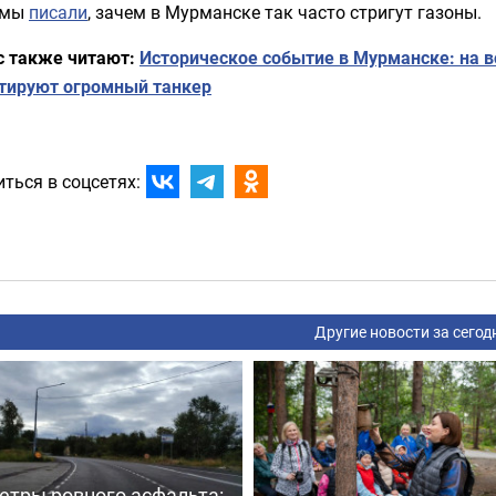
 мы
писали
, зачем в Мурманске так часто стригут газоны.
с также читают:
Историческое событие в Мурманске: на 
тируют огромный танкер
ться в соцсетях:
Другие новости за сегод
етры ровного асфальта: