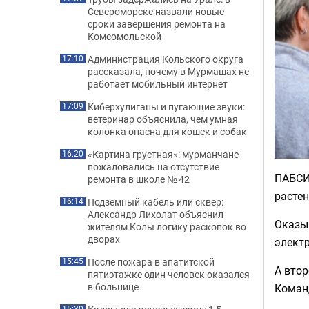
Североморске назвали новые
сроки завершения ремонта на
Комсомольской
Администрация Кольского округа
17:10
рассказала, почему в Мурмашах не
работает мобильный интернет
Киберхулиганы и пугающие звуки:
17:09
ветеринар объяснила, чем умная
колонка опасна для кошек и собак
«Картина грустная»: мурманчане
16:20
пожаловались на отсутствие
ПАБС
ремонта в школе № 42
расте
Подземный кабель или сквер:
16:14
Александр Лихолат объяснил
Оказыв
жителям Колы логику раскопок во
дворах
электр
После пожара в апатитской
15:45
А вто
пятиэтажке один человек оказался
в больнице
Коман
15:30