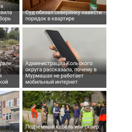
ак
ивила
Суд обязал северянку навести
Зорь
порядок в квартире
рале:
Администрация Кольского
и
округа рассказала, почему в
я
Мурмашах не работает
кой
мобильный интернет
Подземный кабель или сквер: