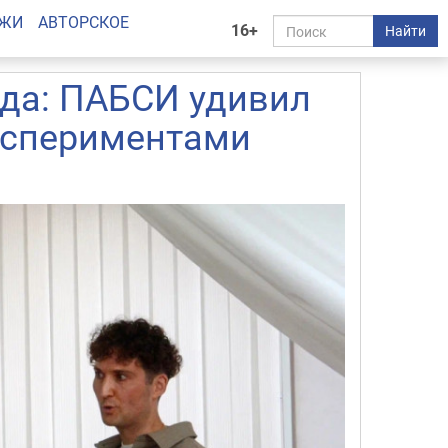
АЖИ
АВТОРСКОЕ
16+
Найти
ада: ПАБСИ удивил
кспериментами