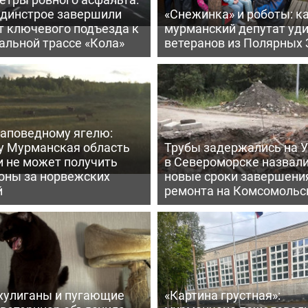
ьдинстрое завершили
«Снежинка» и роботы: к
т ключевого подъезда к
мурманский депутат уд
альной трассе «Кола»
ветеранов из Полярных 
заповедному ягелю:
у Мурманская область
Трубы задержались на У
и не может получить
в Североморске назвал
оны за норвежских
новые сроки завершени
й
ремонта на Комсомольс
хулиганы и пугающие
«Картина грустная»: