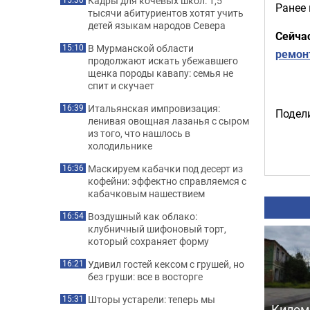
Кадры для кочевых школ: 1,5
Ранее
тысячи абитуриентов хотят учить
детей языкам народов Севера
Сейча
В Мурманской области
15:10
ремон
продолжают искать убежавшего
щенка породы кавапу: семья не
спит и скучает
Итальянская импровизация:
16:39
Подели
ленивая овощная лазанья с сыром
из того, что нашлось в
холодильнике
Маскируем кабачки под десерт из
16:36
кофейни: эффектно справляемся с
кабачковым нашествием
Воздушный как облако:
16:54
клубничный шифоновый торт,
который сохраняет форму
Удивил гостей кексом с грушей, но
16:21
без груши: все в восторге
Шторы устарели: теперь мы
15:31
Килом