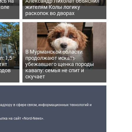
сь на
Александр Лихолат объяснил
коле
жителям Колы логику
раскопок во дворах
В Мурманской области
: 1,5
продолжают искать
тят
убежавшего щенка породы
одов
кавапу: семья не спит и
скучает
надзору в сфере связи, информационных технологий и
лка на сайт «Nord-News».