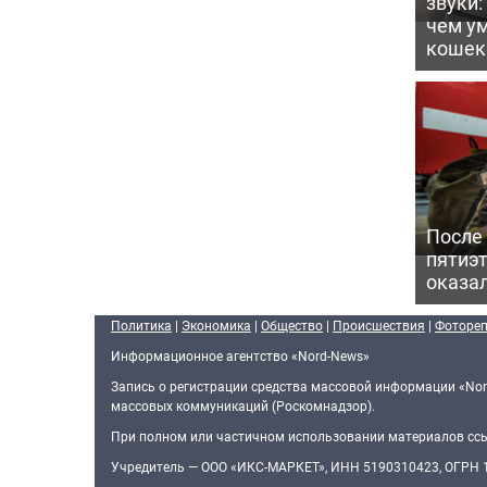
звуки:
чем ум
кошек
После
пятиэ
оказал
Политика
|
Экономика
|
Общество
|
Происшествия
|
Фоторе
Информационное агентство «Nord-News»
Запись о регистрации средства массовой информации «Nor
массовых коммуникаций (Роскомнадзор).
При полном или частичном использовании материалов ссыл
Учредитель — ООО «ИКС-МАРКЕТ», ИНН 5190310423, ОГРН