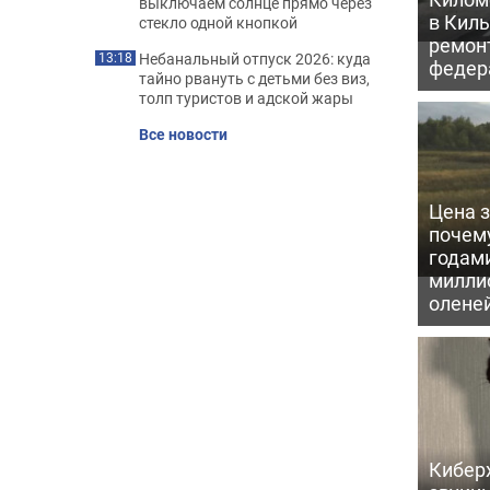
выключаем солнце прямо через
в Кил
стекло одной кнопкой
ремон
Небанальный отпуск 2026: куда
13:18
федер
тайно рвануть с детьми без виз,
толп туристов и адской жары
Все новости
Цена 
почем
годам
милли
олене
Кибер