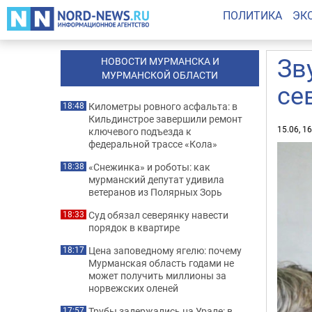
ПОЛИТИКА
ЭК
Зв
НОВОСТИ МУРМАНСКА И
МУРМАНСКОЙ ОБЛАСТИ
се
Километры ровного асфальта: в
18:48
Кильдинстрое завершили ремонт
15.06, 1
ключевого подъезда к
федеральной трассе «Кола»
«Снежинка» и роботы: как
18:38
мурманский депутат удивила
ветеранов из Полярных Зорь
Суд обязал северянку навести
18:33
порядок в квартире
Цена заповедному ягелю: почему
18:17
Мурманская область годами не
может получить миллионы за
норвежских оленей
Трубы задержались на Урале: в
17:57