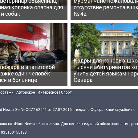
 ветеринар объяснила,
мурманчане пожаловали
ная колонка опасна для
отсутствие ремонта в ш
 и собак
№ 42
Кадры для кочевых школ
 пожара в апатитской
тысячи абитуриентов хо
тажке один человек
учить детей языкам нар
ся в больнице
Севера
портажи
|
Авторское
|
Интересное
|
Спорт
d-News» Эл № ФС77-62541 от 27.07.2015 г. выдано Федеральной службой по 
ка на «Nord-News» обязательна. Для сетевых изданий обязательна гиперссы
 1035100155133