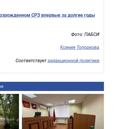
возрожденном СРЗ впервые за долгие годы
Фото: ПАБСИ
Ксения Топоркова
Соответствует
редакционной политике
ня