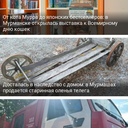
От кота Мурра до японских бестселлеров: в
Мурманске открылась выставка к Всемирному
дню кошек
Досталась в наследство с домом: в Мурмашах
продается старинная оленья телега