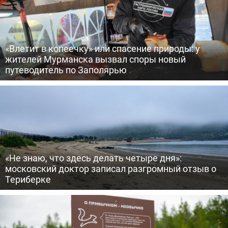
«Влетит в копеечку» или спасение природы: у
жителей Мурманска вызвал споры новый
путеводитель по Заполярью
«Не знаю, что здесь делать четыре дня»:
московский доктор записал разгромный отзыв о
Териберке