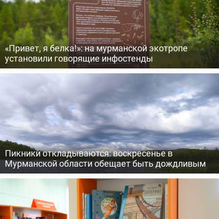
«Привет, я белка!»: на мурманской экотропе
установили говорящие инфостенды
Пикники откладываются: воскресенье в
Мурманской области обещает быть дождливым