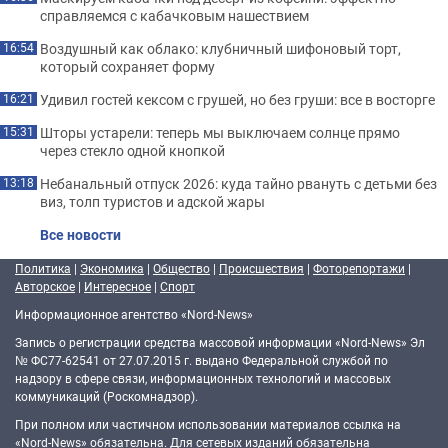
справляемся с кабачковым нашествием
Воздушный как облако: клубничный шифоновый торт,
16:54
который сохраняет форму
Удивил гостей кексом с грушей, но без груши: все в восторге
16:21
Шторы устарели: теперь мы выключаем солнце прямо
15:31
через стекло одной кнопкой
Небанальный отпуск 2026: куда тайно рвануть с детьми без
13:18
виз, толп туристов и адской жары
Все новости
Политика
|
Экономика
|
Общество
|
Происшествия
|
Фоторепортажи
|
Авторское
|
Интересное
|
Спорт
Информационное агентство «Nord-News»
Запись о регистрации средства массовой информации «Nord-News» Эл
№ ФС77-62541 от 27.07.2015 г. выдано Федеральной службой по
надзору в сфере связи, информационных технологий и массовых
коммуникаций (Роскомнадзор).
При полном или частичном использовании материалов ссылка на
«Nord-News» обязательна. Для сетевых изданий обязательна