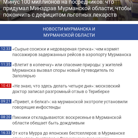
Минус 100 миллионов на посредников: что
придумал Минздрав Мурманской области, чтобы
покончить с дефицитом льготных лекарств
НОВОСТИ МУРМАНСКА И
МУРМАНСКОЙ ОБЛАСТИ
«Сырые сосиски и недовареная гречка»: чем кормят
12:33
пассажиров задержанных рейсов в аэропорту Мурманска
«Влетит в копеечку» или спасение природы: у жителей
11:35
Мурманска вызвал споры новый путеводитель по
Заполярью
«Не знаю, что здесь делать четыре дня»: московский
10:43
доктор записал разгромный отзыв о Териберке
«Привет, я белка!»: на мурманской экотропе установили
09:21
говорящие инфостенды
Пикники откладываются: воскресенье в Мурманской
08:20
области обещает быть дождливым
От кота Мурра до японских бестселлеров: в Мурманске
16:33