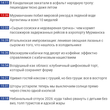
В Кандалакше закатали в асфальт народную тропу:
14:11
пешеходам тесно даже летом
Мурманчанин побил мировой рекорд в ледяной воде
13:36
Аргентины и взял 10 медалей
«Сырые сосиски и недовареная гречка»: чем кормят
12:33
пассажиров задержанных рейсов в аэропорту Мурманска
Итальянская импровизация: ленивая овощная лазанья с
16:39
сыром из того, что нашлось в холодильнике
Маскируем кабачки под десерт из кофейни: эффектно
16:36
справляемся с кабачковым нашествием
Воздушный как облако: клубничный шифоновый торт,
16:54
который сохраняет форму
Удивил гостей кексом с грушей, но без груши: все в восторге
16:21
Шторы устарели: теперь мы выключаем солнце прямо
15:31
через стекло одной кнопкой
Небанальный отпуск 2026: куда тайно рвануть с детьми без
13:18
виз, толп туристов и адской жары