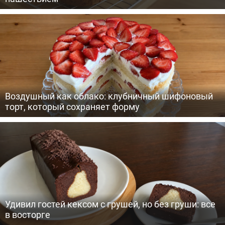
Воздушный как облако: клубничный шифоновый
торт, который сохраняет форму
Удивил гостей кексом с грушей, но без груши: все
в восторге