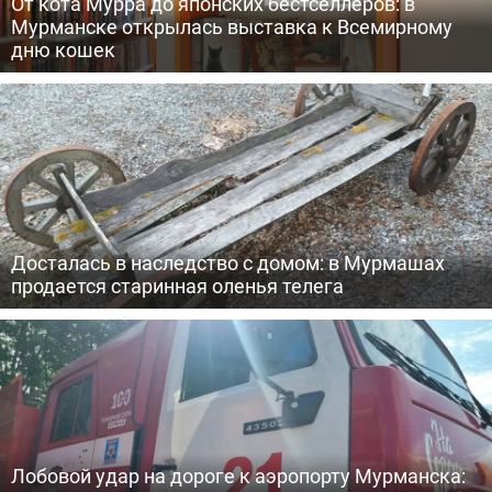
От кота Мурра до японских бестселлеров: в
Мурманске открылась выставка к Всемирному
дню кошек
Досталась в наследство с домом: в Мурмашах
продается старинная оленья телега
Лобовой удар на дороге к аэропорту Мурманска: