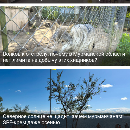
Волков к отстрелу: почему в Мурманской области
нет лимита на добычу этих хищников?
Северное солнце не щадит: зачем мурманчанам
SPF-крем даже осенью