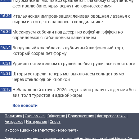
«Мурманская миля» возвращается: главному спортивному
фестивалю Заполярья вернут историческое имя
Итальянская импровизация: ленивая овощная лазанья с
16:39
сыром из того, что нашлось в холодильнике
Маскируем кабачки под десерт из кофейни: эффектно
16:36
справляемся с кабачковым нашествием
Воздушный как облако: клубничный шифоновый торт,
16:54
который сохраняет форму
Удивил гостей кексом с грушей, но без груши: все в восторге
16:21
Шторы устарели: теперь мы выключаем солнце прямо
15:31
через стекло одной кнопкой
Небанальный отпуск 2026: куда тайно рвануть с детьми без
13:18
виз, толп туристов и адской жары
Все новости
Политика
|
Экономика
|
Общество
|
Происшествия
|
Фоторепортажи
|
Авторское
|
Интересное
|
Спорт
Информационное агентство «Nord-News»
Запись о регистрации средства массовой информации «Nord-News» Эл