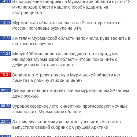
На расселение «авариек» в Мурманской области нужно 13
14:31
миллиардов: власти нашли способ надавить на
застройщиков
Мурманская область вошла в топ-2 по потере скота в
13:19
России: поголовье рухнуло на 34%
Жителям Мурманской области напомнили, куда звонить в
12:23
экстренных случаях
Минус 100 миллионов на посредников: что придумал
11:24
Минздрав Мурманской области, чтобы покончить с
дефицитом льготных лекарств
Волков к отстрелу: почему в Мурманской области нет
10:37
лимита на добычу этих хищников?
Северное солнце не щадит: зачем мурманчанам SPF-крем
09:25
даже осенью
Суровое северное лето: синоптики прогнозируют ночные
08:20
заморозки в Мурманской области
От «синей» экономики до рангов: ученые из Апатитов
23:15
выпустили свежий сборник о будущем Арктики
21:25