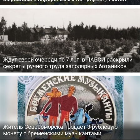
Ждут своей очереди по 7 лет: в ПАБСИ раскрыли
секреты ручного труда заполярных ботаников
Житель Североморска продает 3-рублевую
монету с бременскими музыкантами