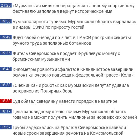
«Мурманская миля» возвращается: главному спортивному
21:25
фестивалю Заполярья вернут историческое имя
Бум заполярного туризма: Мурманская область вырвалась
19:56
в лидеры СЗФО по приросту гостей
Ждут своей очереди по 7 лет: в ПАБСИ раскрыли секреты
19:49
ручного труда заполярных ботаников
Житель Североморска продает 3-рублевую монету с
19:35
бременскими музыкантами
Километры ровного асфальта: в Кильдинстрое завершили
18:48
ремонт ключевого подъезда к федеральной трассе «Кола»
«Снежинка» и роботы: как мурманский депутат удивила
18:38
ветеранов из Полярных Зорь
Суд обязал северянку навести порядок в квартире
18:33
Цена заповедному ягелю: почему Мурманская область
18:17
годами не может получить миллионы за норвежских оленей
Трубы задержались на Урале: в Североморске назвали
17:57
новые сроки завершения ремонта на Комсомольской