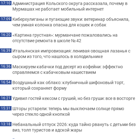
Администрация Кольского округа рассказала, почему в
17:10
Мурмашах не работает мобильный интернет
Киберхулиганы и пугающие звуки: ветеринар объяснила,
17:09
чем умная колонка опасна для кошек и собак
«Картина грустная»: мурманчане пожаловались на
16:20
отсутствие ремонта в школе № 42
Итальянская импровизация: ленивая овощная лазанья с
16:39
сыром из того, что нашлось в холодильнике
Маскируем кабачки под десерт из кофейни: эффектно
16:36
справляемся с кабачковым нашествием
Воздушный как облако: клубничный шифоновый торт,
16:54
который сохраняет форму
Удивил гостей кексом с грушей, но без груши: все в восторге
16:21
Шторы устарели: теперь мы выключаем солнце прямо
15:31
через стекло одной кнопкой
Небанальный отпуск 2026: куда тайно рвануть с детьми без
13:18
виз, толп туристов и адской жары