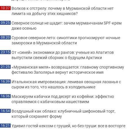
Волков к отстрелу: почему в Мурманской области нет
10:37
лимита на добычу этих хищников?
Северное солнце не щадит: зачем мурманчанам SPF-крем
09:25
даже осенью
Суровое северное лето: синоптики прогнозируют ночные
08:20
заморозки в Мурманской области
От «синей» экономики до рангов: ученые из Апатитов
23:15
выпустили свежий сборник о будущем Арктики
«Мурманская миля» возвращается: главному спортивному
21:25
фестивалю Заполярья вернут историческое имя
Итальянская импровизация: ленивая овощная лазанья с
16:39
сыром из того, что нашлось в холодильнике
Маскируем кабачки под десерт из кофейни: эффектно
16:36
справляемся с кабачковым нашествием
Воздушный как облако: клубничный шифоновый торт,
16:54
который сохраняет форму
Удивил гостей кексом с грушей, но без груши: все в восторге
16:21