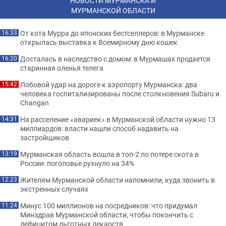
НОВОСТИ МУРМАНСКА И
МУРМАНСКОЙ ОБЛАСТИ
От кота Мурра до японских бестселлеров: в Мурманске
16:33
открылась выставка к Всемирному дню кошек
Досталась в наследство с домом: в Мурмашах продается
16:20
старинная оленья телега
Лобовой удар на дороге к аэропорту Мурманска: два
15:42
человека госпитализированы после столкновения Subaru и
Changan
На расселение «авариек» в Мурманской области нужно 13
14:31
миллиардов: власти нашли способ надавить на
застройщиков
Мурманская область вошла в топ-2 по потере скота в
13:19
России: поголовье рухнуло на 34%
Жителям Мурманской области напомнили, куда звонить в
12:23
экстренных случаях
Минус 100 миллионов на посредников: что придумал
11:24
Минздрав Мурманской области, чтобы покончить с
дефицитом льготных лекарств