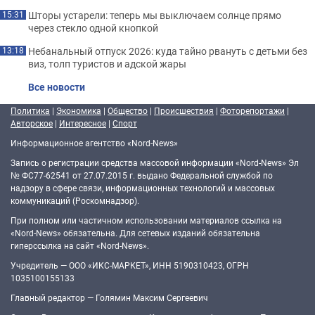
Шторы устарели: теперь мы выключаем солнце прямо
15:31
через стекло одной кнопкой
Небанальный отпуск 2026: куда тайно рвануть с детьми без
13:18
виз, толп туристов и адской жары
Все новости
Политика
|
Экономика
|
Общество
|
Происшествия
|
Фоторепортажи
|
Авторское
|
Интересное
|
Спорт
Информационное агентство «Nord-News»
Запись о регистрации средства массовой информации «Nord-News» Эл
№ ФС77-62541 от 27.07.2015 г. выдано Федеральной службой по
надзору в сфере связи, информационных технологий и массовых
коммуникаций (Роскомнадзор).
При полном или частичном использовании материалов ссылка на
«Nord-News» обязательна. Для сетевых изданий обязательна
гиперссылка на сайт «Nord-News».
Учредитель — ООО «ИКС-МАРКЕТ», ИНН 5190310423, ОГРН
1035100155133
Главный редактор — Голямин Максим Сергеевич