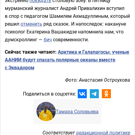
экстренно
покидать
столовую зону. В пятницу
мурманский журналист Андрей Привалихин вступил
в спор с педагогом Шамилем Ахмадуллиным, который
решил
отменить
ряд сказок. И напоследок: накануне
психолог Екатерина Вашакидзе напомнила нам, что
думскроллинг —
бич
современности.
Сейчас также читают:
Арктика и Галапагосы: ученые
ААНИИ будут спасать полярные океаны вместе
с Эквадором
Фото: Анастасия Остроухова
Поделиться в соцсетях:
Тамара Соловьева
Соответствует
редакционной политике