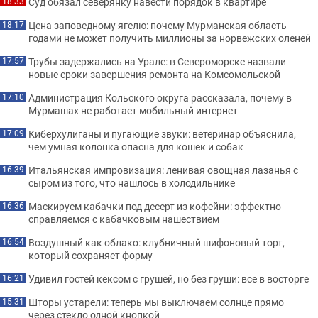
Суд обязал северянку навести порядок в квартире
18:33
Цена заповедному ягелю: почему Мурманская область
18:17
годами не может получить миллионы за норвежских оленей
Трубы задержались на Урале: в Североморске назвали
17:57
новые сроки завершения ремонта на Комсомольской
Администрация Кольского округа рассказала, почему в
17:10
Мурмашах не работает мобильный интернет
Киберхулиганы и пугающие звуки: ветеринар объяснила,
17:09
чем умная колонка опасна для кошек и собак
Итальянская импровизация: ленивая овощная лазанья с
16:39
сыром из того, что нашлось в холодильнике
Маскируем кабачки под десерт из кофейни: эффектно
16:36
справляемся с кабачковым нашествием
Воздушный как облако: клубничный шифоновый торт,
16:54
который сохраняет форму
Удивил гостей кексом с грушей, но без груши: все в восторге
16:21
Шторы устарели: теперь мы выключаем солнце прямо
15:31
через стекло одной кнопкой