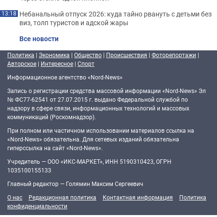
Небанальный отпуск 2026: куда тайно рвануть с детьми без
13:18
виз, толп туристов и адской жары
Все новости
Политика
|
Экономика
|
Общество
|
Происшествия
|
Фоторепортажи
|
Авторское
|
Интересное
|
Спорт
Информационное агентство «Nord-News»
Запись о регистрации средства массовой информации «Nord-News» Эл
№ ФС77-62541 от 27.07.2015 г. выдано Федеральной службой по
надзору в сфере связи, информационных технологий и массовых
коммуникаций (Роскомнадзор).
При полном или частичном использовании материалов ссылка на
«Nord-News» обязательна. Для сетевых изданий обязательна
гиперссылка на сайт «Nord-News».
Учредитель — ООО «ИКС-МАРКЕТ», ИНН 5190310423, ОГРН
1035100155133
Главный редактор — Голямин Максим Сергеевич
О нас
Редакционная политика
Контактная информация
Политика
конфиденциальности