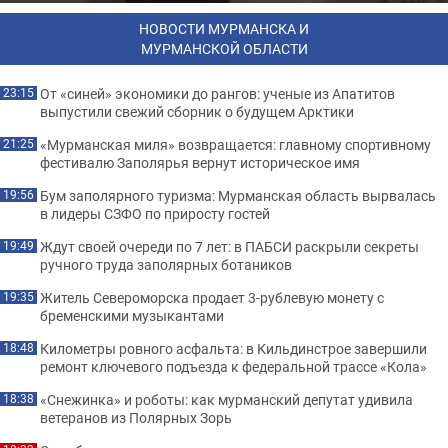
НОВОСТИ МУРМАНСКА И
МУРМАНСКОЙ ОБЛАСТИ
От «синей» экономики до рангов: ученые из Апатитов
23:15
выпустили свежий сборник о будущем Арктики
«Мурманская миля» возвращается: главному спортивному
21:25
фестивалю Заполярья вернут историческое имя
Бум заполярного туризма: Мурманская область вырвалась
19:56
в лидеры СЗФО по приросту гостей
Ждут своей очереди по 7 лет: в ПАБСИ раскрыли секреты
19:49
ручного труда заполярных ботаников
Житель Североморска продает 3-рублевую монету с
19:35
бременскими музыкантами
Километры ровного асфальта: в Кильдинстрое завершили
18:48
ремонт ключевого подъезда к федеральной трассе «Кола»
«Снежинка» и роботы: как мурманский депутат удивила
18:38
ветеранов из Полярных Зорь