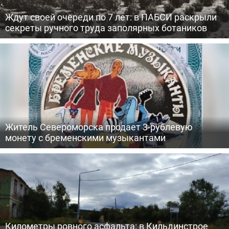
Ждут своей очереди по 7 лет: в ПАБСИ раскрыли
секреты ручного труда заполярных ботаников
Житель Североморска продает 3-рублевую
монету с бременскими музыкантами
Километры ровного асфальта: в Кильдинстрое