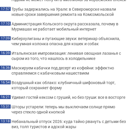
Трубы задержались на Урале: в Североморске назвали
17:57
новые сроки завершения ремонта на Комсомольской
Администрация Кольского округа рассказала, почему в
17:10
Мурмашах не работает мобильный интернет
Киберхулиганы и пугающие звуки: ветеринар объяснила,
17:09
чем умная колонка опасна для кошек и собак
Итальянская импровизация: ленивая овощная лазанья с
16:39
сыром из того, что нашлось в холодильнике
Маскируем кабачки под десерт из кофейни: эффектно
16:36
справляемся с кабачковым нашествием
Воздушный как облако: клубничный шифоновый торт,
16:54
который сохраняет форму
Удивил гостей кексом с грушей, но без груши: все в восторге
16:21
Шторы устарели: теперь мы выключаем солнце прямо
15:31
через стекло одной кнопкой
Небанальный отпуск 2026: куда тайно рвануть с детьми без
13:18
виз, толп туристов и адской жары