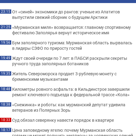
От «синей» экономики до рангов: ученые из Апатитов
23:15
выпустили свежий сборник о будущем Арктики
«Мурманская миля» возвращается: главному спортивному
21:25
фестивалю Заполярья вернут историческое имя
Бум заполярного туризма: Мурманская область вырвалась
19:56
в лидеры СЗФО по приросту гостей
Ждут своей очереди по 7 лет: в ПАБСИ раскрыли секреты
19:49
ручного труда заполярных ботаников
Житель Североморска продает 3-рублевую монету с
19:35
бременскими музыкантами
Километры ровного асфальта: в Кильдинстрое завершили
18:48
ремонт ключевого подъезда к федеральной трассе «Кола»
«Снежинка» и роботы: как мурманский депутат удивила
18:38
ветеранов из Полярных Зорь
Суд обязал северянку навести порядок в квартире
18:33
Цена заповедному ягелю: почему Мурманская область
18:17
годами не может получить миллионы за норвежских оленей