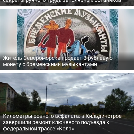
Житель Североморска продает 3-рублевую
монету с бременскими музыкантами
Километры ровного асфальта: в Кильдинстрое
завершили ремонт ключевого подъезда к
федеральной трассе «Кола»