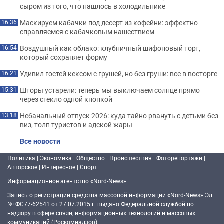
сыром из того, что нашлось в холодильнике
Маскируем кабачки под десерт из кофейни: эффектно
16:36
справляемся с кабачковым нашествием
Воздушный как облако: клубничный шифоновый торт,
16:54
который сохраняет форму
Удивил гостей кексом с грушей, но без груши: все в восторге
16:21
Шторы устарели: теперь мы выключаем солнце прямо
15:31
через стекло одной кнопкой
Небанальный отпуск 2026: куда тайно рвануть с детьми без
13:18
виз, толп туристов и адской жары
Все новости
Политика
|
Экономика
|
Общество
|
Происшествия
|
Фоторепортажи
|
Авторское
|
Интересное
|
Спорт
Информационное агентство «Nord-News»
Запись о регистрации средства массовой информации «Nord-News» Эл
№ ФС77-62541 от 27.07.2015 г. выдано Федеральной службой по
надзору в сфере связи, информационных технологий и массовых
коммуникаций (Роскомнадзор).