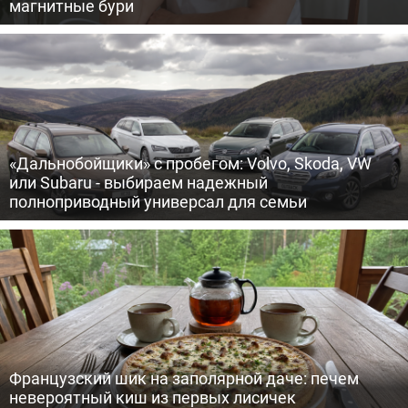
магнитные бури
«Дальнобойщики» с пробегом: Volvo, Skoda, VW
или Subaru - выбираем надежный
полноприводный универсал для семьи
Французский шик на заполярной даче: печем
невероятный киш из первых лисичек