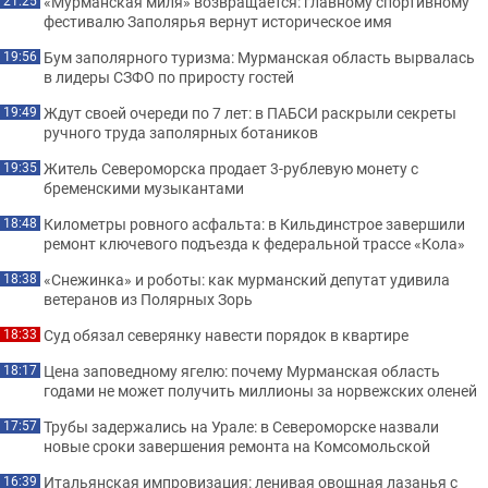
«Мурманская миля» возвращается: главному спортивному
21:25
фестивалю Заполярья вернут историческое имя
Бум заполярного туризма: Мурманская область вырвалась
19:56
в лидеры СЗФО по приросту гостей
Ждут своей очереди по 7 лет: в ПАБСИ раскрыли секреты
19:49
ручного труда заполярных ботаников
Житель Североморска продает 3-рублевую монету с
19:35
бременскими музыкантами
Километры ровного асфальта: в Кильдинстрое завершили
18:48
ремонт ключевого подъезда к федеральной трассе «Кола»
«Снежинка» и роботы: как мурманский депутат удивила
18:38
ветеранов из Полярных Зорь
Суд обязал северянку навести порядок в квартире
18:33
Цена заповедному ягелю: почему Мурманская область
18:17
годами не может получить миллионы за норвежских оленей
Трубы задержались на Урале: в Североморске назвали
17:57
новые сроки завершения ремонта на Комсомольской
Итальянская импровизация: ленивая овощная лазанья с
16:39