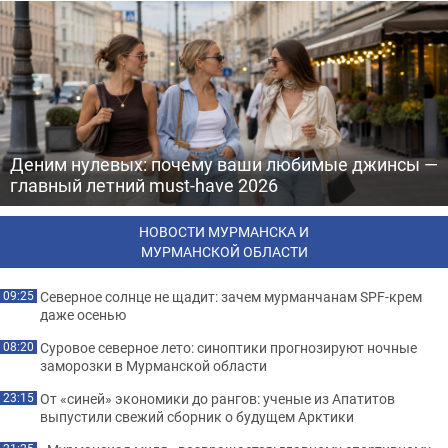
Деним нулевых: почему ваши любимые джинсы —
главный летний must-have 2026
НОВОСТИ МУРМАНСКА И
МУРМАНСКОЙ ОБЛАСТИ
Северное солнце не щадит: зачем мурманчанам SPF-крем
09:25
даже осенью
Суровое северное лето: синоптики прогнозируют ночные
08:20
заморозки в Мурманской области
От «синей» экономики до рангов: ученые из Апатитов
23:15
выпустили свежий сборник о будущем Арктики