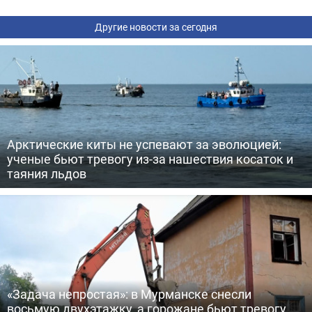
Другие новости за сегодня
Арктические киты не успевают за эволюцией:
ученые бьют тревогу из-за нашествия косаток и
таяния льдов
«Задача непростая»: в Мурманске снесли
восьмую двухэтажку, а горожане бьют тревогу