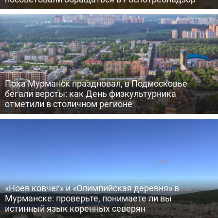
Пока Мурманск праздновал, в Подмосковье
бегали версты: как День физкультурника
отметили в столичном регионе
«Ноев ковчег» и «Олимпийская деревня» в
Мурманске: проверьте, понимаете ли вы
истинный язык коренных северян