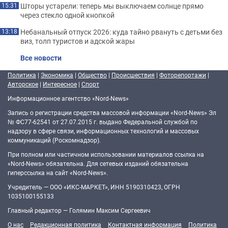
Шторы устарели: теперь мы выключаем солнце прямо
15:31
через стекло одной кнопкой
Небанальный отпуск 2026: куда тайно рвануть с детьми без
13:18
виз, толп туристов и адской жары
Все новости
Политика
|
Экономика
|
Общество
|
Происшествия
|
Фоторепортажи
|
Авторское
|
Интересное
|
Спорт
Информационное агентство «Nord-News»
Запись о регистрации средства массовой информации «Nord-News» Эл
№ ФС77-62541 от 27.07.2015 г. выдано Федеральной службой по
надзору в сфере связи, информационных технологий и массовых
коммуникаций (Роскомнадзор).
При полном или частичном использовании материалов ссылка на
«Nord-News» обязательна. Для сетевых изданий обязательна
гиперссылка на сайт «Nord-News».
Учредитель — ООО «ИКС-МАРКЕТ», ИНН 5190310423, ОГРН
1035100155133
Главный редактор — Голямин Максим Сергеевич
О нас
Редакционная политика
Контактная информация
Политика