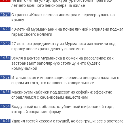
Не выгонят на улицу: прокуратура отстояла права 82-
летнего военного пенсионера на жилье
С трассы «Кола» слетела иномарка и перевернулась на
16:34
крышу
40-летний мурманчанин на почве личной неприязни поджег
16:20
гараж своего коллеги
27-летнюю рецидивистку из Мурманска заключили под
15:45
стражу после кражи денег у знакомого
Земля в центре Мурманска в обмен на расселение: как
14:54
застраивают заполярную столицу и что будет с
коммуналкой
Итальянская импровизация: ленивая овощная лазанья с
16:39
сыром из того, что нашлось в холодильнике
Маскируем кабачки под десерт из кофейни: эффектно
16:36
справляемся с кабачковым нашествием
Воздушный как облако: клубничный шифоновый торт,
16:54
который сохраняет форму
Удивил гостей кексом с грушей, но без груши: все в восторге
16:21