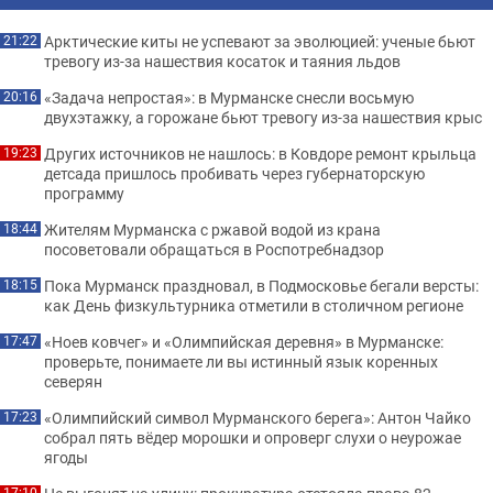
Арктические киты не успевают за эволюцией: ученые бьют
21:22
тревогу из-за нашествия косаток и таяния льдов
«Задача непростая»: в Мурманске снесли восьмую
20:16
двухэтажку, а горожане бьют тревогу из-за нашествия крыс
Других источников не нашлось: в Ковдоре ремонт крыльца
19:23
детсада пришлось пробивать через губернаторскую
программу
Жителям Мурманска с ржавой водой из крана
18:44
посоветовали обращаться в Роспотребнадзор
Пока Мурманск праздновал, в Подмосковье бегали версты:
18:15
как День физкультурника отметили в столичном регионе
«Ноев ковчег» и «Олимпийская деревня» в Мурманске:
17:47
проверьте, понимаете ли вы истинный язык коренных
северян
«Олимпийский символ Мурманского берега»: Антон Чайко
17:23
собрал пять вёдер морошки и опроверг слухи о неурожае
ягоды
17:10