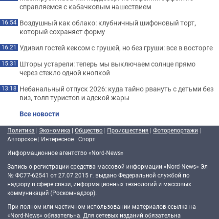
справляемся с кабачковым нашествием
Воздушный как облако: клубничный шифоновый торт,
16:54
который сохраняет форму
Удивил гостей кексом с грушей, но без груши: все в восторге
16:21
Шторы устарели: теперь мы выключаем солнце прямо
15:31
через стекло одной кнопкой
Небанальный отпуск 2026: куда тайно рвануть с детьми без
13:18
виз, толп туристов и адской жары
Все новости
Политика
|
Экономика
|
Общество
|
Происшествия
|
Фоторепортажи
|
Авторское
|
Интересное
|
Спорт
Информационное агентство «Nord-News»
Запись о регистрации средства массовой информации «Nord-News» Эл
№ ФС77-62541 от 27.07.2015 г. выдано Федеральной службой по
надзору в сфере связи, информационных технологий и массовых
коммуникаций (Роскомнадзор).
При полном или частичном использовании материалов ссылка на
«Nord-News» обязательна. Для сетевых изданий обязательна