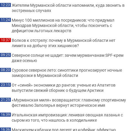
Жителям Мурманской области напомнили, куда звонить в
12:23
экстренных случаях
Минус 100 миллионов на посредников: что придумал
11:24
Минздрав Мурманской области, чтобы покончить с
дефицитом льготных лекарств
Волков к отстрелу: почему в Мурманской области нет
10:37
лимита на добычу этих хищников?
Северное солнце не щадит: зачем мурманчанам SPF-крем
09:25
даже осенью
Суровое северное лето: синоптики прогнозируют ночные
08:20
заморозки в Мурманской области
От «синей» экономики до рангов: ученые из Апатитов
23:15
выпустили свежий сборник о будущем Арктики
«Мурманская миля» возвращается: главному спортивному
21:25
фестивалю Заполярья вернут историческое имя
Итальянская импровизация: ленивая овощная лазанья с
16:39
сыром из того, что нашлось в холодильнике
Маскируем кабачки под десерт из кофейни: эффектно
16:36