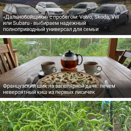
«Дальнобойщики» с пробегом: Volvo, Skoda, VW
или Subaru - выбираем надежный
полноприводный универсал для семьи
Французский шик на заполярной даче: печем
невероятный киш из первых лисичек