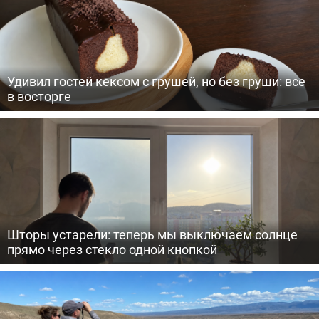
Удивил гостей кексом с грушей, но без груши: все
в восторге
Шторы устарели: теперь мы выключаем солнце
прямо через стекло одной кнопкой