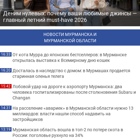
Деним нулевых: почему ваши любимые джинсы —
главный летний must-have 2026
НОВОСТИ МУРМАНСКА И
МУРМАНСКОЙ ОБЛАСТИ
От кота Мурра до японских бестселлеров: в Мурманске
16:33
открылась выставка к Всемирному дню кошек
Досталась в наследство с домом: в Мурмашах продается
16:20
старинная оленья телега
Лобовой удар на дороге к аэропорту Мурманска: два
15:42
человека госпитализированы после столкновения Subaru и
Changan
На расселение «авариек» в Мурманской области нужно 13
14:31
миллиардов: власти нашли способ надавить на
застройщиков
Мурманская область вошла в топ-2 по потере скота в
13:19
России: поголовье рухнуло на 34%