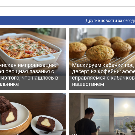
Другие новости за сегод
янская импровизация:
Маскируем кабачки под
ая овощная лазанья с
десерт из кофейни: эфф
из того, что нашлось в
справляемся с кабачко
ильнике
нашествием