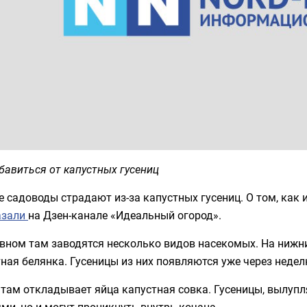
бавиться от капустных гусениц
 садоводы страдают из-за капустных гусениц. О том, как 
азали
на Дзен-канале «Идеальный огород».
вном там заводятся несколько видов насекомых. На нижн
ная белянка. Гусеницы из них появляются уже через недел
там откладывает яйца капустная совка. Гусеницы, вылупл
ми, но и могут проникнуть внутрь кочана.