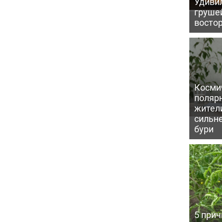
Удивил
грушей
восто
Косми
поляр
жител
сильн
бури
5 прич