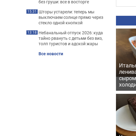
без груши: все в восторге
Шторы устарели: теперь мы
15:31
выключаем солнце прямо через
стекло одной кнопкой
Небанальный отпуск 2026: куда
13:18
тайно рвануть с детьми без виз,
толп туристов и адской жары
Все новости
Италь
ленив
сыром 
холод