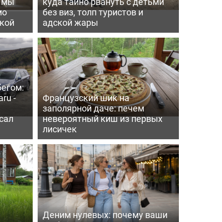
ь мы
куда тайно рвануть с детьми
мо
без виз, толп туристов и
пкой
адской жары
бегом:
ru -
Французский шик на
заполярной даче: печем
сал
невероятный киш из первых
лисичек
Деним нулевых: почему ваши