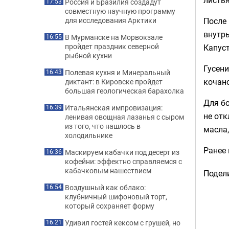
Россия и Бразилия создадут
17:53
совместную научную программу
После 
для исследования Арктики
внутрь
В Мурманске на Морвокзале
16:55
пройдет праздник северной
Капуст
рыбной кухни
Гусени
Полевая кухня и Минеральный
16:43
кочано
диктант: в Кировске пройдет
большая геологическая барахолка
Для б
Итальянская импровизация:
16:39
не отк
ленивая овощная лазанья с сыром
из того, что нашлось в
масла,
холодильнике
Ранее
Маскируем кабачки под десерт из
16:36
кофейни: эффектно справляемся с
кабачковым нашествием
Подели
Воздушный как облако:
16:54
клубничный шифоновый торт,
который сохраняет форму
Удивил гостей кексом с грушей, но
16:21