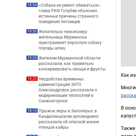
«Собаки не умеют обижаться»:
19:54
глава РКФ Голубев объяснил
истинные причины странного
поведения питомцев
Желательно пенсионеру:
19:50
жительница Мурманска
пристраивает взрослую собаку
породы шпиц
Жителям Мурманской области
19:35
рассказали, как правильно
консервировать овощи и фрукты
Как из
Неудобства временны:
18:33
администрация ЗАТО
Многие
Александровск рассказала о
расск
модернизации теплосетей в
Снежногорске
В осно
Прыжок веры в Заполярье: в
18:10
капуст
Кандалакшском заповеднике
рассказали об опасной жизни
птенцов кайры
Также 
листья