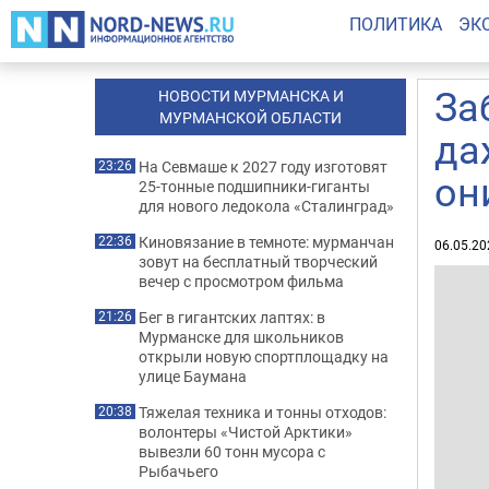
ПОЛИТИКА
ЭК
За
НОВОСТИ МУРМАНСКА И
МУРМАНСКОЙ ОБЛАСТИ
да
На Севмаше к 2027 году изготовят
23:26
он
25-тонные подшипники-гиганты
для нового ледокола «Сталинград»
Киновязание в темноте: мурманчан
22:36
06.05.20
зовут на бесплатный творческий
вечер с просмотром фильма
Бег в гигантских лаптях: в
21:26
Мурманске для школьников
открыли новую спортплощадку на
улице Баумана
Тяжелая техника и тонны отходов:
20:38
волонтеры «Чистой Арктики»
вывезли 60 тонн мусора с
Рыбачьего