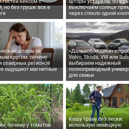
 гостей кексом с
Шторы устарели: тепер
, но без груши: все в
выключаем солнце пря
рге
через стекло одной кно
ческий шторм за
«Дальнобойщики» с про
ным кругом: почему
Volvo, Skoda, VW или Suba
и северных регионов
выбираем надежный
ее ощущают магнитные
полноприводный универ
для семьи
Кошу траву без лески:
ин, почему у томатов
использую немецкую