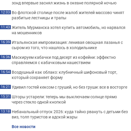
зонд впервые заснял жизнь в океане полярной ночью
Во флотской столице после жалоб жителей массово чинят
12:03
разбитые лестницы и трапы
Житель Мурманска хотел купить автомобиль, но нарвался
11:43
на мошенников
Итальянская импровизация: ленивая овощная лазанья с
16:39
сыром из того, что нашлось в холодильнике
Маскируем кабачки под десерт из кофейни: эффектно
16:36
справляемся с кабачковым нашествием
Воздушный как облако: клубничный шифоновый торт,
16:54
который сохраняет форму
Удивил гостей кексом с грушей, но без груши: все в восторге
16:21
Шторы устарели: теперь мы выключаем солнце прямо
15:31
через стекло одной кнопкой
Небанальный отпуск 2026: куда тайно рвануть с детьми без
13:18
виз, толп туристов и адской жары
Все новости