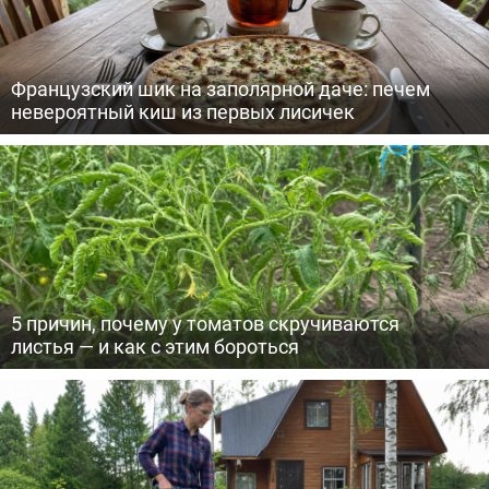
Французский шик на заполярной даче: печем
невероятный киш из первых лисичек
5 причин, почему у томатов скручиваются
листья — и как с этим бороться