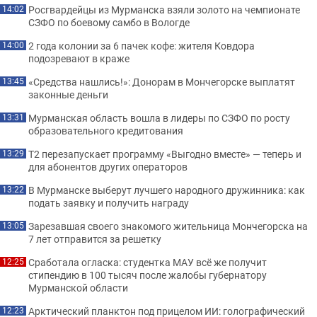
Росгвардейцы из Мурманска взяли золото на чемпионате
14:02
СЗФО по боевому самбо в Вологде
2 года колонии за 6 пачек кофе: жителя Ковдора
14:00
подозревают в краже
«Средства нашлись!»: Донорам в Мончегорске выплатят
13:45
законные деньги
Мурманская область вошла в лидеры по СЗФО по росту
13:31
образовательного кредитования
Т2 перезапускает программу «Выгодно вместе» — теперь и
13:29
для абонентов других операторов
В Мурманске выберут лучшего народного дружинника: как
13:22
подать заявку и получить награду
Зарезавшая своего знакомого жительница Мончегорска на
13:05
7 лет отправится за решетку
Сработала огласка: студентка МАУ всё же получит
12:25
стипендию в 100 тысяч после жалобы губернатору
Мурманской области
Арктический планктон под прицелом ИИ: голографический
12:23