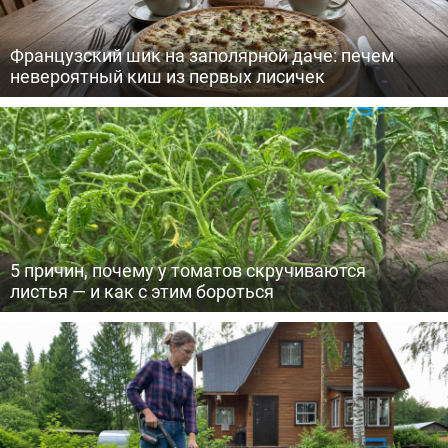
Французский шик на заполярной даче: печем
невероятный киш из первых лисичек
5 причин, почему у томатов скручиваются
листья — и как с этим бороться