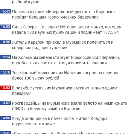
рыбной кухни
Полевая кухня и Минеральный диктант: в Кировске
16:43
пройдет большая геологическая барахолка
Сила Севера — в людях! История апатитчанки, которая
16:03
издала 180 научных публикаций и поднимает 187,5 кг
Житель Карелии приехал в Мурманск полечиться и
16:00
совершил ряд преступлений
На Кольском севере стартует Всероссийская перепись
15:54
воробьев: как считать птиц и получить подарки
Телефонный мошенник из Нальчика вернет северянке
15:10
более 100 тысяч рублей
В октябре уехать из Мурманска можно только одним
15:03
поездом?
Росгвардейцы из Мурманска взяли золото на чемпионате
14:02
СЗФО по боевому самбо в Вологде
2 года колонии за 6 пачек кофе: жителя Ковдора
14:00
подозревают в краже
«Средства нашлись!»: Донорам в Мончегорске выплатят
13:45