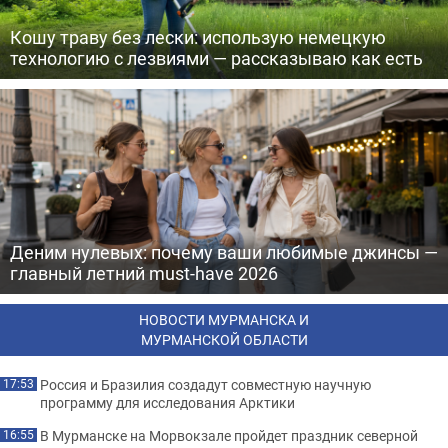
Кошу траву без лески: использую немецкую
технологию с лезвиями — рассказываю как есть
Деним нулевых: почему ваши любимые джинсы —
главный летний must-have 2026
НОВОСТИ МУРМАНСКА И
МУРМАНСКОЙ ОБЛАСТИ
Россия и Бразилия создадут совместную научную
17:53
программу для исследования Арктики
В Мурманске на Морвокзале пройдет праздник северной
16:55