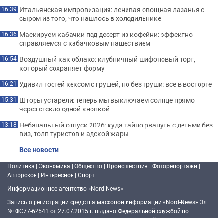
Итальянская импровизация: ленивая овощная лазанья с
16:39
сыром из того, что нашлось в холодильнике
Маскируем кабачки под десерт из кофейни: эффектно
16:36
справляемся с кабачковым нашествием
Воздушный как облако: клубничный шифоновый торт,
16:54
который сохраняет форму
Удивил гостей кексом с грушей, но без груши: все в восторге
16:21
Шторы устарели: теперь мы выключаем солнце прямо
15:31
через стекло одной кнопкой
Небанальный отпуск 2026: куда тайно рвануть с детьми без
13:18
виз, толп туристов и адской жары
Все новости
Политика
|
Экономика
|
Общество
|
Происшествия
|
Фоторепортажи
|
Авторское
|
Интересное
|
Спорт
Информационное агентство «Nord-News»
Запись о регистрации средства массовой информации «Nord-News» Эл
№ ФС77-62541 от 27.07.2015 г. выдано Федеральной службой по