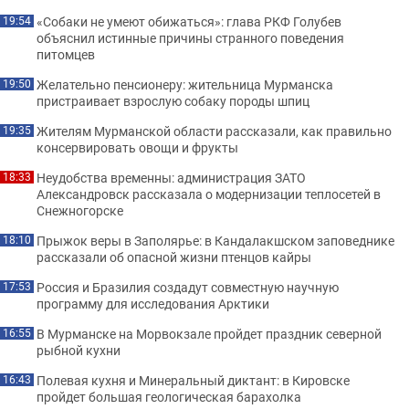
«Собаки не умеют обижаться»: глава РКФ Голубев
19:54
объяснил истинные причины странного поведения
питомцев
Желательно пенсионеру: жительница Мурманска
19:50
пристраивает взрослую собаку породы шпиц
Жителям Мурманской области рассказали, как правильно
19:35
консервировать овощи и фрукты
Неудобства временны: администрация ЗАТО
18:33
Александровск рассказала о модернизации теплосетей в
Снежногорске
Прыжок веры в Заполярье: в Кандалакшском заповеднике
18:10
рассказали об опасной жизни птенцов кайры
Россия и Бразилия создадут совместную научную
17:53
программу для исследования Арктики
В Мурманске на Морвокзале пройдет праздник северной
16:55
рыбной кухни
Полевая кухня и Минеральный диктант: в Кировске
16:43
пройдет большая геологическая барахолка