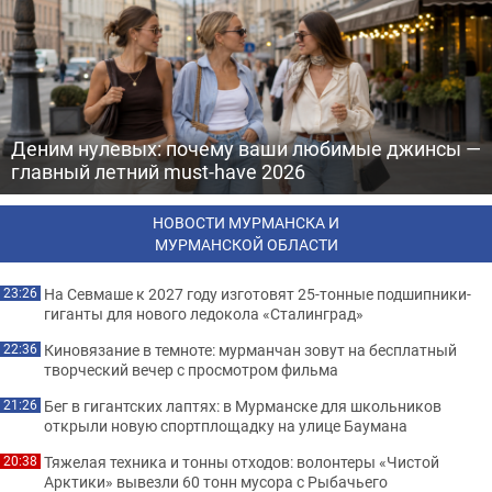
Деним нулевых: почему ваши любимые джинсы —
главный летний must-have 2026
НОВОСТИ МУРМАНСКА И
МУРМАНСКОЙ ОБЛАСТИ
На Севмаше к 2027 году изготовят 25-тонные подшипники-
23:26
гиганты для нового ледокола «Сталинград»
Киновязание в темноте: мурманчан зовут на бесплатный
22:36
творческий вечер с просмотром фильма
Бег в гигантских лаптях: в Мурманске для школьников
21:26
открыли новую спортплощадку на улице Баумана
Тяжелая техника и тонны отходов: волонтеры «Чистой
20:38
Арктики» вывезли 60 тонн мусора с Рыбачьего