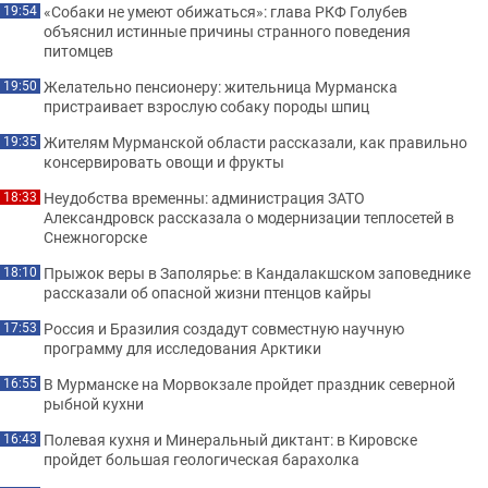
«Собаки не умеют обижаться»: глава РКФ Голубев
19:54
объяснил истинные причины странного поведения
питомцев
Желательно пенсионеру: жительница Мурманска
19:50
пристраивает взрослую собаку породы шпиц
Жителям Мурманской области рассказали, как правильно
19:35
консервировать овощи и фрукты
Неудобства временны: администрация ЗАТО
18:33
Александровск рассказала о модернизации теплосетей в
Снежногорске
Прыжок веры в Заполярье: в Кандалакшском заповеднике
18:10
рассказали об опасной жизни птенцов кайры
Россия и Бразилия создадут совместную научную
17:53
программу для исследования Арктики
В Мурманске на Морвокзале пройдет праздник северной
16:55
рыбной кухни
Полевая кухня и Минеральный диктант: в Кировске
16:43
пройдет большая геологическая барахолка