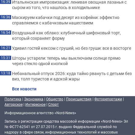
Итальянская импровизация: ленивая овощная лазанья с
16:39
сыром из того, что нашлось в холодильнике
Маскируем кабачки под десерт из кофейни: эффектно
16:36
справляемся с кабачковым нашествием
Воздушный как облако: клубничный шифоновый торт,
16:54
который сохраняет форму
Удивил гостей кексом с грушей, но без груши: все в восторге
16:21
Шторы устарели: теперь мы выключаем солнце прямо
15:31
через стекло одной кнопкой
Небанальный отпуск 2026: куда тайно рвануть с детьми без
13:18
виз, толп туристов и адской жары
Все новости
Политика
|
Экономика
|
Общество
|
Происшествия
|
Фоторепортажи
|
Авторское
|
Интересное
|
Спорт
Информационное агентство «Nord-News»
Запись о регистрации средства массовой информации «Nord-News» Эл
№ ФС77-62541 от 27.07.2015 г. выдано Федеральной службой по
надзору в сфере связи, информационных технологий и массовых