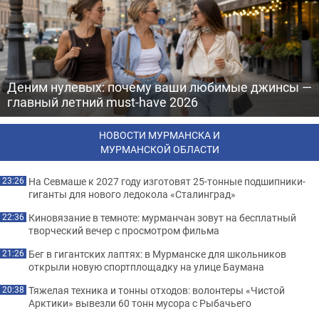
Деним нулевых: почему ваши любимые джинсы —
главный летний must-have 2026
НОВОСТИ МУРМАНСКА И
МУРМАНСКОЙ ОБЛАСТИ
На Севмаше к 2027 году изготовят 25-тонные подшипники-
23:26
гиганты для нового ледокола «Сталинград»
Киновязание в темноте: мурманчан зовут на бесплатный
22:36
творческий вечер с просмотром фильма
Бег в гигантских лаптях: в Мурманске для школьников
21:26
открыли новую спортплощадку на улице Баумана
Тяжелая техника и тонны отходов: волонтеры «Чистой
20:38
Арктики» вывезли 60 тонн мусора с Рыбачьего