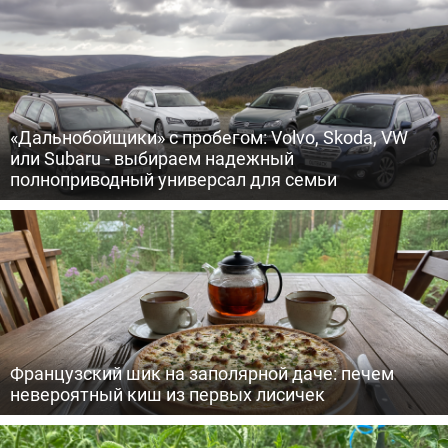
«Дальнобойщики» с пробегом: Volvo, Skoda, VW
или Subaru - выбираем надежный
полноприводный универсал для семьи
Французский шик на заполярной даче: печем
невероятный киш из первых лисичек