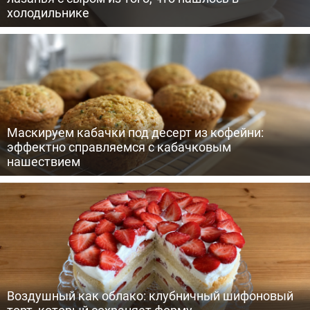
холодильнике
Маскируем кабачки под десерт из кофейни:
эффектно справляемся с кабачковым
нашествием
Воздушный как облако: клубничный шифоновый
торт, который сохраняет форму