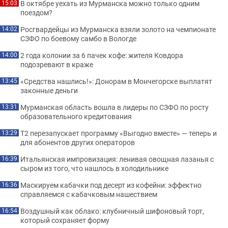
В октябре уехать из Мурманска можно только одним
15:03
поездом?
Росгвардейцы из Мурманска взяли золото на чемпионате
14:02
СЗФО по боевому самбо в Вологде
2 года колонии за 6 пачек кофе: жителя Ковдора
14:00
подозревают в краже
«Средства нашлись!»: Донорам в Мончегорске выплатят
13:45
законные деньги
Мурманская область вошла в лидеры по СЗФО по росту
13:31
образовательного кредитования
Т2 перезапускает программу «Выгодно вместе» — теперь и
13:29
для абонентов других операторов
Итальянская импровизация: ленивая овощная лазанья с
16:39
сыром из того, что нашлось в холодильнике
Маскируем кабачки под десерт из кофейни: эффектно
16:36
справляемся с кабачковым нашествием
Воздушный как облако: клубничный шифоновый торт,
16:54
который сохраняет форму