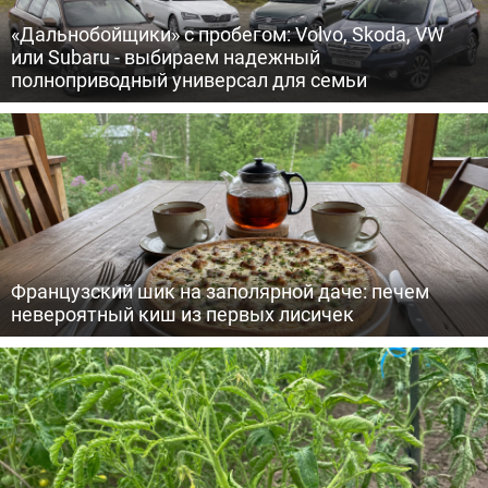
«Дальнобойщики» с пробегом: Volvo, Skoda, VW
или Subaru - выбираем надежный
полноприводный универсал для семьи
Французский шик на заполярной даче: печем
невероятный киш из первых лисичек