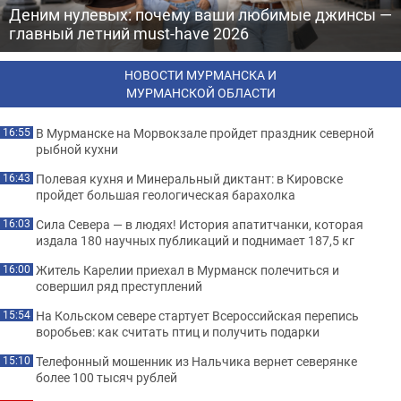
Деним нулевых: почему ваши любимые джинсы —
главный летний must-have 2026
НОВОСТИ МУРМАНСКА И
МУРМАНСКОЙ ОБЛАСТИ
В Мурманске на Морвокзале пройдет праздник северной
16:55
рыбной кухни
Полевая кухня и Минеральный диктант: в Кировске
16:43
пройдет большая геологическая барахолка
Сила Севера — в людях! История апатитчанки, которая
16:03
издала 180 научных публикаций и поднимает 187,5 кг
Житель Карелии приехал в Мурманск полечиться и
16:00
совершил ряд преступлений
На Кольском севере стартует Всероссийская перепись
15:54
воробьев: как считать птиц и получить подарки
Телефонный мошенник из Нальчика вернет северянке
15:10
более 100 тысяч рублей