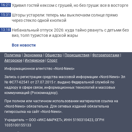
Удивил гостей кексом с грушей, но без груши: все в восторге
16:21
Шторы устарели: теперь мы выключаем солнце прямо
15:31
через стекло одной кнопкой
Небанальный отпуск 2026: куда тайно рвануть с детьми без
13:18
виз, толп туристов и адской жары
Все новости
Политика
|
Экономика
|
Общество
|
Происшествия
|
Фоторепортажи
|
Авторское
|
Интересное
|
Спорт
Информационное агентство «Nord-News»
Запись о регистрации средства массовой информации «Nord-News» Эл
№ ФС77-62541 от 27.07.2015 г. выдано Федеральной службой по
надзору в сфере связи, информационных технологий и массовых
коммуникаций (Роскомнадзор).
При полном или частичном использовании материалов ссылка на
«Nord-News» обязательна. Для сетевых изданий обязательна
гиперссылка на сайт «Nord-News».
Учредитель — ООО «ИКС-МАРКЕТ», ИНН 5190310423, ОГРН
1035100155133