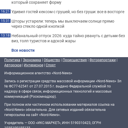
который сохраняет форму
Удивил гостей кексом с грушей, но без груши: все в восторге
16:21
Шторы устарели: теперь мы выключаем солнце прямо
15:31
через стекло одной кнопкой
Небанальный отпуск 2026: куда тайно рвануть с детьми без
13:18
виз, толп туристов и адской жары
Все новости
Политика
|
Экономика
|
Общество
|
Происшествия
|
Фоторепортажи
|
Авторское
|
Интересное
|
Спорт
Информационное агентство «Nord-News»
Запись о регистрации средства массовой информации «Nord-News» Эл
№ ФС77-62541 от 27.07.2015 г. выдано Федеральной службой по
надзору в сфере связи, информационных технологий и массовых
коммуникаций (Роскомнадзор).
При полном или частичном использовании материалов ссылка на
«Nord-News» обязательна. Для сетевых изданий обязательна
гиперссылка на сайт «Nord-News».
Учредитель — ООО «ИКС-МАРКЕТ», ИНН 5190310423, ОГРН
1035100155133