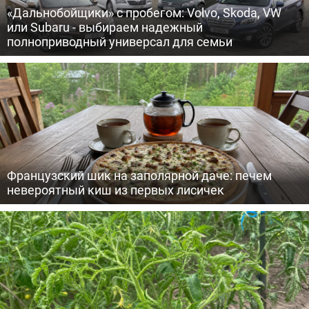
«Дальнобойщики» с пробегом: Volvo, Skoda, VW
или Subaru - выбираем надежный
полноприводный универсал для семьи
Французский шик на заполярной даче: печем
невероятный киш из первых лисичек