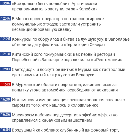
«Всё должно быть по-любви». Арктический
13:06
предприниматель заступился за «Колобка»
В Мончегорске оператора по транспортировке
12:46
коммунальных отходов заставили устранить
несанкционированную свалку
Конкурсы по сбору ягод и битва за лучшую уху: в Заполярье
12:25
объявили дату фестиваля «Территория Севера»
Китайский хого по-мурмански: как первый ресторан
12:10
Поднебесной в Заполярье подключился к «Рестомании»
Светодиоды и лоскутное шитье: в Мурманск с гастролями
12:03
едет знаменитый театр кукол из Беларуси
В Мурманской области подростков, извинившихся за
11:43
попытку угона автомобиля, освободили от наказания
Итальянская импровизация: ленивая овощная лазанья с
16:39
сыром из того, что нашлось в холодильнике
Маскируем кабачки под десерт из кофейни: эффектно
16:36
справляемся с кабачковым нашествием
Воздушный как облако: клубничный шифоновый торт,
16:54