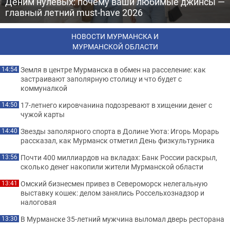
Деним нулевых: почему ваши любимые джинсы —
главный летний must-have 2026
НОВОСТИ МУРМАНСКА И
МУРМАНСКОЙ ОБЛАСТИ
Земля в центре Мурманска в обмен на расселение: как
14:54
застраивают заполярную столицу и что будет с
коммуналкой
17-летнего кировчанина подозревают в хищении денег с
14:50
чужой карты
Звезды заполярного спорта в Долине Уюта: Игорь Морарь
14:40
рассказал, как Мурманск отметил День физкультурника
Почти 400 миллиардов на вкладах: Банк России раскрыл,
13:56
сколько денег накопили жители Мурманской области
Омский бизнесмен привез в Североморск нелегальную
13:41
выставку кошек: делом занялись Россельхознадзор и
налоговая
В Мурманске 35-летний мужчина выломал дверь ресторана
13:30