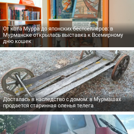
От кота Мурра до японских бестселлеров: в
Мурманске открылась выставка к Всемирному
дню кошек
Досталась в наследство с домом: в Мурмашах
продается старинная оленья телега