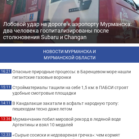
Лобовой удар на дороге к аэропорту Мурманска:
два человека госпитализированы после
столкновения Subaru и Changan
НОВОСТИ МУРМАНСКА И
МУРМАНСКОЙ ОБЛАСТИ
Опасные природные процессы: в Баренцевом море нашли
16:21
гигантские газовые воронки
Стройматериалы тащили на себе 1,5 км: в ПАБСИ строят
15:11
удобные смотровые площадки
В Кандалакше закатали в асфальт народную тропу:
14:11
пешеходам тесно даже летом
Мурманчанин побил мировой рекорд в ледяной воде
13:36
Аргентины и взял 10 медалей
«Сырые сосиски и недовареная гречка»: чем кормят
12:33