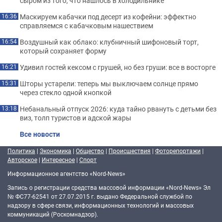
сыром из того, что нашлось в холодильнике
Маскируем кабачки под десерт из кофейни: эффектно
16:36
справляемся с кабачковым нашествием
Воздушный как облако: клубничный шифоновый торт,
16:54
который сохраняет форму
Удивил гостей кексом с грушей, но без груши: все в восторге
16:21
Шторы устарели: теперь мы выключаем солнце прямо
15:31
через стекло одной кнопкой
Небанальный отпуск 2026: куда тайно рвануть с детьми без
13:18
виз, толп туристов и адской жары
Все новости
Политика
|
Экономика
|
Общество
|
Происшествия
|
Фоторепортажи
|
Авторское
|
Интересное
|
Спорт
Информационное агентство «Nord-News»
Запись о регистрации средства массовой информации «Nord-News» Эл
№ ФС77-62541 от 27.07.2015 г. выдано Федеральной службой по
надзору в сфере связи, информационных технологий и массовых
коммуникаций (Роскомнадзор).