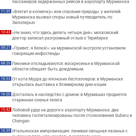
пассажиров задержанных рейсов в аэропорту Мурманска
«Влетит в копеечку» или спасение природы: у жителей
11:35
Мурманска вызвал споры новый путеводитель по
Заполярью
«Не знаю, что здесь делать четыре дня»: московский
10:43
доктор записал разгромный отзыв о Териберке
«Привет, я белка!»: на мурманской экотропе установили
09:21
говорящие инфостенды
Пикники откладываются: воскресенье в Мурманской
08:20
области обещает быть дождливым
От кота Мурра до японских бестселлеров: в Мурманске
16:33
открылась выставка к Всемирному дню кошек
Досталась в наследство с домом: в Мурмашах продается
16:20
старинная оленья телега
Лобовой удар на дороге к аэропорту Мурманска: два
15:42
человека госпитализированы после столкновения Subaru и
Changan
Итальянская импровизация: ленивая овощная лазанья с
16:39