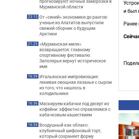
прогнозируют ночные заморозки в
Устрои
Мурманской области
и был
От «синей» экономики до рангов:
23:15
ученые из Апатитов выпустили
Ранее
свежий сборник о будущем
Арктики
Сейча
«Мурманская миля»
21:25
возвращается: главному
спортивному фестивалю
Заполярья вернут историческое
Подели
имя
Итальянская импровизация:
16:39
ленивая овощная лазанья с сыром
из того, что нашлось в
холодильнике
Маскируем кабачки под десерт из
16:36
кофейни: эффектно справляемся с
кабачковым нашествием
Воздушный как облако:
16:54
клубничный шифоновый торт,
который сохраняет форму