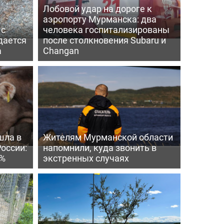
Лобовой удар на дороге к
аэропорту Мурманска: два
 с
человека госпитализированы
дается
после столкновения Subaru и
а
Changan
шла в
Жителям Мурманской области
России:
напомнили, куда звонить в
4%
экстренных случаях