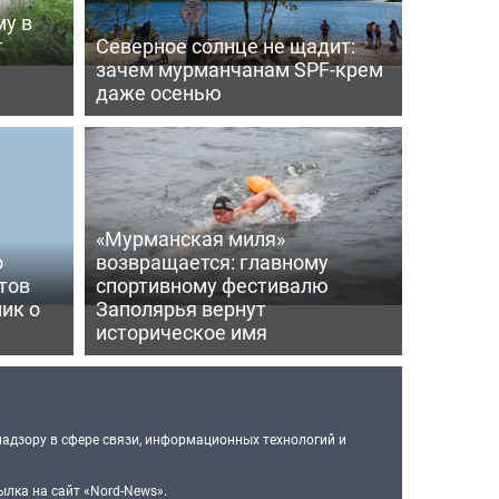
му в
т
Северное солнце не щадит:
зачем мурманчанам SPF-крем
даже осенью
«Мурманская миля»
о
возвращается: главному
тов
спортивному фестивалю
ик о
Заполярья вернут
историческое имя
надзору в сфере связи, информационных технологий и
лка на сайт «Nord-News».