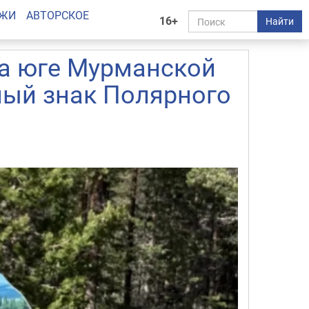
АЖИ
АВТОРСКОЕ
16+
Найти
на юге Мурманской
ный знак Полярного