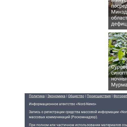
посре
Минзд
област
дефиц
Сурово
синоп
ночны
Мурма
Политика
|
Экономика
|
Общество
|
Происшествия
|
Фоторе
Информационное агентство «Nord-News»
Запись о регистрации средства массовой информации «Nor
массовых коммуникаций (Роскомнадзор).
При полном или частичном использовании материалов ссыл