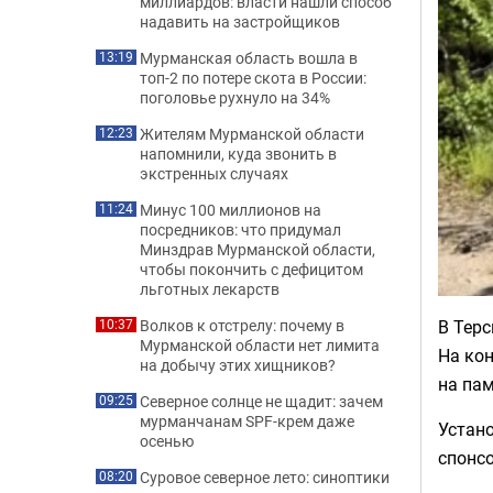
миллиардов: власти нашли способ
надавить на застройщиков
Мурманская область вошла в
13:19
топ-2 по потере скота в России:
поголовье рухнуло на 34%
Жителям Мурманской области
12:23
напомнили, куда звонить в
экстренных случаях
Минус 100 миллионов на
11:24
посредников: что придумал
Минздрав Мурманской области,
чтобы покончить с дефицитом
льготных лекарств
В Терс
Волков к отстрелу: почему в
10:37
Мурманской области нет лимита
На кон
на добычу этих хищников?
на пам
Северное солнце не щадит: зачем
09:25
мурманчанам SPF-крем даже
Устан
осенью
спонс
Суровое северное лето: синоптики
08:20