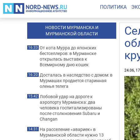
ПОЛИТИКА
ЭК
Се
НОВОСТИ МУРМАНСКА И
МУРМАНСКОЙ ОБЛАСТИ
об
От кота Мурра до японских
16:33
кр
бестселлеров: в Мурманске
открылась выставка к
Всемирному дню кошек
24.06, 1
Досталась в наследство с домом: в
16:20
Мурмашах продается старинная
оленья телега
Лобовой удар на дороге к
15:42
аэропорту Мурманска: два
человека госпитализированы
после столкновения Subaru и
Changan
На расселение «авариек» в
14:31
Мурманской области нужно 13