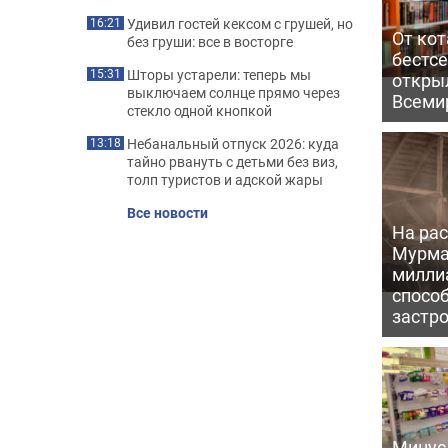
Удивил гостей кексом с грушей, но
16:21
От кот
без груши: все в восторге
бестс
Шторы устарели: теперь мы
15:31
откры
выключаем солнце прямо через
Всеми
стекло одной кнопкой
Небанальный отпуск 2026: куда
13:18
тайно рвануть с детьми без виз,
толп туристов и адской жары
Все новости
На рас
Мурма
милли
способ
застр
Минус