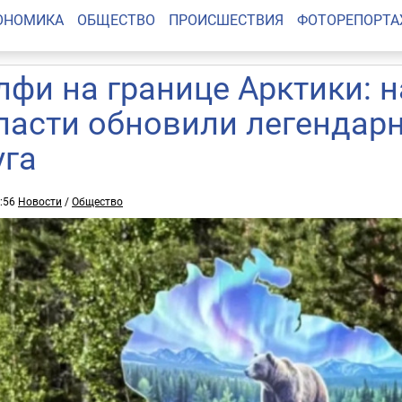
ОНОМИКА
ОБЩЕСТВО
ПРОИСШЕСТВИЯ
ФОТОРЕПОРТ
лфи на границе Арктики: 
ласти обновили легендар
уга
7:56
Новости
/
Общество