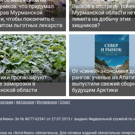
дников: что придумал
Волков к отстрелу: поче
рав Мурманской
Мурманской области не
и, чтобы покончить с
лимита на добычу этих
итом льготных лекарств
хищников?
е северное лето:
От «синей» экономики д
тики прогнозируют
рангов: ученые из Апати
е заморозки в
выпустили свежий сборн
нской области
будущем Арктики
портажи
|
Авторское
|
Интересное
|
Спорт
d-News» Эл № ФС77-62541 от 27.07.2015 г. выдано Федеральной службой по 
ка на «Nord-News» обязательна. Для сетевых изданий обязательна гиперссы