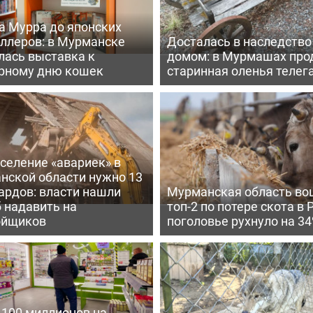
а Мурра до японских
еллеров: в Мурманске
Досталась в наследство
лась выставка к
домом: в Мурмашах про
рному дню кошек
старинная оленья телег
селение «авариек» в
нской области нужно 13
ардов: власти нашли
Мурманская область во
 надавить на
топ-2 по потере скота в 
ойщиков
поголовье рухнуло на 3
 100 миллионов на