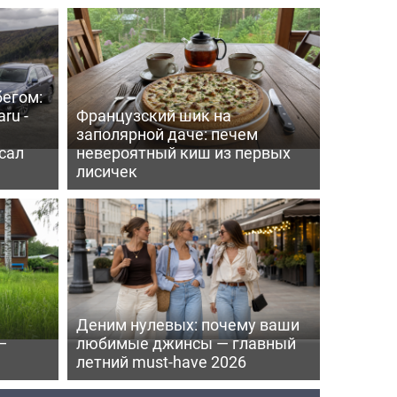
бегом:
ru -
Французский шик на
заполярной даче: печем
сал
невероятный киш из первых
лисичек
Деним нулевых: почему ваши
—
любимые джинсы — главный
летний must-have 2026