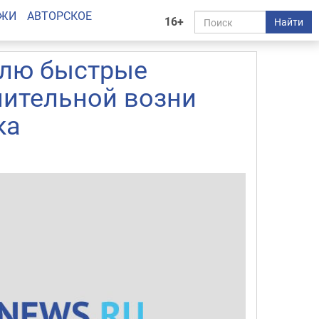
АЖИ
АВТОРСКОЕ
16+
Найти
влю быстрые
мительной возни
ка