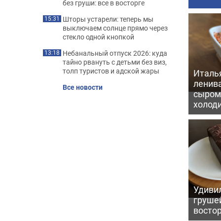
без груши: все в восторге
Шторы устарели: теперь мы
15:31
выключаем солнце прямо через
стекло одной кнопкой
Небанальный отпуск 2026: куда
13:18
тайно рвануть с детьми без виз,
толп туристов и адской жары
Италь
ленив
Все новости
сыром 
холод
Удивил
грушей
восто