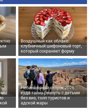
ня
ектно
Воздушный как облако:
вым
клубничный шифоновый торт,
который сохраняет форму
Небанальный отпуск 2026:
ь мы
куда тайно рвануть с детьми
мо
без виз, толп туристов и
пкой
адской жары