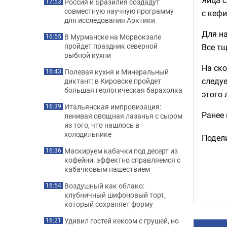
Россия и Бразилия создадут
17:53
совместную научную программу
с кефи
для исследования Арктики
Для на
В Мурманске на Морвокзале
16:55
пройдет праздник северной
Все т
рыбной кухни
На ско
Полевая кухня и Минеральный
16:43
следуе
диктант: в Кировске пройдет
большая геологическая барахолка
этого 
Итальянская импровизация:
16:39
Ранее
ленивая овощная лазанья с сыром
из того, что нашлось в
холодильнике
Подели
Маскируем кабачки под десерт из
16:36
кофейни: эффектно справляемся с
кабачковым нашествием
Воздушный как облако:
16:54
клубничный шифоновый торт,
который сохраняет форму
Удивил гостей кексом с грушей, но
16:21