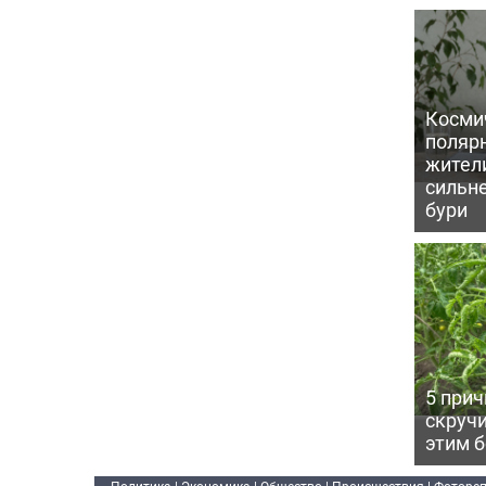
Косми
поляр
жител
сильн
бури
5 прич
скручи
этим 
Политика
|
Экономика
|
Общество
|
Происшествия
|
Фоторе