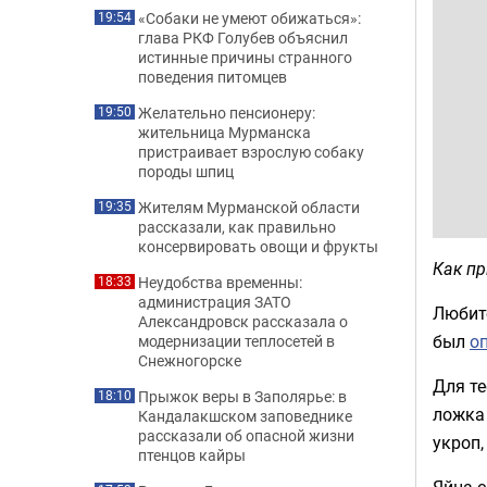
«Собаки не умеют обижаться»:
19:54
глава РКФ Голубев объяснил
истинные причины странного
поведения питомцев
Желательно пенсионеру:
19:50
жительница Мурманска
пристраивает взрослую собаку
породы шпиц
Жителям Мурманской области
19:35
рассказали, как правильно
консервировать овощи и фрукты
Как пр
Неудобства временны:
18:33
администрация ЗАТО
Любит
Александровск рассказала о
был
о
модернизации теплосетей в
Снежногорске
Для те
Прыжок веры в Заполярье: в
18:10
ложка 
Кандалакшском заповеднике
рассказали об опасной жизни
укроп,
птенцов кайры
Яйца с