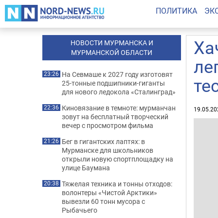
ПОЛИТИКА
ЭК
Ха
НОВОСТИ МУРМАНСКА И
МУРМАНСКОЙ ОБЛАСТИ
ле
На Севмаше к 2027 году изготовят
23:26
те
25-тонные подшипники-гиганты
для нового ледокола «Сталинград»
Киновязание в темноте: мурманчан
22:36
19.05.20
зовут на бесплатный творческий
вечер с просмотром фильма
Бег в гигантских лаптях: в
21:26
Мурманске для школьников
открыли новую спортплощадку на
улице Баумана
Тяжелая техника и тонны отходов:
20:38
волонтеры «Чистой Арктики»
вывезли 60 тонн мусора с
Рыбачьего