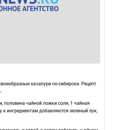
воеобразные хачапури по-сибирски. Рецепт
.
ки, половина чайной ложки соли, 1 чайная
су к ингредиентам добавляются зеленый лук,
ремешать с содой, а затем добавить к яйцам