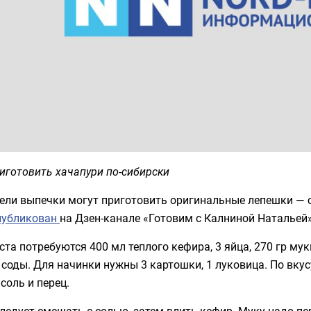
иготовить хачапури по-сибирски
ели выпечки могут приготовить оригинальные лепешки — с
публикован
на Дзен-канале «Готовим с Калниной Натальей»
ста потребуются 400 мл теплого кефира, 3 яйца, 270 гр му
соды. Для начинки нужны 3 картошки, 1 луковица. По вку
 соль и перец.
ледует смешать с солью, затем влить кефир. Муку надо пе