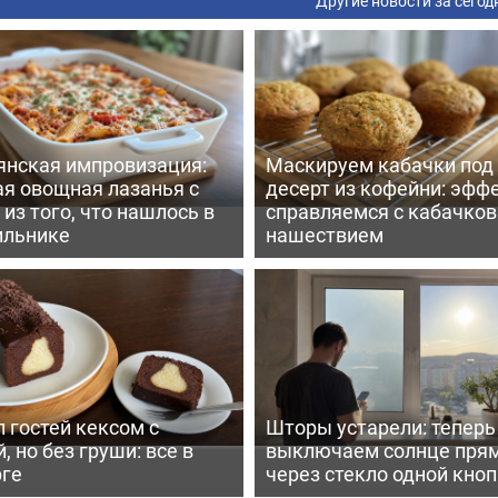
Другие новости за сегод
янская импровизация:
Маскируем кабачки под
ая овощная лазанья с
десерт из кофейни: эфф
из того, что нашлось в
справляемся с кабачко
ильнике
нашествием
 гостей кексом с
Шторы устарели: тепер
, но без груши: все в
выключаем солнце пря
рге
через стекло одной кно