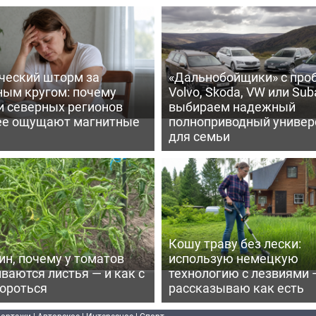
ческий шторм за
«Дальнобойщики» с про
ным кругом: почему
Volvo, Skoda, VW или Suba
и северных регионов
выбираем надежный
ее ощущают магнитные
полноприводный универ
для семьи
Кошу траву без лески:
ин, почему у томатов
использую немецкую
ваются листья — и как с
технологию с лезвиями 
бороться
рассказываю как есть
портажи
|
Авторское
|
Интересное
|
Спорт