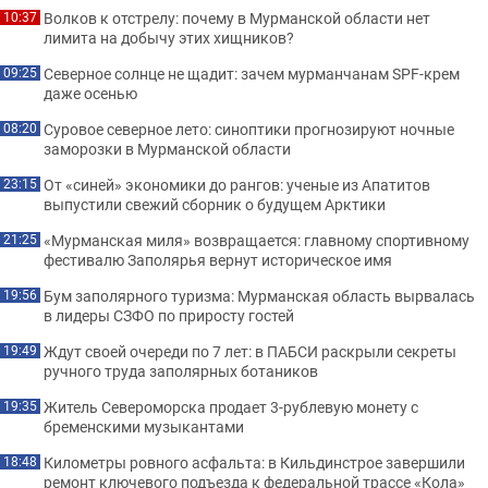
Волков к отстрелу: почему в Мурманской области нет
10:37
лимита на добычу этих хищников?
Северное солнце не щадит: зачем мурманчанам SPF-крем
09:25
даже осенью
Суровое северное лето: синоптики прогнозируют ночные
08:20
заморозки в Мурманской области
От «синей» экономики до рангов: ученые из Апатитов
23:15
выпустили свежий сборник о будущем Арктики
«Мурманская миля» возвращается: главному спортивному
21:25
фестивалю Заполярья вернут историческое имя
Бум заполярного туризма: Мурманская область вырвалась
19:56
в лидеры СЗФО по приросту гостей
Ждут своей очереди по 7 лет: в ПАБСИ раскрыли секреты
19:49
ручного труда заполярных ботаников
Житель Североморска продает 3-рублевую монету с
19:35
бременскими музыкантами
Километры ровного асфальта: в Кильдинстрое завершили
18:48
ремонт ключевого подъезда к федеральной трассе «Кола»