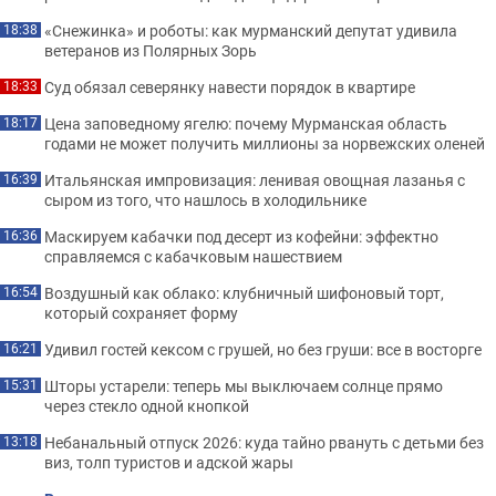
«Снежинка» и роботы: как мурманский депутат удивила
18:38
ветеранов из Полярных Зорь
Суд обязал северянку навести порядок в квартире
18:33
Цена заповедному ягелю: почему Мурманская область
18:17
годами не может получить миллионы за норвежских оленей
Итальянская импровизация: ленивая овощная лазанья с
16:39
сыром из того, что нашлось в холодильнике
Маскируем кабачки под десерт из кофейни: эффектно
16:36
справляемся с кабачковым нашествием
Воздушный как облако: клубничный шифоновый торт,
16:54
который сохраняет форму
Удивил гостей кексом с грушей, но без груши: все в восторге
16:21
Шторы устарели: теперь мы выключаем солнце прямо
15:31
через стекло одной кнопкой
Небанальный отпуск 2026: куда тайно рвануть с детьми без
13:18
виз, толп туристов и адской жары