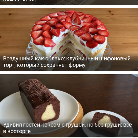
Воздушный как облако: клубничный шифоновый
торт, который сохраняет форму
Удивил гостей кексом с грушей, но без груши: все
в восторге