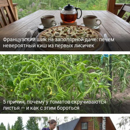
Французский шик на заполярной даче: печем
невероятный киш из первых лисичек
5 причин, почему у томатов скручиваются
листья — и как с этим бороться