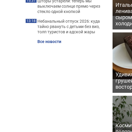
Шторы устарели: теперь мы
15:31
Италь
выключаем солнце прямо через
ленив
стекло одной кнопкой
сыром 
Небанальный отпуск 2026: куда
13:18
холод
тайно рвануть с детьми без виз,
толп туристов и адской жары
Все новости
Удивил
грушей
восто
Косми
поляр