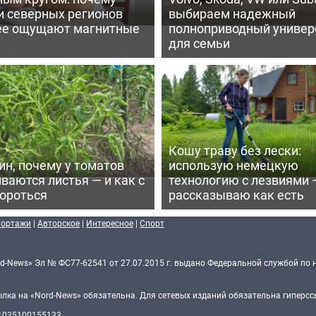
и северных регионов
выбираем надежный
ее ощущают магнитные
полноприводный универ
для семьи
Кошу траву без лески:
ин, почему у томатов
использую немецкую
ваются листья — и как с
технологию с лезвиями 
бороться
рассказываю как есть
портажи
|
Авторское
|
Интересное
|
Спорт
d-News» Эл № ФС77-62541 от 27.07.2015 г. выдано Федеральной службой по 
ка на «Nord-News» обязательна. Для сетевых изданий обязательна гиперссы
 1035100155133