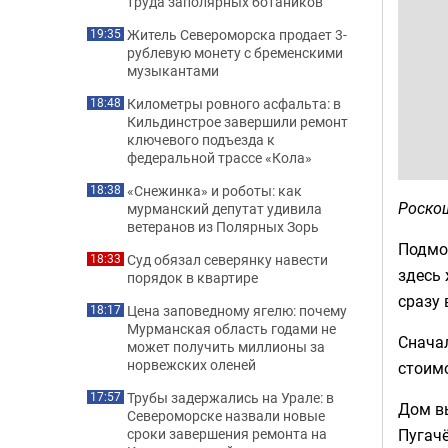
труда заполярных ботаников
Житель Североморска продает 3-
19:35
рублевую монету с бременскими
музыкантами
Километры ровного асфальта: в
18:48
Кильдинстрое завершили ремонт
ключевого подъезда к
федеральной трассе «Кола»
«Снежинка» и роботы: как
18:38
Роскош
мурманский депутат удивила
ветеранов из Полярных Зорь
Подмо
Суд обязал северянку навести
18:33
здесь 
порядок в квартире
сразу
Цена заповедному ягелю: почему
18:17
Мурманская область годами не
Сначал
может получить миллионы за
норвежских оленей
стоимо
Трубы задержались на Урале: в
17:57
Дом вы
Североморске назвали новые
Пугачё
сроки завершения ремонта на