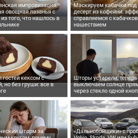
янская импровизация:
Маскируем кабачки под
ая овощная лазанья с
десерт из кофейни: эфф
из того, что нашлось в
справляемся с кабачко
ильнике
нашествием
 гостей кексом с
Шторы устарели: тепер
, но без груши: все в
выключаем солнце пря
рге
через стекло одной кно
ческий шторм за
«Дальнобойщики» с про
ным кругом: почему
Volvo, Skoda, VW или Suba