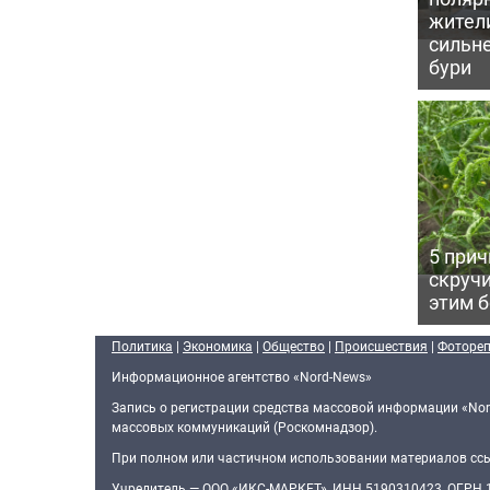
жител
сильн
бури
5 прич
скручи
этим 
Политика
|
Экономика
|
Общество
|
Происшествия
|
Фоторе
Информационное агентство «Nord-News»
Запись о регистрации средства массовой информации «Nor
массовых коммуникаций (Роскомнадзор).
При полном или частичном использовании материалов ссыл
Учредитель — ООО «ИКС-МАРКЕТ», ИНН 5190310423, ОГРН