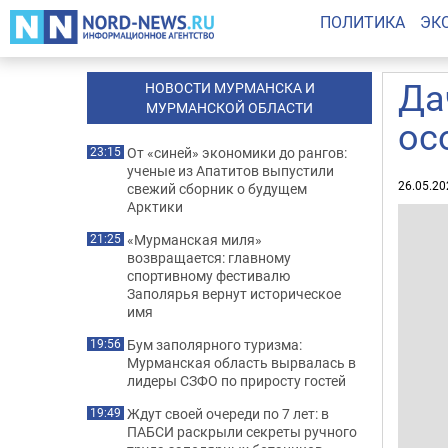
ПОЛИТИКА
ЭК
Да
НОВОСТИ МУРМАНСКА И
МУРМАНСКОЙ ОБЛАСТИ
ос
От «синей» экономики до рангов:
23:15
ученые из Апатитов выпустили
26.05.20
свежий сборник о будущем
Арктики
«Мурманская миля»
21:25
возвращается: главному
спортивному фестивалю
Заполярья вернут историческое
имя
Бум заполярного туризма:
19:56
Мурманская область вырвалась в
лидеры СЗФО по приросту гостей
Ждут своей очереди по 7 лет: в
19:49
ПАБСИ раскрыли секреты ручного