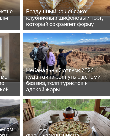
ектно
Воздушный как облако:
вым
клубничный шифоновый торт,
который сохраняет форму
Небанальный отпуск 2026:
ь мы
куда тайно рвануть с детьми
мо
без виз, толп туристов и
пкой
адской жары
бегом:
ru -
Французский шик на