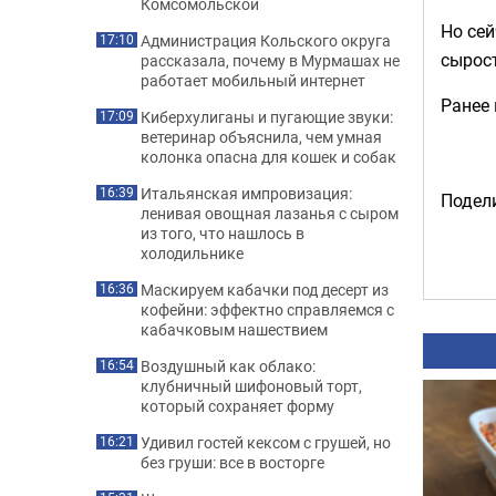
Комсомольской
Но сей
Администрация Кольского округа
17:10
сырос
рассказала, почему в Мурмашах не
работает мобильный интернет
Ранее
Киберхулиганы и пугающие звуки:
17:09
ветеринар объяснила, чем умная
колонка опасна для кошек и собак
Итальянская импровизация:
16:39
Подели
ленивая овощная лазанья с сыром
из того, что нашлось в
холодильнике
Маскируем кабачки под десерт из
16:36
кофейни: эффектно справляемся с
кабачковым нашествием
Воздушный как облако:
16:54
клубничный шифоновый торт,
который сохраняет форму
Удивил гостей кексом с грушей, но
16:21
без груши: все в восторге