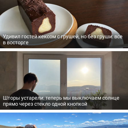
Удивил гостей кексом с грушей, но без груши: все
в восторге
Шторы устарели: теперь мы выключаем солнце
прямо через стекло одной кнопкой