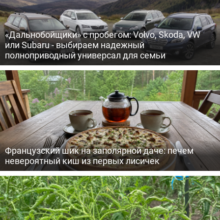
«Дальнобойщики» с пробегом: Volvo, Skoda, VW
или Subaru - выбираем надежный
полноприводный универсал для семьи
Французский шик на заполярной даче: печем
невероятный киш из первых лисичек