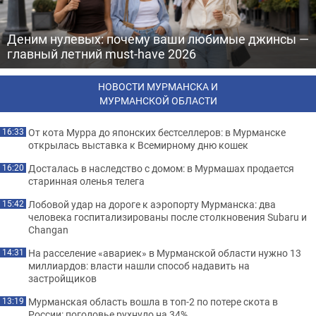
Деним нулевых: почему ваши любимые джинсы —
главный летний must-have 2026
НОВОСТИ МУРМАНСКА И
МУРМАНСКОЙ ОБЛАСТИ
От кота Мурра до японских бестселлеров: в Мурманске
16:33
открылась выставка к Всемирному дню кошек
Досталась в наследство с домом: в Мурмашах продается
16:20
старинная оленья телега
Лобовой удар на дороге к аэропорту Мурманска: два
15:42
человека госпитализированы после столкновения Subaru и
Changan
На расселение «авариек» в Мурманской области нужно 13
14:31
миллиардов: власти нашли способ надавить на
застройщиков
Мурманская область вошла в топ-2 по потере скота в
13:19
России: поголовье рухнуло на 34%