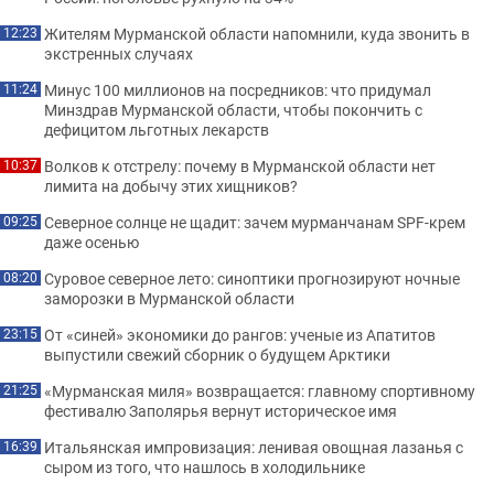
Жителям Мурманской области напомнили, куда звонить в
12:23
экстренных случаях
Минус 100 миллионов на посредников: что придумал
11:24
Минздрав Мурманской области, чтобы покончить с
дефицитом льготных лекарств
Волков к отстрелу: почему в Мурманской области нет
10:37
лимита на добычу этих хищников?
Северное солнце не щадит: зачем мурманчанам SPF-крем
09:25
даже осенью
Суровое северное лето: синоптики прогнозируют ночные
08:20
заморозки в Мурманской области
От «синей» экономики до рангов: ученые из Апатитов
23:15
выпустили свежий сборник о будущем Арктики
«Мурманская миля» возвращается: главному спортивному
21:25
фестивалю Заполярья вернут историческое имя
Итальянская импровизация: ленивая овощная лазанья с
16:39
сыром из того, что нашлось в холодильнике