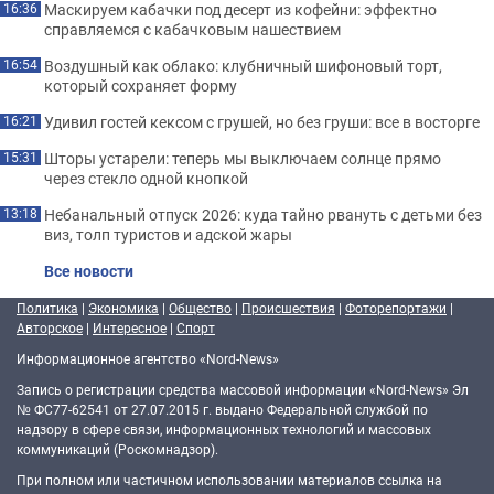
Маскируем кабачки под десерт из кофейни: эффектно
16:36
справляемся с кабачковым нашествием
Воздушный как облако: клубничный шифоновый торт,
16:54
который сохраняет форму
Удивил гостей кексом с грушей, но без груши: все в восторге
16:21
Шторы устарели: теперь мы выключаем солнце прямо
15:31
через стекло одной кнопкой
Небанальный отпуск 2026: куда тайно рвануть с детьми без
13:18
виз, толп туристов и адской жары
Все новости
Политика
|
Экономика
|
Общество
|
Происшествия
|
Фоторепортажи
|
Авторское
|
Интересное
|
Спорт
Информационное агентство «Nord-News»
Запись о регистрации средства массовой информации «Nord-News» Эл
№ ФС77-62541 от 27.07.2015 г. выдано Федеральной службой по
надзору в сфере связи, информационных технологий и массовых
коммуникаций (Роскомнадзор).
При полном или частичном использовании материалов ссылка на