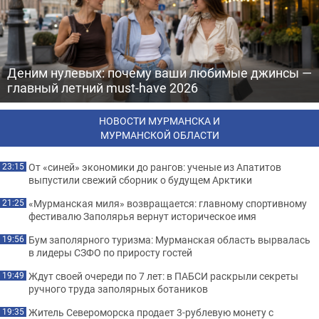
Деним нулевых: почему ваши любимые джинсы —
главный летний must-have 2026
НОВОСТИ МУРМАНСКА И
МУРМАНСКОЙ ОБЛАСТИ
От «синей» экономики до рангов: ученые из Апатитов
23:15
выпустили свежий сборник о будущем Арктики
«Мурманская миля» возвращается: главному спортивному
21:25
фестивалю Заполярья вернут историческое имя
Бум заполярного туризма: Мурманская область вырвалась
19:56
в лидеры СЗФО по приросту гостей
Ждут своей очереди по 7 лет: в ПАБСИ раскрыли секреты
19:49
ручного труда заполярных ботаников
Житель Североморска продает 3-рублевую монету с
19:35