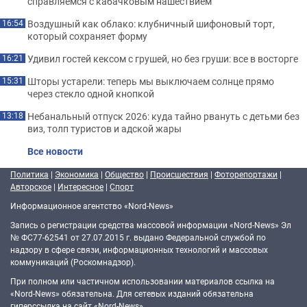
справляемся с кабачковым нашествием
Воздушный как облако: клубничный шифоновый торт,
16:54
который сохраняет форму
Удивил гостей кексом с грушей, но без груши: все в восторге
16:21
Шторы устарели: теперь мы выключаем солнце прямо
15:31
через стекло одной кнопкой
Небанальный отпуск 2026: куда тайно рвануть с детьми без
13:18
виз, толп туристов и адской жары
Все новости
Политика
|
Экономика
|
Общество
|
Происшествия
|
Фоторепортажи
|
Авторское
|
Интересное
|
Спорт
Информационное агентство «Nord-News»
Запись о регистрации средства массовой информации «Nord-News» Эл
№ ФС77-62541 от 27.07.2015 г. выдано Федеральной службой по
надзору в сфере связи, информационных технологий и массовых
коммуникаций (Роскомнадзор).
При полном или частичном использовании материалов ссылка на
«Nord-News» обязательна. Для сетевых изданий обязательна
гиперссылка на сайт «Nord-News».