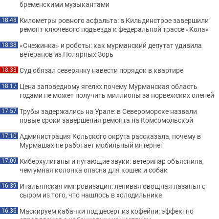
бременскими музыкантами
Километры ровного асфальта: в Кильдинстрое завершили
18:48
ремонт ключевого подъезда к федеральной трассе «Кола»
«Снежинка» и роботы: как мурманский депутат удивила
18:38
ветеранов из Полярных Зорь
Суд обязал северянку навести порядок в квартире
18:33
Цена заповедному ягелю: почему Мурманская область
18:17
годами не может получить миллионы за норвежских оленей
Трубы задержались на Урале: в Североморске назвали
17:57
новые сроки завершения ремонта на Комсомольской
Администрация Кольского округа рассказала, почему в
17:10
Мурмашах не работает мобильный интернет
Киберхулиганы и пугающие звуки: ветеринар объяснила,
17:09
чем умная колонка опасна для кошек и собак
Итальянская импровизация: ленивая овощная лазанья с
16:39
сыром из того, что нашлось в холодильнике
Маскируем кабачки под десерт из кофейни: эффектно
16:36