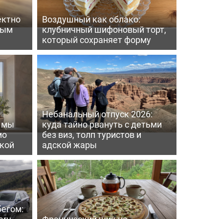
ектно
Воздушный как облако:
вым
клубничный шифоновый торт,
который сохраняет форму
Небанальный отпуск 2026:
ь мы
куда тайно рвануть с детьми
мо
без виз, толп туристов и
пкой
адской жары
бегом:
ru -
Французский шик на