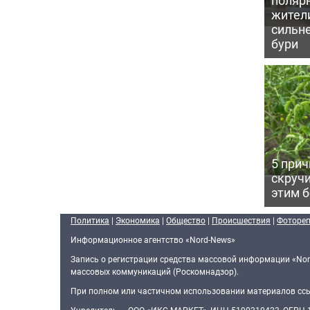
жител
сильн
бури
5 прич
скручи
этим 
Политика
|
Экономика
|
Общество
|
Происшествия
|
Фоторе
Информационное агентство «Nord-News»
Запись о регистрации средства массовой информации «Nor
массовых коммуникаций (Роскомнадзор).
При полном или частичном использовании материалов ссыл
Учредитель — ООО «ИКС-МАРКЕТ», ИНН 5190310423, ОГРН