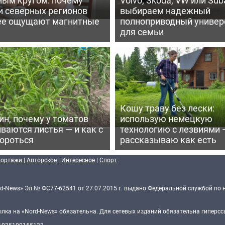
и северных регионов
выбираем надежный
ее ощущают магнитные
полноприводный универ
для семьи
Кошу траву без лески:
ин, почему у томатов
использую немецкую
ваются листья — и как с
технологию с лезвиями 
бороться
рассказываю как есть
портажи
|
Авторское
|
Интересное
|
Спорт
d-News» Эл № ФС77-62541 от 27.07.2015 г. выдано Федеральной службой по 
ка на «Nord-News» обязательна. Для сетевых изданий обязательна гиперссы
 1035100155133