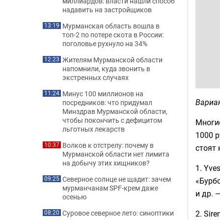
миллиардов: власти нашли способ
надавить на застройщиков
Мурманская область вошла в
13:19
топ-2 по потере скота в России:
поголовье рухнуло на 34%
Жителям Мурманской области
12:23
напомнили, куда звонить в
экстренных случаях
Минус 100 миллионов на
11:24
Вариа
посредников: что придумал
Минздрав Мурманской области,
чтобы покончить с дефицитом
Многие
льготных лекарств
1000 р
Волков к отстрелу: почему в
10:37
стоят 
Мурманской области нет лимита
на добычу этих хищников?
1. Yve
Северное солнце не щадит: зачем
09:25
«Бурбо
мурманчанам SPF-крем даже
и др. 
осенью
2. Sir
Суровое северное лето: синоптики
08:20