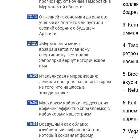
прогнозируют ночные заморозки в
коллек
Мурманской области
бодрящ
От «синей» экономики до рангов:
23:15
ученые из Апатитов выпустили
3. Ka
свежий сборник о будущем
оммажа
Арктики
«Мурманская миля»
21:25
4. Tes
возвращается: главному
ретро
спортивному фестивалю
Заполярья вернут историческое
насыще
имя
5. Br
Итальянская импровизация:
16:39
вкус 
ленивая овощная лазанья с сыром
из того, что нашлось в
— Netta
холодильнике
6. Kai
Маскируем кабачки под десерт из
16:36
кофейни: эффектно справляемся с
напоми
кабачковым нашествием
вариан
Воздушный как облако:
16:54
клубничный шифоновый торт,
7. Veg
который сохраняет форму