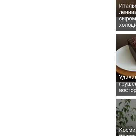
Италь
ленив
сыром 
холод
Удивил
грушей
восто
Косми
поляр