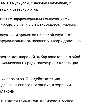
зами и мускусом, с нежной магнолией, с
чащи и северных ягод.
е мисты с парфюмерными композициями-
рду, и к HFC, и к американской Cheriosa.
продукции и ароматов на любой вкус — от
 Парфюмерные композиции у Тесори довольно
предлагает широкий выбор запахов на любой
ие жемчужины. Среди популярных коллекций
ных ароматов. Они действительно
е дешевые спиртовые запахи, а хороший
 флаконы.
 пытается точь-в-точь копировать чужие