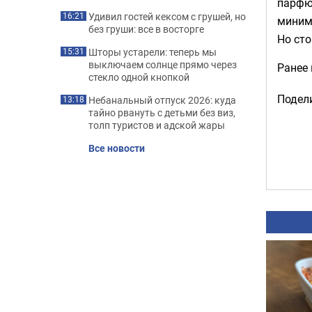
парфю
Удивил гостей кексом с грушей, но
16:21
миним
без груши: все в восторге
Но сто
Шторы устарели: теперь мы
15:31
выключаем солнце прямо через
Ранее
стекло одной кнопкой
Подели
Небанальный отпуск 2026: куда
13:18
тайно рвануть с детьми без виз,
толп туристов и адской жары
Все новости