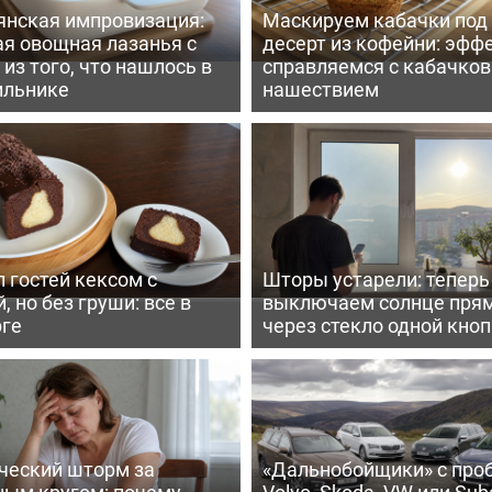
янская импровизация:
Маскируем кабачки под
ая овощная лазанья с
десерт из кофейни: эфф
из того, что нашлось в
справляемся с кабачко
ильнике
нашествием
 гостей кексом с
Шторы устарели: тепер
, но без груши: все в
выключаем солнце пря
рге
через стекло одной кно
ческий шторм за
«Дальнобойщики» с про
ным кругом: почему
Volvo, Skoda, VW или Suba