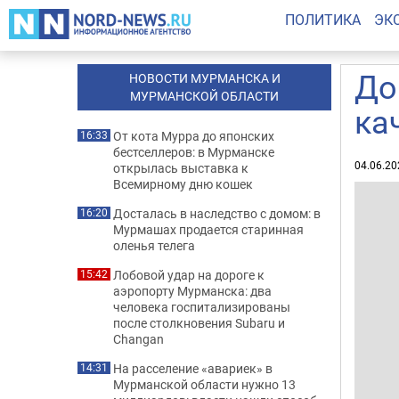
ПОЛИТИКА
ЭК
До
НОВОСТИ МУРМАНСКА И
МУРМАНСКОЙ ОБЛАСТИ
ка
От кота Мурра до японских
16:33
бестселлеров: в Мурманске
04.06.20
открылась выставка к
Всемирному дню кошек
Досталась в наследство с домом: в
16:20
Мурмашах продается старинная
оленья телега
Лобовой удар на дороге к
15:42
аэропорту Мурманска: два
человека госпитализированы
после столкновения Subaru и
Changan
На расселение «авариек» в
14:31
Мурманской области нужно 13