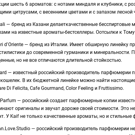
ции шесть 6 ароматов: с нотами миндаля и клубники, с ро
ими цитрусами, с весенними цветами и с запахом лесной 
mali — бренд из Казани делаеткачественные бесспиртовы
ми на известные ароматы-бестселлеры. Оотсылки к Тому Фо
ori d’Oriente — бренд из Италии. Имеет обширную линейку 
-стилистики до современной гурманики и минеральности.
нные, но не все отличаются длительной стойкостью.
ocard — известный российский производитель парфюмерии 
и кошелек. В их бюджетной линейке можно найти настоящ
re Di Felicita, Cafe Gourmand, Color Feeling и Fruttissimo.
f Parfum — российский создает парфюмерные копии извест
нают оригиналы и звучат дороже своей стоимости. Это н
т. У Kaif не только качественные ароматы, но и стильные
an.Love.Studio — российский производитель парфюмерии не