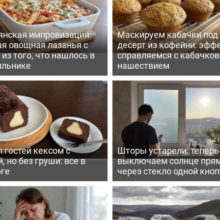
янская импровизация:
Маскируем кабачки под
ая овощная лазанья с
десерт из кофейни: эфф
из того, что нашлось в
справляемся с кабачко
ильнике
нашествием
 гостей кексом с
Шторы устарели: тепер
, но без груши: все в
выключаем солнце пря
рге
через стекло одной кно