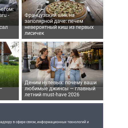
бегом:
ru -
Французский шик на
заполярной даче: печем
сал
невероятный киш из первых
лисичек
Деним нулевых: почему ваши
—
любимые джинсы — главный
летний must-have 2026
надзору в сфере связи, информационных технологий и