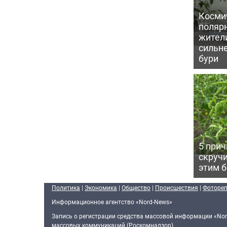
Косми
поляр
жител
сильн
бури
5 прич
скручи
этим 
Политика
|
Экономика
|
Общество
|
Происшествия
|
Фоторе
Информационное агентство «Nord-News»
Запись о регистрации средства массовой информации «Nor
массовых коммуникаций (Роскомнадзор).