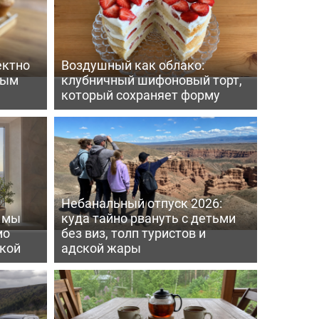
ектно
Воздушный как облако:
вым
клубничный шифоновый торт,
который сохраняет форму
Небанальный отпуск 2026:
ь мы
куда тайно рвануть с детьми
мо
без виз, толп туристов и
пкой
адской жары