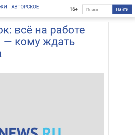
АЖИ
АВТОРСКОЕ
16+
Найти
: всё на работе
а — кому ждать
а