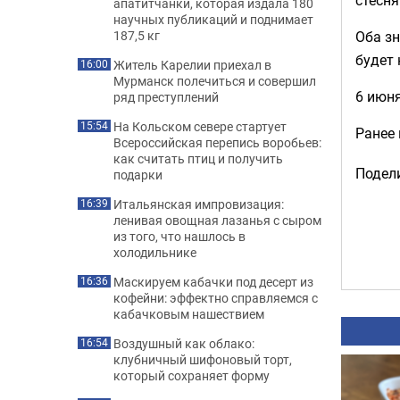
апатитчанки, которая издала 180
научных публикаций и поднимает
Оба з
187,5 кг
будет 
Житель Карелии приехал в
16:00
Мурманск полечиться и совершил
6 июня
ряд преступлений
На Кольском севере стартует
15:54
Ранее
Всероссийская перепись воробьев:
как считать птиц и получить
Подели
подарки
Итальянская импровизация:
16:39
ленивая овощная лазанья с сыром
из того, что нашлось в
холодильнике
Маскируем кабачки под десерт из
16:36
кофейни: эффектно справляемся с
кабачковым нашествием
Воздушный как облако:
16:54
клубничный шифоновый торт,
который сохраняет форму