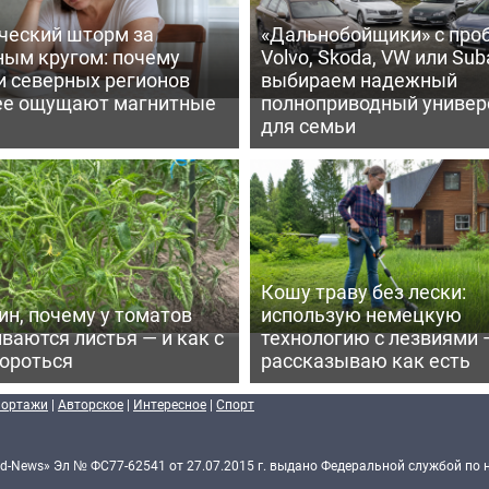
ческий шторм за
«Дальнобойщики» с про
ным кругом: почему
Volvo, Skoda, VW или Suba
и северных регионов
выбираем надежный
ее ощущают магнитные
полноприводный универ
для семьи
Кошу траву без лески:
ин, почему у томатов
использую немецкую
ваются листья — и как с
технологию с лезвиями 
бороться
рассказываю как есть
портажи
|
Авторское
|
Интересное
|
Спорт
d-News» Эл № ФС77-62541 от 27.07.2015 г. выдано Федеральной службой по 