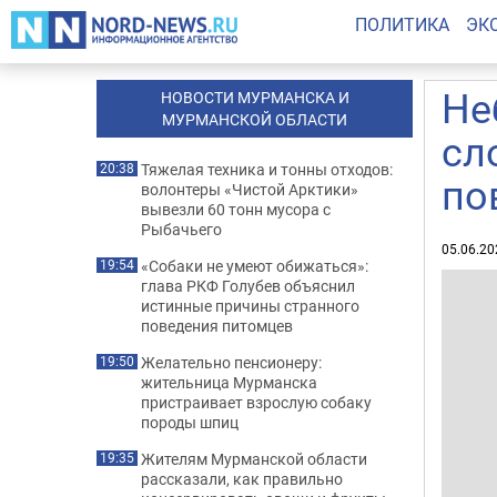
ПОЛИТИКА
ЭК
Не
НОВОСТИ МУРМАНСКА И
МУРМАНСКОЙ ОБЛАСТИ
сл
Тяжелая техника и тонны отходов:
20:38
по
волонтеры «Чистой Арктики»
вывезли 60 тонн мусора с
Рыбачьего
05.06.20
«Собаки не умеют обижаться»:
19:54
глава РКФ Голубев объяснил
истинные причины странного
поведения питомцев
Желательно пенсионеру:
19:50
жительница Мурманска
пристраивает взрослую собаку
породы шпиц
Жителям Мурманской области
19:35
рассказали, как правильно