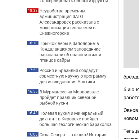
консервировать овощи и фрукты
Неудобства временны:
18:33
администрация ЗАТО
Александровск рассказала о
модернизации теплосетей в
Снежногорске
Прыжок веры в Заполярье: в
18:10
Кандалакшском заповеднике
рассказали об опасной жизни
птенцов кайры
Россия и Бразилия создадут
17:53
совместную научную программу
Звёзд
для исследования Арктики
6 июня
В Мурманске на Морвокзале
16:55
работ
пройдет праздник северной
рыбной кухни
Овнов 
Полевая кухня и Минеральный
16:43
новом
диктант: в Кировске пройдет
большая геологическая барахолка
Тельц
Сила Севера — в людях! История
16:03
стесня