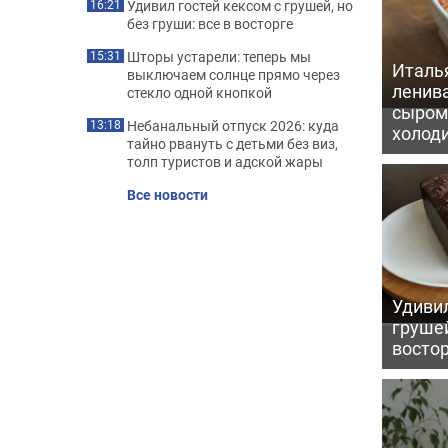
Удивил гостей кексом с грушей, но
16:21
без груши: все в восторге
Шторы устарели: теперь мы
15:31
Италь
выключаем солнце прямо через
ленив
стекло одной кнопкой
сыром 
Небанальный отпуск 2026: куда
13:18
холод
тайно рвануть с детьми без виз,
толп туристов и адской жары
Все новости
Удивил
грушей
восто