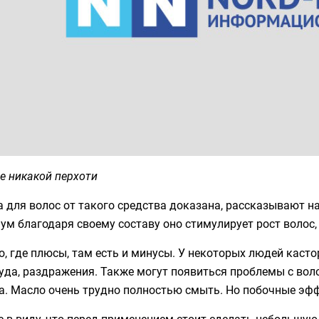
е никакой перхоти
 для волос от такого средства доказана, рассказывают на
м благодаря своему составу оно стимулирует рост волос, 
, где плюсы, там есть и минусы. У некоторых людей каст
уда, раздражения. Также могут появиться проблемы с воло
а. Масло очень трудно полностью смыть. Но побочные эфф
 в виду, что перед применением стоит сделать небольшую 