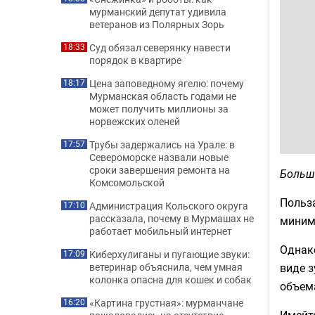
мурманский депутат удивила
ветеранов из Полярных Зорь
Суд обязал северянку навести
18:33
порядок в квартире
Цена заповедному ягелю: почему
18:17
Мурманская область годами не
может получить миллионы за
норвежских оленей
Трубы задержались на Урале: в
17:57
Североморске назвали новые
сроки завершения ремонта на
Больш
Комсомольской
Польза
Администрация Кольского округа
17:10
рассказала, почему в Мурмашах не
миниму
работает мобильный интернет
Однако
Киберхулиганы и пугающие звуки:
17:09
виде з
ветеринар объяснила, чем умная
колонка опасна для кошек и собак
объем
«Картина грустная»: мурманчане
16:20
Имейте