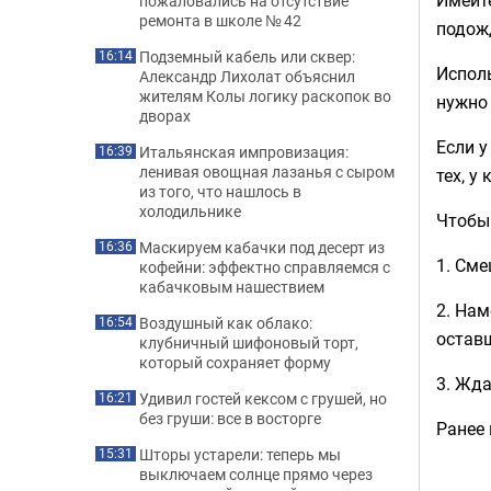
пожаловались на отсутствие
ремонта в школе № 42
подожд
Подземный кабель или сквер:
16:14
Исполь
Александр Лихолат объяснил
жителям Колы логику раскопок во
нужно 
дворах
Если у
Итальянская импровизация:
16:39
ленивая овощная лазанья с сыром
тех, у
из того, что нашлось в
холодильнике
Чтобы
Маскируем кабачки под десерт из
16:36
1. Сме
кофейни: эффектно справляемся с
кабачковым нашествием
2. Нам
Воздушный как облако:
16:54
оставш
клубничный шифоновый торт,
который сохраняет форму
3. Жда
Удивил гостей кексом с грушей, но
16:21
без груши: все в восторге
Ранее
Шторы устарели: теперь мы
15:31
выключаем солнце прямо через