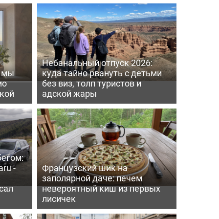
Небанальный отпуск 2026:
ь мы
куда тайно рвануть с детьми
мо
без виз, толп туристов и
пкой
адской жары
бегом:
ru -
Французский шик на
заполярной даче: печем
сал
невероятный киш из первых
лисичек