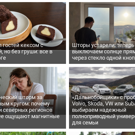
 гостей кексом с
Шторы устарели: тепер
, но без груши: все в
выключаем солнце пря
рге
через стекло одной кно
ческий шторм за
«Дальнобойщики» с про
ным кругом: почему
Volvo, Skoda, VW или Suba
и северных регионов
выбираем надежный
ее ощущают магнитные
полноприводный универ
для семьи