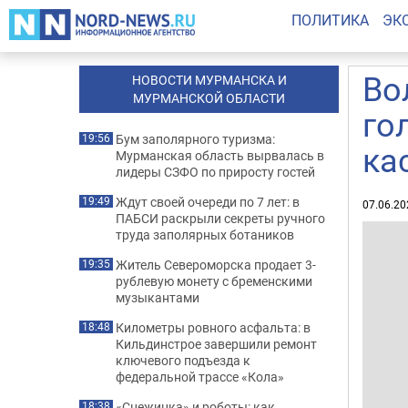
ПОЛИТИКА
ЭК
Во
НОВОСТИ МУРМАНСКА И
МУРМАНСКОЙ ОБЛАСТИ
го
Бум заполярного туризма:
19:56
ка
Мурманская область вырвалась в
лидеры СЗФО по приросту гостей
Ждут своей очереди по 7 лет: в
19:49
07.06.20
ПАБСИ раскрыли секреты ручного
труда заполярных ботаников
Житель Североморска продает 3-
19:35
рублевую монету с бременскими
музыкантами
Километры ровного асфальта: в
18:48
Кильдинстрое завершили ремонт
ключевого подъезда к
федеральной трассе «Кола»
«Снежинка» и роботы: как
18:38