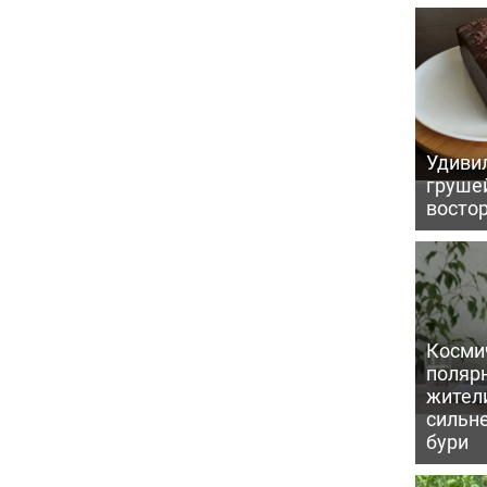
Удивил
грушей
восто
Косми
поляр
жител
сильн
бури