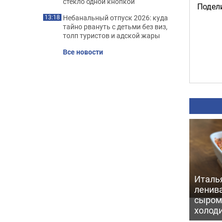
стекло одной кнопкой
Подели
Небанальный отпуск 2026: куда
13:18
тайно рвануть с детьми без виз,
толп туристов и адской жары
Все новости
Италь
ленив
сыром 
холод