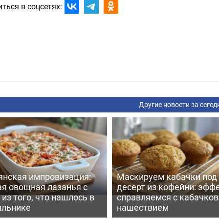
ться в соцсетях:
Другие новости за сегод
янская импровизация:
Маскируем кабачки под
ая овощная лазанья с
десерт из кофейни: эфф
из того, что нашлось в
справляемся с кабачко
ильнике
нашествием