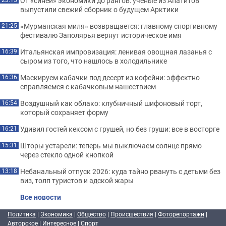
От «синей» экономики до рангов: ученые из Апатитов
выпустили свежий сборник о будущем Арктики
«Мурманская миля» возвращается: главному спортивному
21:25
фестивалю Заполярья вернут историческое имя
Итальянская импровизация: ленивая овощная лазанья с
16:39
сыром из того, что нашлось в холодильнике
Маскируем кабачки под десерт из кофейни: эффектно
16:36
справляемся с кабачковым нашествием
Воздушный как облако: клубничный шифоновый торт,
16:54
который сохраняет форму
Удивил гостей кексом с грушей, но без груши: все в восторге
16:21
Шторы устарели: теперь мы выключаем солнце прямо
15:31
через стекло одной кнопкой
Небанальный отпуск 2026: куда тайно рвануть с детьми без
13:18
виз, толп туристов и адской жары
Все новости
Политика
|
Экономика
|
Общество
|
Происшествия
|
Фоторепортажи
|
Авторское
|
Интересное
|
Спорт