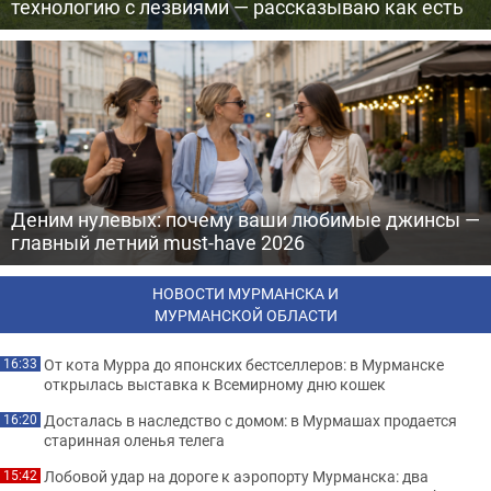
технологию с лезвиями — рассказываю как есть
Деним нулевых: почему ваши любимые джинсы —
главный летний must-have 2026
НОВОСТИ МУРМАНСКА И
МУРМАНСКОЙ ОБЛАСТИ
От кота Мурра до японских бестселлеров: в Мурманске
16:33
открылась выставка к Всемирному дню кошек
Досталась в наследство с домом: в Мурмашах продается
16:20
старинная оленья телега
Лобовой удар на дороге к аэропорту Мурманска: два
15:42