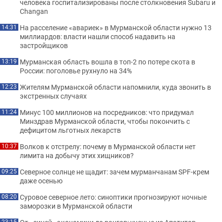
человека госпитализированы после столкновения Subaru и
Changan
На расселение «авариек» в Мурманской области нужно 13
14:31
миллиардов: власти нашли способ надавить на
застройщиков
Мурманская область вошла в топ-2 по потере скота в
13:19
России: поголовье рухнуло на 34%
Жителям Мурманской области напомнили, куда звонить в
12:23
экстренных случаях
Минус 100 миллионов на посредников: что придумал
11:24
Минздрав Мурманской области, чтобы покончить с
дефицитом льготных лекарств
Волков к отстрелу: почему в Мурманской области нет
10:37
лимита на добычу этих хищников?
Северное солнце не щадит: зачем мурманчанам SPF-крем
09:25
даже осенью
Суровое северное лето: синоптики прогнозируют ночные
08:20
заморозки в Мурманской области
23:15