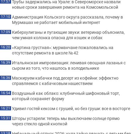
Трубы задержались на Урале: в Североморске назвали
17:57
новые сроки завершения ремонта на Комсомольской
Администрация Кольского округа рассказала, почему в
17:10
Мурмашах не работает мобильный интернет
Киберхулиганы и пугающие звуки: ветеринар объяснила,
17:09
чем умная колонка опасна для кошек и собак
«Картина грустная»: мурманчане пожаловались на
16:20
отсутствие ремонта в школе № 42
Итальянская импровизация: ленивая овощная лазанья с
16:39
сыром из того, что нашлось в холодильнике
Маскируем кабачки под десерт из кофейни: эффектно
16:36
справляемся с кабачковым нашествием
Воздушный как облако: клубничный шифоновый торт,
16:54
который сохраняет форму
Удивил гостей кексом с грушей, но без груши: все в восторге
16:21
Шторы устарели: теперь мы выключаем солнце прямо
15:31
через стекло одной кнопкой
Небанальный отпуск 2026: куда тайно рвануть с детьми без
13:18