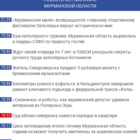
МУРМАНСКОЙ ОБЛАСТИ
«Мурманская миля» возвращается: главному спортивному
21:25
фестивалю Заполярья вернут историческое имя
Бум заполярного туризма: Мурманская область вырвалась
19:56
в лидеры СЗФО по приросту гостей
Ждут своей очереди по 7 лет: в ПАБСИ раскрыли секреты
19:49
ручного труда заполярных ботаников
Житель Североморска продает 3-рублевую монету с
19:35
бременскими музыкантами
Километры ровного асфальта: в Кильдинстрое завершили
18:48
ремонт ключевого подъезда к федеральной трассе «Кола»
«Снежинка» и роботы: как мурманский депутат удивила
18:38
ветеранов из Полярных Зорь
Суд обязал северянку навести порядок в квартире
18:33
Цена заповедному ягелю: почему Мурманская область
18:17
годами не может получить миллионы за норвежских оленей