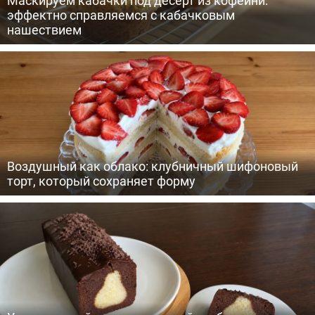
Маскируем кабачки под десерт из кофейни:
эффектно справляемся с кабачковым
нашествием
Воздушный как облако: клубничный шифоновый
торт, который сохраняет форму