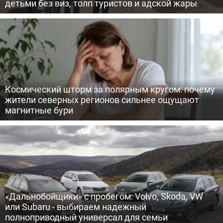
детьми без виз, толп туристов и адской жары
Космический шторм за полярным кругом: почему
жители северных регионов сильнее ощущают
магнитные бури
«Дальнобойщики» с пробегом: Volvo, Skoda, VW
или Subaru - выбираем надежный
полноприводный универсал для семьи